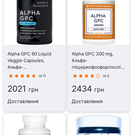
Alpha GPC 60 Liquid
Alpha GPC 300 mg,
Veggie Capsules,
Альфа-
Альфа-
гліцерилфосфорілхолін,
гліцерилфосфорілхолін,
60 капсул
(4.7)
(4.1)
315 мг
2021
2434
грн
грн
Доставлення
Доставлення