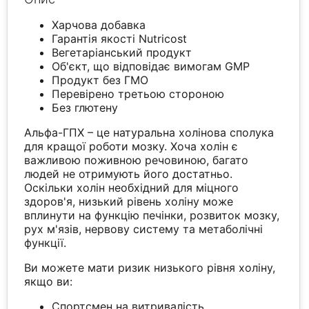
Харчова добавка
Гарантія якості Nutricost
Вегетаріанський продукт
Об'єкт, що відповідає вимогам GMP
Продукт без ГМО
Перевірено третьою стороною
Без глютену
Альфа-ГПХ – це натуральна холінова сполука
для кращої роботи мозку. Хоча холін є
важливою поживною речовиною, багато
людей не отримують його достатньо.
Оскільки холін необхідний для міцного
здоров'я, низький рівень холіну може
вплинути на функцію печінки, розвиток мозку,
рух м'язів, нервову систему та метаболічні
функції.
Ви можете мати ризик низького рівня холіну,
якщо ви:
Спортсмен на витривалість