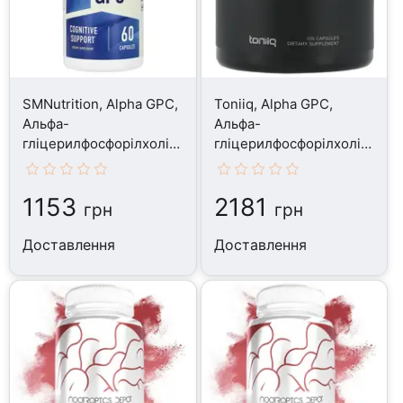
SMNutrition, Alpha GPC,
Toniiq, Alpha GPC,
Альфа-
Альфа-
гліцерилфосфорілхолін,
гліцерилфосфорілхолін,
60 капсул
120 капсул
1153
2181
грн
грн
Доставлення
Доставлення