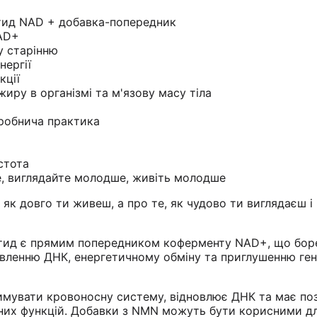
тид NAD + добавка-попередник
NAD+
 старінню
нергії
кції
иру в організмі та м'язову масу тіла
робнича практика
стота
е, виглядайте молодше, живіть молодше
 як довго ти живеш, а про те, як чудово ти виглядаєш і
тид є прямим попередником коферменту NAD+, що боре
вленню ДНК, енергетичному обміну та приглушенню ген
мувати кровоносну систему, відновлює ДНК та має по
вних функцій. Добавки з NMN можуть бути корисними д