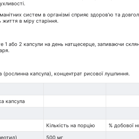
ухливості.
манітних систем в організмі сприяє здоров'ю та довгол
 життя в міру старіння.
е 1 або 2 капсули на день натщесерце, запиваючи скля
аря.
 (рослинна капсула), концентрат рисової лушпиння.
ка капсула
Кількість на порцію
% добової 
леотид)
500 мг