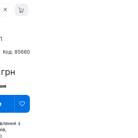
л
Код: 85660
9
грн
ння
и
влення з
ів,
о