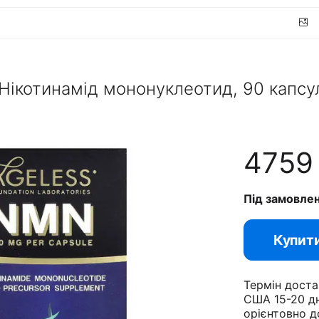
Нікотинамід мононуклеотид, 90 капсу
475
Під замовле
Купит
Термін доста
США 15-20 дн
орієнтовно д