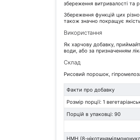
збереження витривалості та р
Збереження функцій цих різно
також значно покращує якість
Використання
Як харчову добавку, приймайт
води, або за призначенням лік
Склад
Рисовий порошок, гіпромелоза
Факти про добавку
Розмір порції: 1 вегетаріансь
Порцій в упаковці: 90
НМН (8-нікотинамідмононук