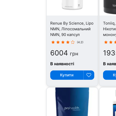
Renue By Science, Lipo
Toniiq
NMN, Ліпосомальний
Нікоти
NMN, 90 капсул
монону
капсул
(4.2)
6004
193
грн
В наявності
В ная
Купити
К