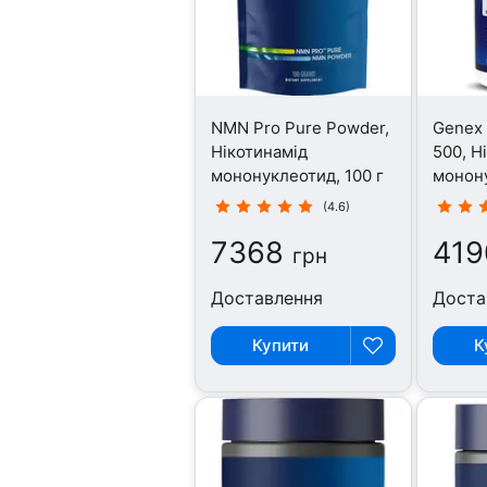
NMN Pro Pure Powder,
Genex 
Нікотинамід
500, Н
мононуклеотид, 100 г
монону
капсул
(4.6)
7368
419
грн
Доставлення
Доста
Купити
К