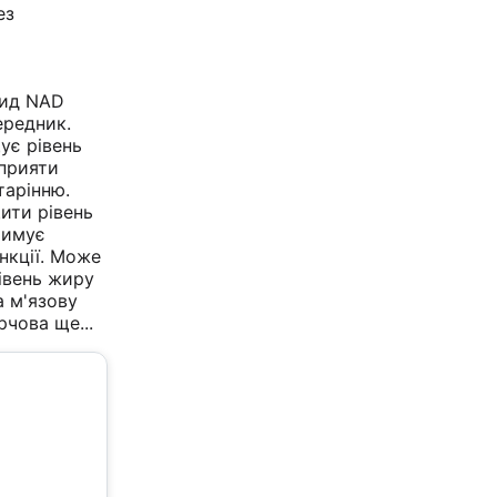
ез
тид NAD
ередник.
ує рівень
прияти
тарінню.
ити рівень
тримує
ункції. Може
івень жиру
а м'язову
арчова
ще...