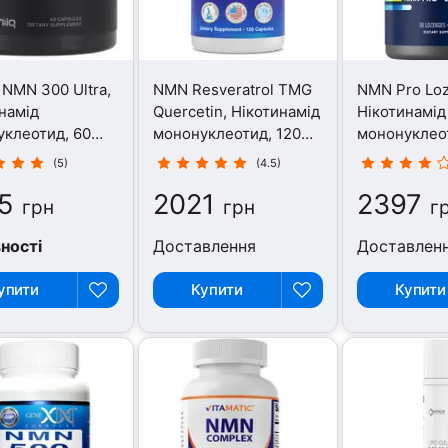
, NMN 300 Ultra,
NMN Resveratrol TMG
NMN Pro Lo
намід
Quercetin, Нікотинамід
Нікотинамід
клеотид, 60
мононуклеотид, 120
мононуклео
капсул
пастилок
(5)
(4.5)
5
2021
2397
грн
грн
г
вності
Доставлення
Доставлен
упити
Купити
Купити