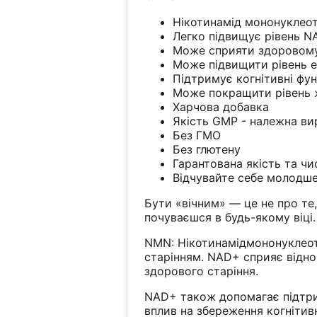
Нікотинамід мононуклео
Легко підвищує рівень 
Може сприяти здоровому
Може підвищити рівень е
Підтримує когнітивні фун
Може покращити рівень ж
Харчова добавка
Якість GMP - належна ви
Без ГМО
Без глютену
Гарантована якість та чи
Відчувайте себе молодш
Бути «вічним» — це не про те,
почуваєшся в будь-якому віці.
NMN: Нікотинамідмононуклео
старінням. NAD+ сприяє відно
здорового старіння.
NAD+ також допомагає підтри
вплив на збереження когніти