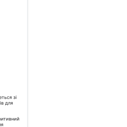
ться зі
ів для
зитивний
ля