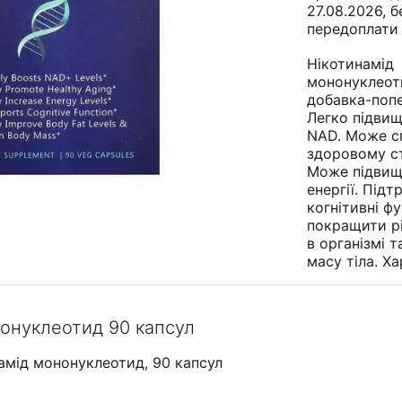
27.08.2026, б
передоплати
Нікотинамід
мононуклео
добавка-поп
Легко підвищ
NAD. Може с
здоровому с
Може підвищ
енергії. Під
когнітивні ф
покращити р
в організмі т
масу тіла. Х
нонуклеотид 90 капсул
амід мононуклеотид, 90 капсул