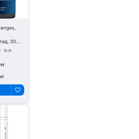
zenges,
тид, 30
(4.3)
рн
ня