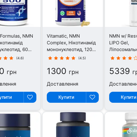
Formulas, NMN
Vitamatic, NMN
NMN w/ Resv
ікотинамід
Complex, Нікотинамід
LIPO Gel,
клеотид, 60
мононуклеотид, 120
Ліпосомаль
капсул
150 мл
(4.6)
(4.5)
0
1300
5339
грн
грн
г
влення
Доставлення
Доставлен
упити
Купити
Купити