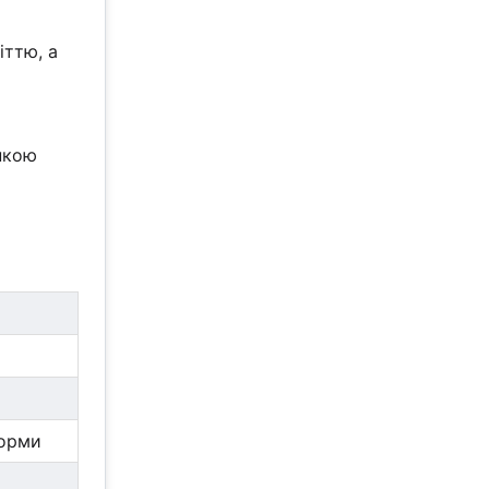
іттю, а
нкою
норми