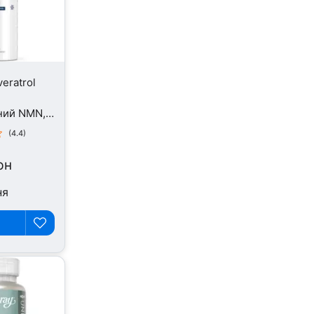
eratrol
ний NMN,
(4.4)
рн
ня