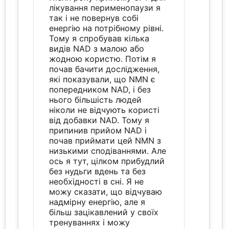
лікування перименопаузи я
так і не повернув собі
енергію на потрібному рівні.
Тому я спробував кілька
видів NAD з малою або
жодною користю. Потім я
почав бачити дослідження,
які показували, що NMN є
попередником NAD, і без
нього більшість людей
ніколи не відчують користі
від добавки NAD. Тому я
припинив прийом NAD і
почав приймати цей NMN з
низькими сподіваннями. Але
ось я тут, цілком прибудлий
без нудьги вдень та без
необхідності в сні. Я не
можу сказати, що відчуваю
надмірну енергію, але я
більш зацікавлений у своїх
тренуваннях і можу