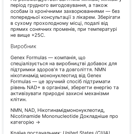
період грудного вигодовування, а також
особам із хронічними захворюваннями — без
попередньої консультації з лікарем. Зберігати
в сухому прохолодному місці, подалі від
прямих сонячних променів, при температурі
не вище +25C.
Виробник
Genex Formulas — компанія, що
спеціалізується на виробництві добавок для
підтримки здоров'я та довголіття. NMN
нікотинамід мононуклеотид від Genex
Formulas — це зручний спосіб підтримати
рівень NAD+ в організмі, зберегти енергію та
активізувати природні захисні механізми
клітин.
NMN, NAD, Нікотинамідмононуклеотид,
Nicotinamide Mononucleotide
Докладніше про
категорію →
Країна постачальник:
United States (США)