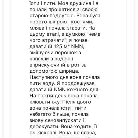
їсти і пити. Моя дружина і я
почали прощатися зі своєю
старою подругою. Вона була
просто шкірою і костями,
млява і почала згасати. На
цьому етапі, з думкою "нема
чого втрачати", я почав
давати їй 125 мг NMN,
змішуючи порошок з
капсули з водою і
вприскуючи їй в рот за
допомогою шприца.
Наступного дня вона почала
пити воду. Я продовжував
давати їй NMN кожного дня.
На третій день вона почала
клювати їжу. Після цього
вона почала їсти і пити
набагато більше, почала
знову сечовипускати і
дефекувати. Вона ходить, її
очі яскраві. Вона ще слаба,