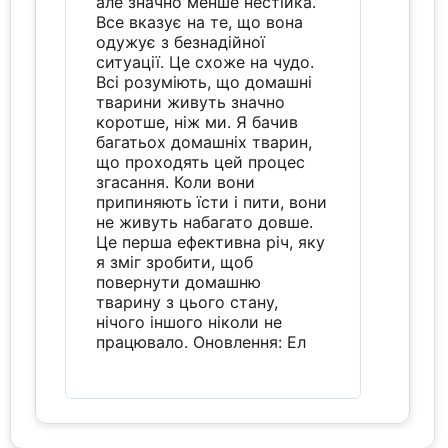
але значно менше нестійка.
Все вказує на те, що вона
одужує з безнадійної
ситуації. Це схоже на чудо.
Всі розуміють, що домашні
тварини живуть значно
коротше, ніж ми. Я бачив
багатьох домашніх тварин,
що проходять цей процес
згасання. Коли вони
припиняють їсти і пити, вони
не живуть набагато довше.
Це перша ефективна річ, яку
я зміг зробити, щоб
повернути домашню
тварину з цього стану,
нічого іншого ніколи не
працювало. Оновлення: Ел