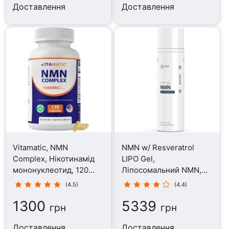
Доставлення
Доставлення
Vitamatic, NMN
NMN w/ Resveratrol
Complex, Нікотинамід
LIPO Gel,
мононуклеотид, 120
Ліпосомальний NMN,
капсул
150 мл
(4.5)
(4.4)
1300
5339
грн
грн
Доставлення
Доставлення