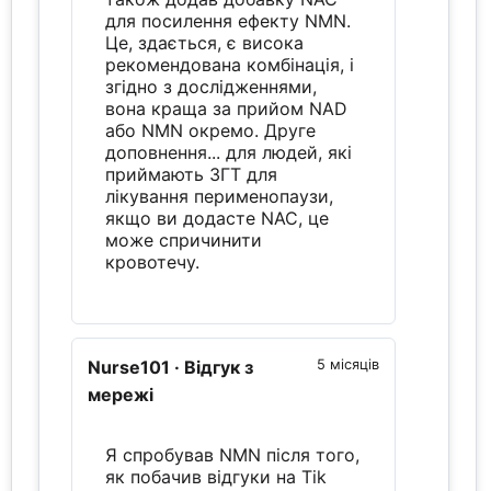
для посилення ефекту NMN.
Це, здається, є висока
рекомендована комбінація, і
згідно з дослідженнями,
вона краща за прийом NAD
або NMN окремо. Друге
доповнення... для людей, які
приймають ЗГТ для
лікування перименопаузи,
якщо ви додасте NAC, це
може спричинити
кровотечу.
Nurse101
· Відгук з
5 місяців
мережі
Я спробував NMN після того,
як побачив відгуки на Tik