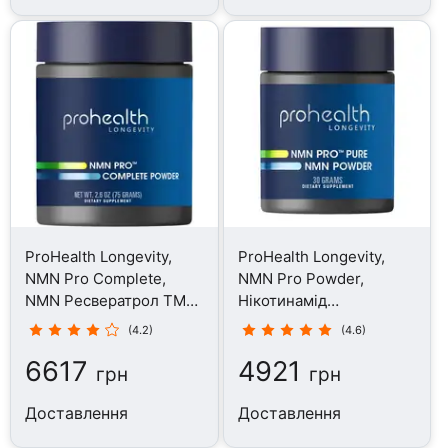
ProHealth Longevity,
ProHealth Longevity,
NMN Pro Complete,
NMN Pro Powder,
NMN Ресвератрол TMG,
Нікотинамід
75 г
мононуклеотид, 30 г
(4.2)
(4.6)
6617
4921
грн
грн
Доставлення
Доставлення