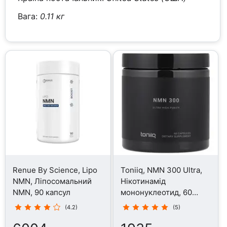
Вага:
0.11 кг
Renue By Science, Lipo
Toniiq, NMN 300 Ultra,
NMN, Ліпосомальний
Нікотинамід
NMN, 90 капсул
мононуклеотид, 60
капсул
(4.2)
(5)