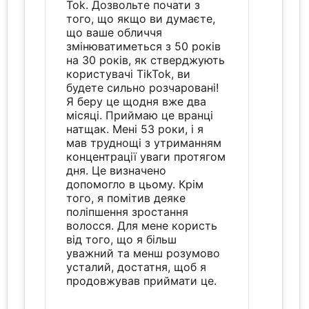
Tok. Дозвольте почати з
того, що якщо ви думаєте,
що ваше обличчя
змінюватиметься з 50 років
на 30 років, як стверджують
користувачі TikTok, ви
будете сильно розчаровані!
Я беру це щодня вже два
місяці. Приймаю це вранці
натщак. Мені 53 роки, і я
мав труднощі з утриманням
концентрації уваги протягом
дня. Це визначено
допомогло в цьому. Крім
того, я помітив деяке
поліпшення зростання
волосся. Для мене користь
від того, що я більш
уважний та менш розумово
усталий, достатня, щоб я
продовжував приймати це.