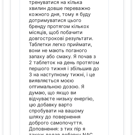
тренуватися на кілька
хвилин довше переважно
кожного дня, тому я буду
дотримуватися цього
бренду протягом кількох
місяців, щоб побачити
довгострокові результати.
Таблетки легко приймати,
вони не мають поганого
запаху або смаку. Я почав з
2 таблеток на день протягом
першого тижня і збільшив до
3 на наступному тижні, і це
виявляється моєю
оптимальною дозою. Я
думаю, що якщо ви
відчуваєте низьку енергію,
цю добавку варто
спробувати на вашому
шляху до повернення
доброго самопочуття.
Доповнення: з тих пір я
також додав добавку NAC