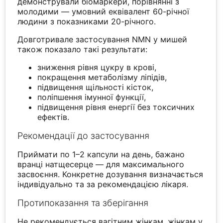
демонстрували біомаркери, порівнянні з
молодими — умовний еквівалент 60-річної
людини з показниками 20-річного.
Довготривале застосування NMN у мишей
також показало такі результати:
зниження рівня цукру в крові,
покращення метаболізму ліпідів,
підвищення щільності кісток,
поліпшення імунної функції,
підвищення рівня енергії без токсичних
ефектів.
Рекомендації до застосування
Приймати по 1–2 капсули на день, бажано
вранці натщесерце — для максимального
засвоєння. Конкретне дозування визначається
індивідуально та за рекомендацією лікаря.
Протипоказання та зберігання
Не рекомендується вагітним жінкам, жінкам у