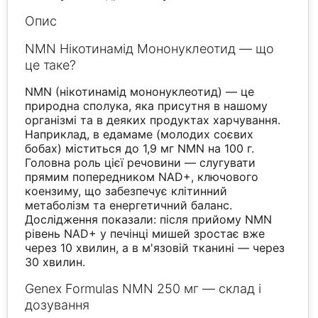
Опис
NMN Нікотинамід Мононуклеотид — що
це таке?
NMN (нікотинамід мононуклеотид) — це
природна сполука, яка присутня в нашому
організмі та в деяких продуктах харчування.
Наприклад, в едамаме (молодих соєвих
бобах) міститься до 1,9 мг NMN на 100 г.
Головна роль цієї речовини — слугувати
прямим попередником NAD+, ключового
коензиму, що забезпечує клітинний
метаболізм та енергетичний баланс.
Дослідження показали: після прийому NMN
рівень NAD+ у печінці мишей зростає вже
через 10 хвилин, а в м'язовій тканині — через
30 хвилин.
Genex Formulas NMN 250 мг — склад і
дозування