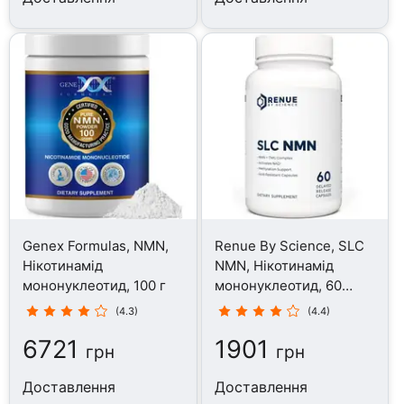
Genex Formulas, NMN,
Renue By Science, SLC
Нікотинамід
NMN, Нікотинамід
мононуклеотид, 100 г
мононуклеотид, 60
капсул
(4.3)
(4.4)
6721
1901
грн
грн
Доставлення
Доставлення