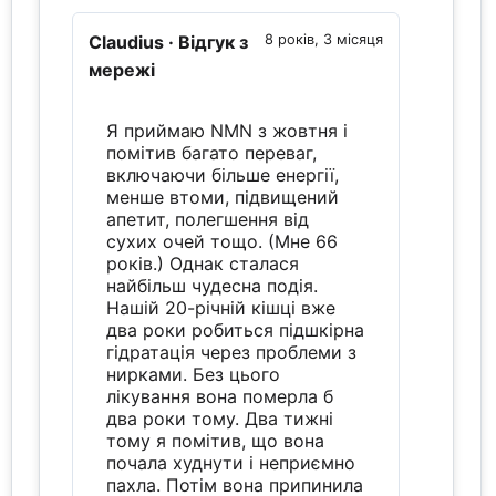
Claudius
· Відгук з
8 років, 3 місяця
мережі
Я приймаю NMN з жовтня і
помітив багато переваг,
включаючи більше енергії,
менше втоми, підвищений
апетит, полегшення від
сухих очей тощо. (Мне 66
років.) Однак сталася
найбільш чудесна подія.
Нашій 20-річній кішці вже
два роки робиться підшкірна
гідратація через проблеми з
нирками. Без цього
лікування вона померла б
два роки тому. Два тижні
тому я помітив, що вона
почала худнути і неприємно
пахла. Потім вона припинила