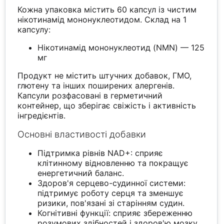
Кожна упаковка містить 60 капсул із чистим
нікотинамід мононуклеотидом. Склад на 1
капсулу:
Нікотинамід мононуклеотид (NMN) — 125
мг
Продукт не містить штучних добавок, ГМО,
глютену та інших поширених алергенів.
Капсули розфасовані в герметичний
контейнер, що зберігає свіжість і активність
інгредієнтів.
Основні властивості добавки
Підтримка рівнів NAD+: сприяє
клітинному відновленню та покращує
енергетичний баланс.
Здоров'я серцево-судинної системи:
підтримує роботу серця та зменшує
ризики, пов'язані зі старінням судин.
Когнітивні функції: сприяє збереженню
розумових здібностей і здоров'ю мозку.