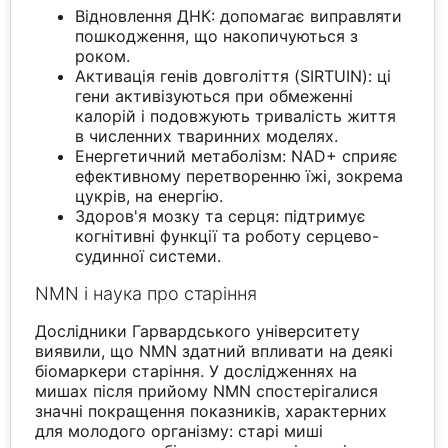
Відновлення ДНК: допомагає виправляти
пошкодження, що накопичуються з
роком.
Активація генів довголіття (SIRTUIN): ці
гени активізуються при обмеженні
калорій і подовжують тривалість життя
в численних тваринних моделях.
Енергетичний метаболізм: NAD+ сприяє
ефективному перетворенню їжі, зокрема
цукрів, на енергію.
Здоров'я мозку та серця: підтримує
когнітивні функції та роботу серцево-
судинної системи.
NMN і наука про старіння
Дослідники Гарвардського університету
виявили, що NMN здатний впливати на деякі
біомаркери старіння. У дослідженнях на
мишах після прийому NMN спостерігалися
значні покращення показників, характерних
для молодого організму: старі миші