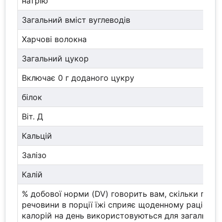
натрію
Загальний вміст вуглеводів
Харчові волокна
Загальний цукор
Включає 0 г доданого цукру
білок
Віт. Д
Кальцій
Залізо
Калій
% добової норми (DV) говорить вам, скільки пожи
речовини в порції їжі сприяє щоденному раціону.
калорій на день використовуються для загальних