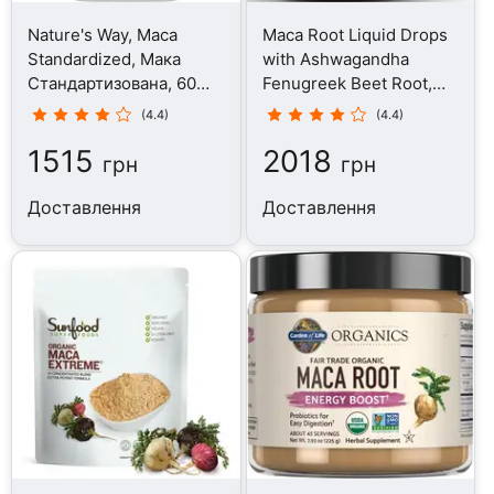
Nature's Way, Maca
Maca Root Liquid Drops
Standardized, Мака
with Ashwagandha
Стандартизована, 60
Fenugreek Beet Root,
капсул
Мака, 60 мл
(4.4)
(4.4)
1515
2018
грн
грн
Доставлення
Доставлення