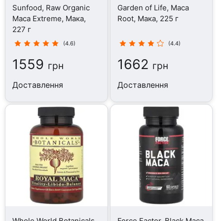
Sunfood, Raw Organic
Garden of Life, Maca
Maca Extreme, Мака,
Root, Мака, 225 г
227 г
(4.6)
(4.4)
1559
1662
грн
грн
Доставлення
Доставлення
Whole World Botanicals,
Force Factor, Black Maca