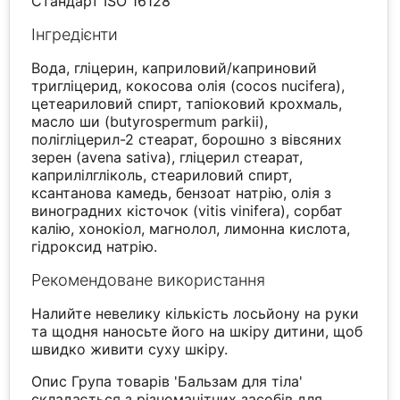
Стандарт ISO 16128
Інгредієнти
Вода, гліцерин, каприловий/каприновий
тригліцерид, кокосова олія (cocos nucifera),
цетеариловий спирт, тапіоковий крохмаль,
масло ши (butyrospermum parkii),
полігліцерил-2 стеарат, борошно з вівсяних
зерен (avena sativa), гліцерил стеарат,
каприлілгліколь, стеариловий спирт,
ксантанова камедь, бензоат натрію, олія з
виноградних кісточок (vitis vinifera), сорбат
калію, хонокіол, магнолол, лимонна кислота,
гідроксид натрію.
Рекомендоване використання
Налийте невелику кількість лосьйону на руки
та щодня наносьте його на шкіру дитини, щоб
швидко живити суху шкіру.
Опис Група товарів 'Бальзам для тіла'
складається з різноманітних засобів для