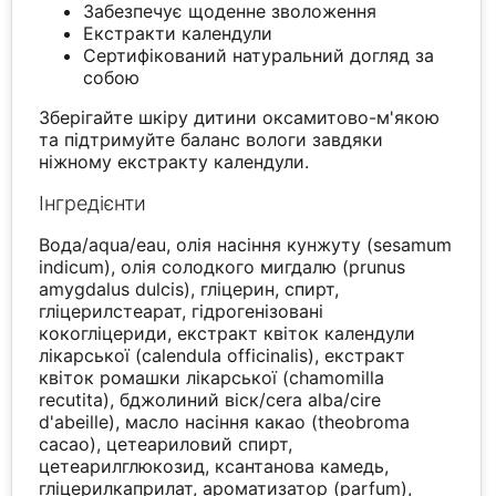
Забезпечує щоденне зволоження
Екстракти календули
Сертифікований натуральний догляд за
собою
Зберігайте шкіру дитини оксамитово-м'якою
та підтримуйте баланс вологи завдяки
ніжному екстракту календули.
Інгредієнти
Вода/aqua/eau, олія насіння кунжуту (sesamum
indicum), олія солодкого мигдалю (prunus
amygdalus dulcis), гліцерин, спирт,
гліцерилстеарат, гідрогенізовані
кокогліцериди, екстракт квіток календули
лікарської (calendula officinalis), екстракт
квіток ромашки лікарської (chamomilla
recutita), бджолиний віск/cera alba/cire
d'abeille), масло насіння какао (theobroma
cacao), цетеариловий спирт,
цетеарилглюкозид, ксантанова камедь,
гліцерилкаприлат, ароматизатор (parfum),