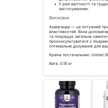
У разі вагітності та гру
застосуванням.
Висновок
Ашваганда — це потужний при
властивостей. Вона допомагає
та покращує загальне самопо
проконсультуватися з лікарем
оптимальне дозування для ваш
Країна постачальник:
United S
Вага:
0.18 кг