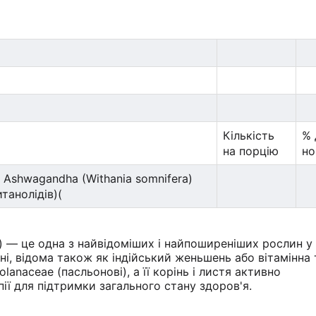
Кількість
% 
на порцію
н
Ashwagandha (Withania somnifera)
итанолідів)(
a) — це одна з найвідоміших і найпоширеніших рослин у
ні, відома також як індійський женьшень або вітамінна 
lanaceae (пасльонові), а її корінь і листя активно
ії для підтримки загального стану здоров'я.