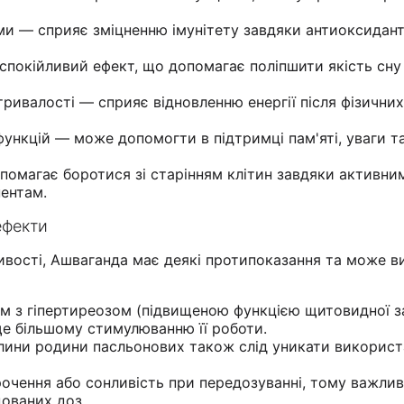
ми — сприяє зміцненню імунітету завдяки антиоксидан
спокійливий ефект, що допомагає поліпшити якість сну 
тривалості — сприяє відновленню енергії після фізичних
функцій — може допомогти в підтримці пам'яті, уваги т
помагає боротися зі старінням клітин завдяки активни
ентам.
ефекти
ивості, Ашваганда має деякі протипоказання та може в
 з гіпертиреозом (підвищеною функцією щитовидної з
е більшому стимулюванню її роботи.
лини родини пасльонових також слід уникати викорис
чення або сонливість при передозуванні, тому важли
ованих доз.