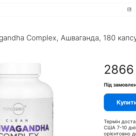
gandha Complex, Ашваганда, 180 капс
286
Під замовле
Купит
Термін доста
США 7-10 дні
орієнтовно д