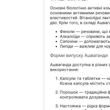
Основні біологічно активні к
основними активними речовина
властивостей. Вітанолідні ла
дію. Крім того, в складі Ашва
Феноли — речовини, що 
Алкалоїди — сприяють з
Сапоніни — допомагають 
Липіди — важливі для нор
Форми випуску Ашваганди
Ашваганда доступна в різних
використання:
Капсули та таблетки — н
Кожна капсула містить с
Порошок — традиційна фо
контролювати дозування,
Настоянка — рідка форма