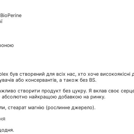
BioPerine
ї
ороною
x був створений для всіх нас, хто хоче високоякісні 
вачів або консервантів, а також без BS.
важливо створити продукт без цукру. Я вклав своє серц
O абсолютно найкращою добавкою на ринку.
ли, стеарат магнію (рослинне джерело).
ня
щодня.