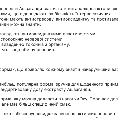
омпоненти Ашваганди включають витанолідні лактони, які
ми, що відповідають за більшість її терапевтичних
ктони мають антистресову, антиоксидантну та протизап
ганди можна знайти:
володіють антиоксидантними властивостями.
аспокоєнню нервової системи.
виведенню токсинів з організму.
малізації обміну речовин.
 формах, що дозволяє кожному знайти найзручніший вар
айбільш популярна форма, зручна для щоденного прийм
тандартизовану дозу екстракту Ашваганди.
рма, яку можна додавати в напої чи їжу. Порошок до
 але має більш специфічний смак.
, яка забезпечує швидке засвоєння активних речовин