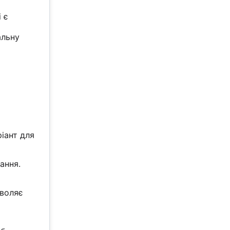
 є
альну
іант для
ання.
зволяє