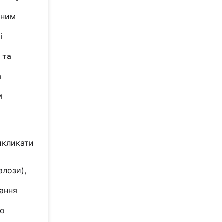
тним
і
 та
а
м
икликати
алози),
тання
во