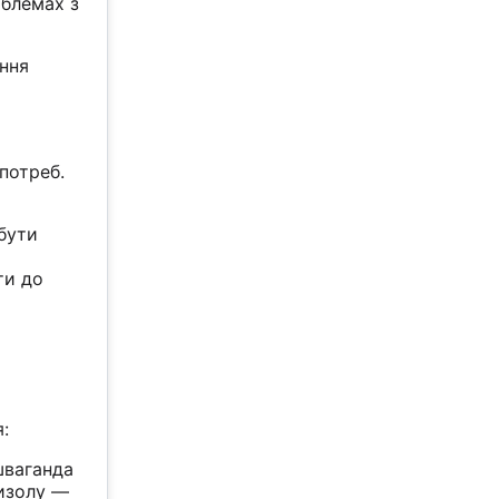
облемах з
ення
потреб.
бути
ти до
:
шваганда
тизолу —