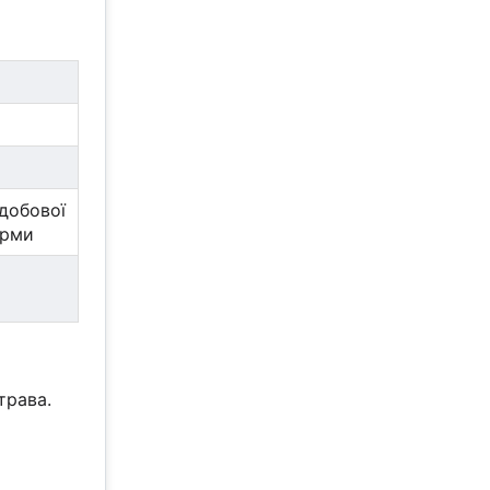
добової
орми
трава.