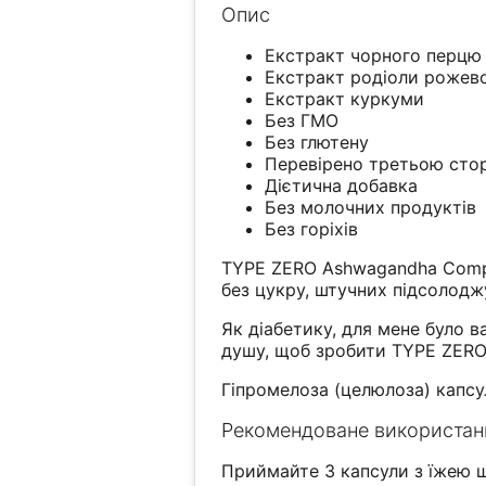
Опис
Екстракт чорного перцю 
Екстракт родіоли рожево
Екстракт куркуми
Без ГМО
Без глютену
Перевірено третьою ст
Дієтична добавка
Без молочних продуктів
Без горіхів
TYPE ZERO Ashwagandha Comple
без цукру, штучних підсолоджу
Як діабетику, для мене було 
душу, щоб зробити TYPE ZER
Гіпромелоза (целюлоза) капсу
Рекомендоване використан
Приймайте 3 капсули з їжею 