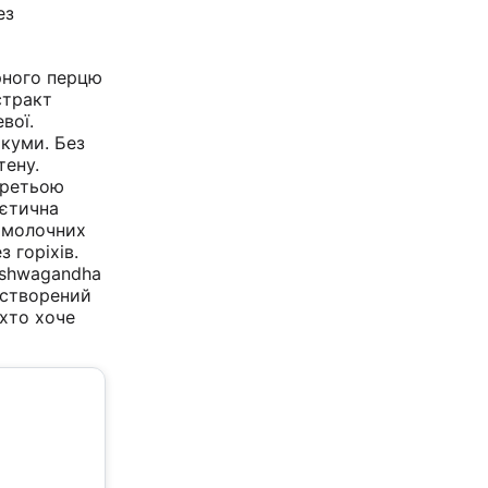
ез
рного перцю
стракт
вої.
куми. Без
тену.
третьою
ієтична
 молочних
з горіхів.
shwagandha
 створений
 хто хоче