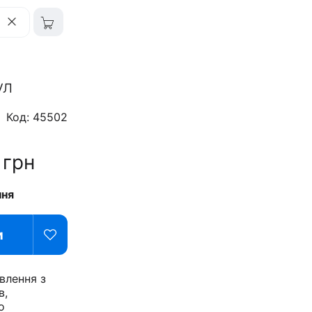
ул
Код: 45502
6
грн
ння
и
влення з
в,
о