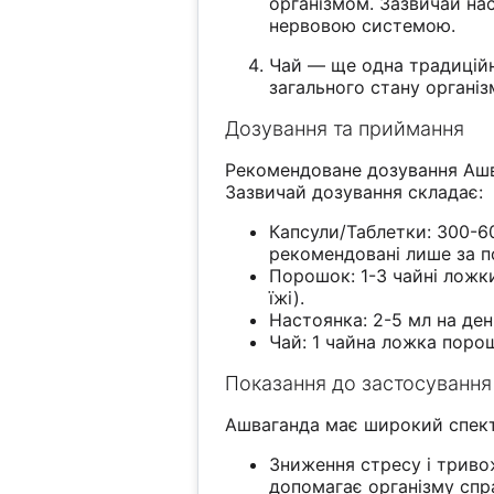
організмом. Зазвичай на
нервовою системою.
Чай — ще одна традиційн
загального стану організ
Дозування та приймання
Рекомендоване дозування Ашв
Зазвичай дозування складає:
Капсули/Таблетки: 300-6
рекомендовані лише за п
Порошок: 1-3 чайні ложк
їжі).
Настоянка: 2-5 мл на ден
Чай: 1 чайна ложка порош
Показання до застосування
Ашваганда має широкий спект
Зниження стресу і трив
допомагає організму спр