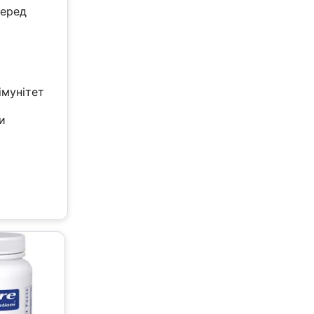
перед
імунітет
и