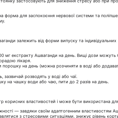
стоянку застосовують для зниження стресу або при пр
а форма для заспокоєння нервової системи та поліпш
му.
аганди залежить від форми випуску та індивідуальних 
00 мг екстракту Ашваганди на день. Вищі дози можуть 
орадою лікаря.
и порошку на день (можна розчиняти в воді або додава
ь, зазвичай розводять у воді або чаї.
ку на чашку води або чаю, пити до 2 разів на день.
р корисних властивостей і може бути використана для
ожності — завдяки своїм адаптогенним властивостям А
авлятися з стресовими ситуаціями, знижує рівень кор