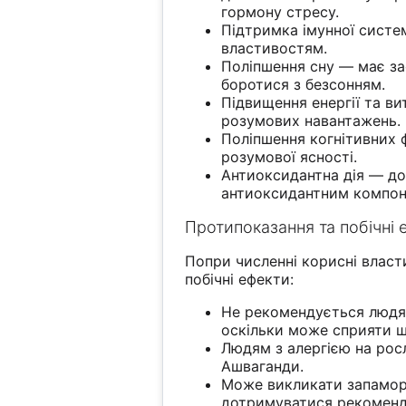
гормону стресу.
Підтримка імунної систе
властивостям.
Поліпшення сну — має за
боротися з безсонням.
Підвищення енергії та ви
розумових навантажень.
Поліпшення когнітивних 
розумової ясності.
Антиоксидантна дія — до
антиоксидантним компон
Протипоказання та побічні 
Попри численні корисні власт
побічні ефекти:
Не рекомендується людям
оскільки може сприяти щ
Людям з алергією на рос
Ашваганди.
Може викликати запаморо
дотримуватися рекоменд