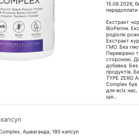
15.08.2026, б
передоплати
Екстракт чо
BioPerine. Ек
родіоли роже
Екстракт кур
ГМО. Без глю
Перевірено 
стороною. Д
добавка. Без
продуктів. Бе
TYPE ZERO A
Complex був
для всіх нас,
ще...
 капсул
Complex, Ашваганда, 180 капсул