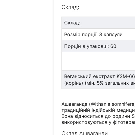
Склад:
Склад:
Розмір порції: 3 капсули
Порцій в упаковці: 60
Веганський екстракт KSM-66 
(корінь) (мін. 5% загальних в
Ашваганда (Withania somnifer
традиційній індійській медици
Вона відноситься до родини So
використовуються у фітотерап
Склад Ашваганди