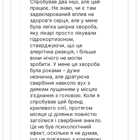
Спробував два інші, але цей
працює. Не знаю, чи є там
задекларований вплив на
здоров'я серця, але у мене
була легка шкірна хвороба,
яку лікарі просто лікували
гідрокортизоном,
стверджуючи, що це
алергічна реакція, і більше
вони нічого не могли
зробити. У мене ця хвороба
була роками – дуже
незначна, але дратуюча
свербіння навколо вух з
деяким лущенням у місцях
з'єднання з головою. Коли я
спробував цей бренд
крилевого олії, протягом
місяця ці ділянки повністю
загоїлися і свербіння зникло.
Це не був психологічний
ефект, оскільки я не думав,
що це пов'язано з крилевою