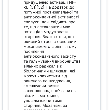
придушенню активації NF-
κB.[31][32] На додаток до
потужної протизапальної та
антиоксидантної активності
сполуки, дані свідчать про
те, що астаксантин має
потенціал модулювати
старіння. Вважається, що
окисний стрес є основним
механізмом старіння, тому
посилення
антиоксидантного захисту
та гальмування виробництва
вільних радикалів є
біологічними шляхами, які
можуть захистити від
окисного пошкодження,
зменшуючи ризик
захворювань, пов'язаних з
віком, і, можливо,
уповільнюючи темп
старіння. Механізм, за