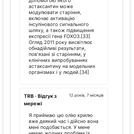
допомогою якого
астаксантин може
модулювати старіння,
включає активацію
інсулінового сигнального
шляху, а також підвищення
експресії гена FOXO3.[33]
Огляд 2011 року висвітлює
обнадійливі результати,
пов'язані зі старінням, у
клінічних випробуваннях
астаксантину на модельних
організмах і у людей.[34]
TRB
· Відгук з
12 років, 7 місяців
мережі
Я приймаю цю олію крилю
вже деякий час і дійсно вона
мені подобається. У мене
немає жодних проблем із