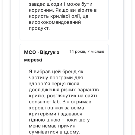
завдає шкоди і може бути
корисним. Якщо ви вірите в
користь крилівої олії, це
висококомендований
продукт.
MCO
· Відгук з
14 років, 7 місяців
мережі
Я вибрав цей бренд як
частину програми для
здоров'я серця після
дослідження різних варіантів
крилю, розглянутих на сайті
consumer lab. Він отримав
хороші оцінки за всіма
критеріями і здавався
гідною ціною - поки що у
мене немає причин
сумніватися в цьому.