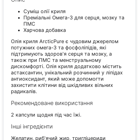
Суміш олії криля
Преміальні Омега-3 для серця, мозку та
ПМС
Харчова добавка
Олія криля ArcticPure є чудовим джерелом
потужних омега-3 та фосфоліпідів, які
підтримують здоров'я серця та мозку, а
також при ПМС та менструальному
дискомфорті. Олія криля додатково містить
астаксантин, унікальний розчинний у ліпідах
антиоксидант, який може допомогти
захистити клітини від шкідливих вільних
радикалів.
Рекомендоване використання
2 капсули щодня під час їжі.
Інші інгредієнти
Желатин, риб'ячий жир, тригліцериди