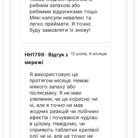
рибним запахом або
рибними відрижками тощо.
Мякі капсули невеликі та
легко приймати. Я точно
буду замовляти їх знову!
HH1799
· Відгук з
12 років, 9 місяців
мережі
Я використовую це
протягом місяця. Немає
ніякого запаху або
післясмаку. Я не маю
уявлення, чи це корисно чи
ні, але я точно не мав
жодних реакцій чи побічних
ефектів і почуваюся чудово
в цілому. Невідомо, чи
сприяють таблетки крилівої
олії чи ні, але це точно не