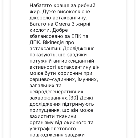
Набагато краще за рибний
жир. Дуже високоякісне
джерело астаксантину.
Багато на Омега 3 жирні
кислоти. Добре
збалансовано за ЕПК та
ДПК. Вікіпедія про
астаксантин: Дослідження
показують, що завдяки
потужній антиоксидантній
активності астаксантину він
може бути корисним при
серцево-судинних, імунних,
запальних та
нейродегенеративних
захворюваннях.[30] Деякі
дослідження підтримують
припущення, що він може
захистити тканини
організму від окисного та
ультрафіолетового
пошкодження завдяки