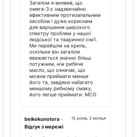
Загалом я виявив, що
омега-3 є надзвичайно
ефективним протизапальним
засобом і дуже корисним
для вирішення широкого
спектру проблем у нашої
людської та тваринної сім'ї.
Ми перейшли на криль,
оскільки він загалом
вважається значно більш
потужним, ніж рибяче
масло, що означає, що
можна приймати менше
його та, завдяки набагато
меншому рибному смаку,
його легше приймати. MCO
beikokunotora
·
15 років, 2 місяця
Відгук з мережі