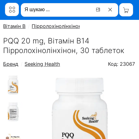
Вітамін B
Пірролохінолінхінон
PQQ 20 mg, Вітамін B14
Пірролохінолінхінон, 30 таблеток
Бренд
Seeking Health
Код: 23067