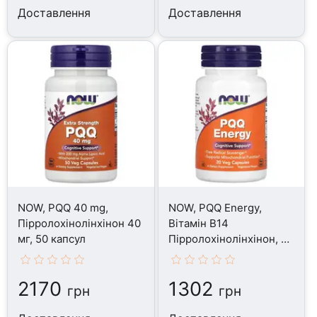
Доставлення
Доставлення
NOW, PQQ 40 mg,
NOW, PQQ Energy,
Пірролохінолінхінон 40
Вітамін B14
мг, 50 капсул
Пірролохінолінхінон, 30
капсул
2170
1302
грн
грн