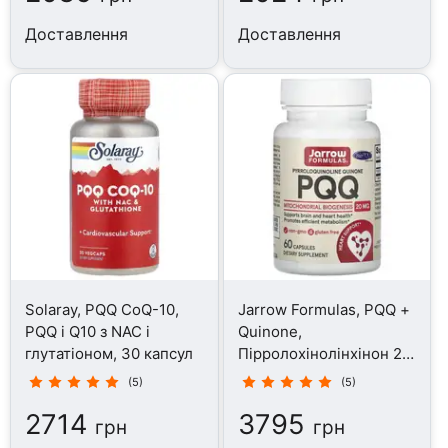
Доставлення
Доставлення
Solaray, PQQ CoQ-10,
Jarrow Formulas, PQQ +
PQQ і Q10 з NAC і
Quinone,
глутатіоном, 30 капсул
Пірролохінолінхінон 20
мг, 60 капсул
(5)
(5)
2714
3795
грн
грн