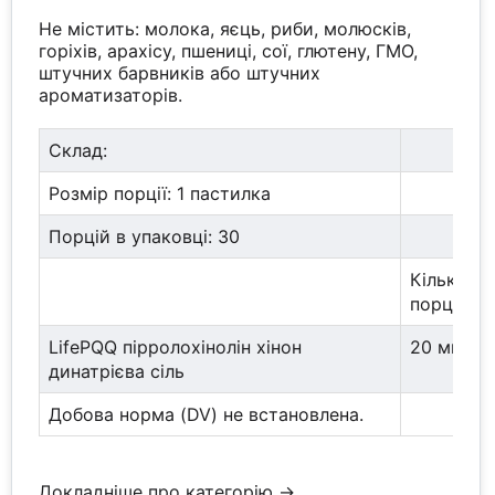
Не містить: молока, яєць, риби, молюсків,
горіхів, арахісу, пшениці, сої, глютену, ГМО,
штучних барвників або штучних
ароматизаторів.
Склад:
Розмір порції: 1 пастилка
Порцій в упаковці: 30
Кількість
порцію
LifePQQ пірролохінолін хінон
20 мг
динатрієва сіль
Добова норма (DV) не встановлена.
Докладніше про категорію →