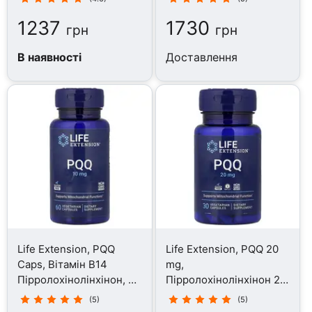
1237
1730
грн
грн
В наявності
Доставлення
Life Extension, PQQ
Life Extension, PQQ 20
Caps, Вітамін B14
mg,
Пірролохінолінхінон, 60
Пірролохінолінхінон 20
капсул
мг, 30 капсул
(5)
(5)