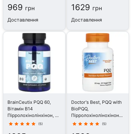
969
1629
грн
грн
Доставлення
Доставлення
BrainCeutix PQQ 60,
Doctor's Best, PQQ with
Вітамін B14
BioPQQ,
Пірролохінолінхінон, 60
Пірролохінолінохінон
капсул
20 мг, 30 капсул
(5)
(5)