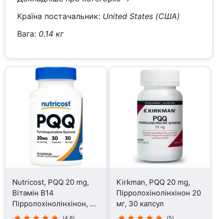
Країна постачальник:
United States (США)
Вага:
0.14 кг
Nutricost, PQQ 20 mg,
Kirkman, PQQ 20 mg,
Вітамін B14
Пірролохінолінхінон 20
Пірролохінолінхінон, 30
мг, 30 капсул
капсул
(4.6)
(5)