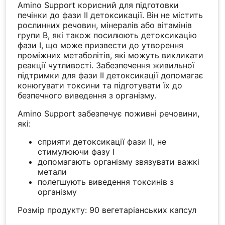
Amino Support корисний для підготовки
печінки до фази II детоксикації. Він не містить
рослинних речовин, мінералів або вітамінів
групи В, які також посилюють детоксикацію
фази I, що може призвести до утворення
проміжних метаболітів, які можуть викликати
реакції чутливості. Забезпечення живильної
підтримки для фази II детоксикації допомагає
конюгувати токсини та підготувати їх до
безпечного виведення з організму.
Amino Support забезпечує поживні речовини,
які:
сприяти детоксикації фази II, не
стимулюючи фазу I
допомагають організму звязувати важкі
метали
полегшують виведення токсинів з
організму
Розмір продукту: 90 вегетаріанських капсул