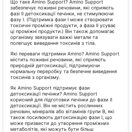
Що таке Amino Support? Amino Support
забезпечує поживні речовини, які сприяють
фазі II детоксикації печінки, не стимулюючи
фазу I. (Підтримка фази I може створювати
токсичні проміжні продукти, а фаза II усуває
ці проміжні продукти.) Він також допомагає
організму звязувати важкі метали та
полегшує виведення токсинів з тіла.
Які переваги підтримки Amino? Amino Support
містить поживні речовини, які сприяють
природній детоксикації, підтримуючи
нормальну переробку та безпечне виведення
токсинів з організму.
Як Amino Support підтримує фази
детоксикації печінки? Amino Support
корисний для підготовки печінки до фази II
детоксикації. Він не містить рослинних
речовин, мінералів або вітамінів групи В, які
також посилюють детоксикацію фази I, що
може призвести до утворення проміжних
метаболітів, які можуть бути більш