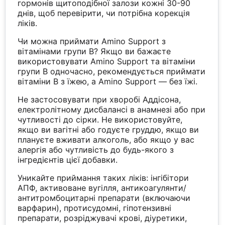
гормонів щитоподібної залози кожні 30-90
днів, щоб перевірити, чи потрібна корекція
ліків.
Чи можна приймати Amino Support з
вітамінами групи В? Якщо ви бажаєте
використовувати Amino Support та вітаміни
групи B одночасно, рекомендується приймати
вітаміни B з їжею, а Amino Support — без їжі.
Не застосовувати при хворобі Аддісона,
електролітному дисбалансі в анамнезі або при
чутливості до сірки. Не використовуйте,
якщо ви вагітні або годуєте груддю, якщо ви
плануєте вживати алкоголь, або якщо у вас
алергія або чутливість до будь-якого з
інгредієнтів цієї добавки.
Уникайте приймання таких ліків: інгібітори
АПФ, активоване вугілля, антикоагулянти/
антитромбоцитарні препарати (включаючи
варфарин), протисудомні, гіпотензивні
препарати, розріджувачі крові, діуретики,