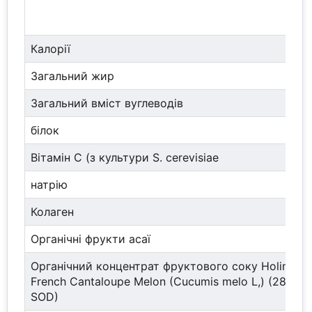
Калорії
Загальний жир
Загальний вміст вуглеводів
білок
Вітамін С (з культури S. cerevisiae
натрію
Колаген
Органічні фрукти асаї
Органічний концентрат фруктового соку Holimel
French Cantaloupe Melon (Cucumis melo L,) (280 М
SOD)