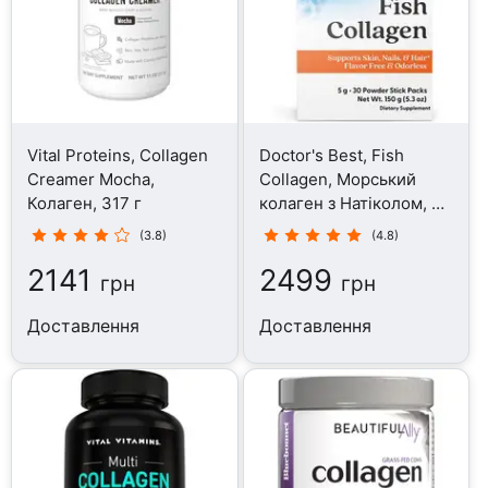
Vital Proteins, Collagen
Doctor's Best, Fish
Creamer Mocha,
Collagen, Морський
Колаген, 317 г
колаген з Натіколом, 30
стіків
(3.8)
(4.8)
2141
2499
грн
грн
Доставлення
Доставлення