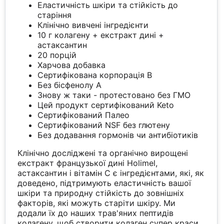
Еластичність шкіри та стійкість до
старіння
Клінічно вивчені інгредієнти
10 г колагену + екстракт дині +
астаксантин
20 порцій
Харчова добавка
Сертифікована корпорація B
Без бісфенолу А
Знову ж таки - протестовано без ГМО
Цей продукт сертифікований Keto
Сертифікований Палео
Сертифікований NSF без глютену
Без додавання гормонів чи антибіотиків
Клінічно досліджені та органічно вирощені
екстракт французької дині Holimel,
астаксантин і вітамін С є інгредієнтами, які, як
доведено, підтримують еластичність вашої
шкіри та природну стійкість до зовнішніх
факторів, які можуть старіти шкіру. Ми
додали їх до наших трав'яних пептидів
колагену, щоб створити колаген супер краси.