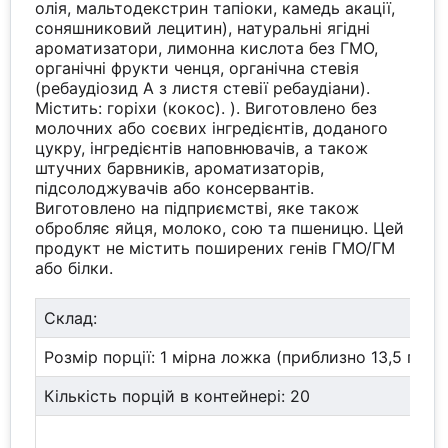
олія, мальтодекстрин тапіоки, камедь акації,
соняшниковий лецитин), натуральні ягідні
ароматизатори, лимонна кислота без ГМО,
органічні фрукти ченця, органічна стевія
(ребаудіозид А з листя стевії ребаудіани).
Містить: горіхи (кокос). ). Виготовлено без
молочних або соєвих інгредієнтів, доданого
цукру, інгредієнтів наповнювачів, а також
штучних барвників, ароматизаторів,
підсолоджувачів або консервантів.
Виготовлено на підприємстві, яке також
обробляє яйця, молоко, сою та пшеницю. Цей
продукт не містить поширених генів ГМО/ГМ
або білки.
Склад:
Розмір порції: 1 мірна ложка (приблизно 13,5 г)
Кількість порцій в контейнері: 20