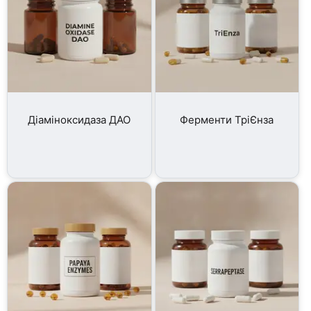
Діаміноксидаза ДАО
Ферменти ТріЄнза