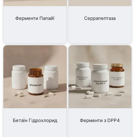
Ферменти Папайї
Серрапептаза
Бетаїн Гідрохлорид
Ферменти з DPP4