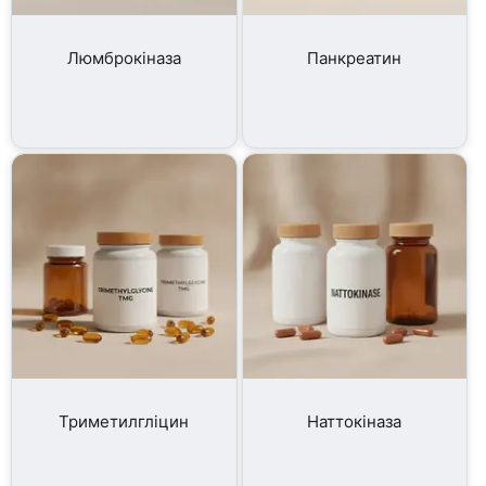
Люмброкіназа
Панкреатин
Триметилгліцин
Наттокіназа