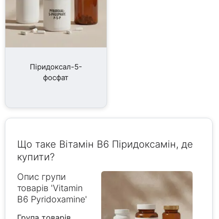
Піридоксал-5-
фосфат
Що таке Вітамін B6 Піридоксамін, де
купити?
Опис групи
товарів 'Vitamin
B6 Pyridoxamine'
Група товарів