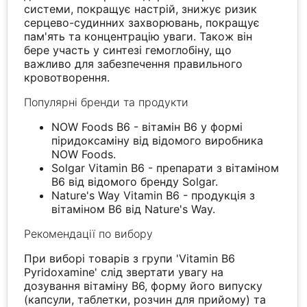
системи, покращує настрій, знижує ризик
серцево-судинних захворювань, покращує
пам'ять та концентрацію уваги. Також він
бере участь у синтезі гемоглобіну, що
важливо для забезпечення правильного
кровотворення.
Популярні бренди та продукти
NOW Foods B6 - вітамін B6 у формі
піридоксаміну від відомого виробника
NOW Foods.
Solgar Vitamin B6 - препарати з вітаміном
B6 від відомого бренду Solgar.
Nature's Way Vitamin B6 - продукція з
вітаміном B6 від Nature's Way.
Рекомендації по вибору
При виборі товарів з групи 'Vitamin B6
Pyridoxamine' слід звертати увагу на
дозування вітаміну B6, форму його випуску
(капсули, таблетки, розчин для прийому) та