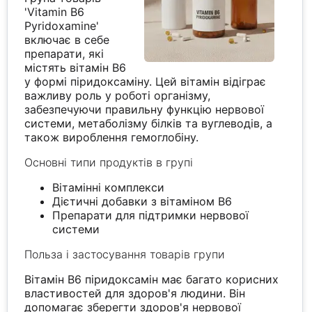
'Vitamin B6
Pyridoxamine'
включає в себе
препарати, які
містять вітамін B6
у формі піридоксаміну. Цей вітамін відіграє
важливу роль у роботі організму,
забезпечуючи правильну функцію нервової
системи, метаболізму білків та вуглеводів, а
також вироблення гемоглобіну.
Основні типи продуктів в групі
Вітамінні комплекси
Дієтичні добавки з вітаміном B6
Препарати для підтримки нервової
системи
Польза і застосування товарів групи
Вітамін B6 піридоксамін має багато корисних
властивостей для здоров'я людини. Він
допомагає зберегти здоров'я нервової