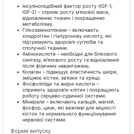
Інсуліноподібний фактор росту (IGF-1,
IGF-2) – сприяє росту м’язової маси,
відновленню тканин і покращенню
метаболізму.
Глікозаміноглікани – включають
хондроїтин і гіалуронову кислоту, які
підтримують здоров’я суглобів та
сполучної тканини.
Амінокислоти – необхідні для білкового
синтезу, м’язового росту та відновлення
після фізичних навантажень.
Колаген – підвищує еластичність шкіри,
зміцнює кістки, зв’язки та хрящі.
Фосфоліпіди та жирні кислоти –
сприяють здоров’ю клітин і покращують
роботу серцево-судинної системи.
Мінерали – включають кальцій, магній,
фосфор, цинк, які важливі для міцності
кісток та нормального функціонування
нервової системи.
Форми випуску