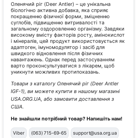
Оленячий ріг (Deer Antler) – це унікальна
біологічно активна добавка, яка сприяє
покращенню фізичної форми, зміцненню
суглобів, підвищенню витривалості та
загальному оздоровленню організму. Завдяки
високому вмісту факторів росту, амінокислот
і мінералів, цей продукт використовується як
адаптоген, імуномодулятор і засіб для
швидкого відновлення після фізичних
навантажень. Однак перед застосуванням
варто проконсультуватися з лікарем, щоб
уникнути можливих протипоказань.
Товари з каталогу Оленячий ріг (Deer Antler
IGF-1), ви можете купити в нашому магазині
USA.ORG.UA, або замовити доставлення з
США.
Не знайшли потрібний товар? Напишіть нам!
Viber
(063) 715-69-65
support@usa.org.ua