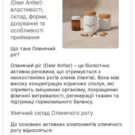
(Deer Antler):
властивості,
склад, форми,
дозування та
особливості
приймання
Що таке Оленячий
ріг?
Оленячий ріг (Deer Antler) – це біологічно
активна речовина, що отримується з
неокостенілих рогів оленів (пантів). Вона має
високу концентрацію корисних сполук, які
сприяють зміцненню організму, покращенню
фізичної витривалості, регенерації тканин та
підтримці гормонального балансу.
Хімічний склад Оленячого рогу
До основних активних компонентів оленячого
рогу відносяться: