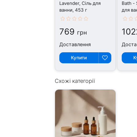
Lavender, Сіль для
Bath - 
ванни, 453 г
для ва
769
102
грн
Доставлення
Доста
Купити
К
Схожі категорії