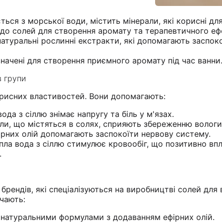
ться з морської води, містить мінерали, які корисні для
 до солей для створення аромату та терапевтичного еф
натуральні рослинні екстракти, які допомагають заспок
начені для створення приємного аромату під час ванни
в групи
орисних властивостей. Вони допомагають:
ода з сіллю знімає напругу та біль у м'язах.
ли, що містяться в солях, сприяють збереженню вологи
ірних олій допомагають заспокоїти нервову систему.
пла вода з сіллю стимулює кровообіг, що позитивно вп
.
брендів, які спеціалізуються на виробництві солей для 
чають:
ми натуральними формулами з додаванням ефірних олій.