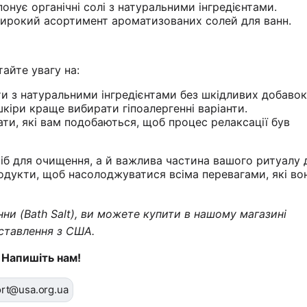
понує органічні солі з натуральними інгредієнтами.
широкий асортимент ароматизованих солей для ванн.
тайте увагу на:
и з натуральними інгредієнтами без шкідливих добавок
шкіри краще вибирати гіпоалергенні варіанти.
ти, які вам подобаються, щоб процес релаксації був
асіб для очищення, а й важлива частина вашого ритуалу 
родукти, щоб насолоджуватися всіма перевагами, які во
нни (Bath Salt), ви можете купити в нашому магазині
ставлення з США.
 Напишіть нам!
rt@usa.org.ua