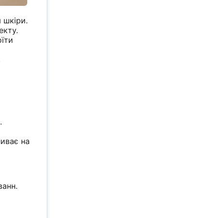
 шкіри.
екту.
оїти
.
.
ливає на
ванн.