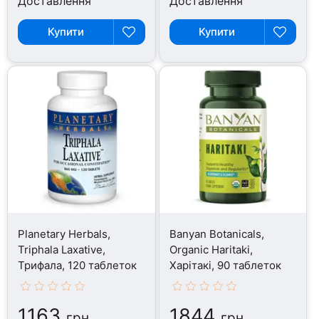
Доставлення
Доставлення
Купити
Купити
Planetary Herbals,
Banyan Botanicals,
Triphala Laxative,
Organic Haritaki,
Трифала, 120 таблеток
Харітакі, 90 таблеток
1163
1844
грн
грн