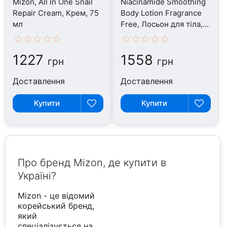
Mizon, All In One Snail
Niacinamide Smoothing
Repair Cream, Крем, 75
Body Lotion Fragrance
мл
Free, Лосьон для тіла,
300 мл
1227
1558
грн
грн
Доставлення
Доставлення
Купити
Купити
Про бренд Mizon, де купити в
Україні?
Mizon - це відомий
корейський бренд,
який
спеціалізується на