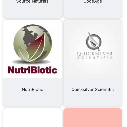
Source Naturals
CodeAge
NutriBiotic
Quicksilver Scientific