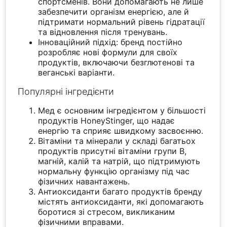
спортсменів. Вони допомагають не лише
забезпечити організм енергією, але й
підтримати нормальний рівень гідратації
та відновлення після тренувань.
Інноваційний підхід: бренд постійно
розробляє нові формули для своїх
продуктів, включаючи безглютенові та
веганські варіанти.
Популярні інгредієнти
Мед є основним інгредієнтом у більшості
продуктів HoneyStinger, що надає
енергію та сприяє швидкому засвоєнню.
Вітаміни та мінерали у складі багатьох
продуктів присутні вітаміни групи B,
магній, калій та натрій, що підтримують
нормальну функцію організму під час
фізичних навантажень.
Антиоксиданти багато продуктів бренду
містять антиоксиданти, які допомагають
боротися зі стресом, викликаним
фізичними вправами.