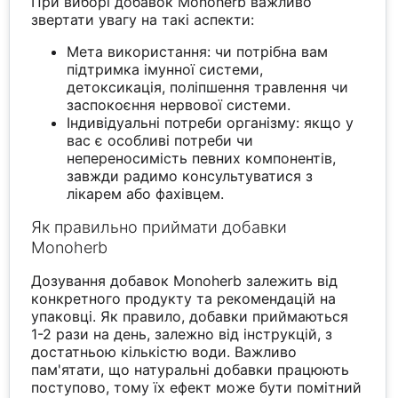
При виборі добавок Monoherb важливо
звертати увагу на такі аспекти:
Мета використання: чи потрібна вам
підтримка імунної системи,
детоксикація, поліпшення травлення чи
заспокоєння нервової системи.
Індивідуальні потреби організму: якщо у
вас є особливі потреби чи
непереносимість певних компонентів,
завжди радимо консультуватися з
лікарем або фахівцем.
Як правильно приймати добавки
Monoherb
Дозування добавок Monoherb залежить від
конкретного продукту та рекомендацій на
упаковці. Як правило, добавки приймаються
1-2 рази на день, залежно від інструкцій, з
достатньою кількістю води. Важливо
пам'ятати, що натуральні добавки працюють
поступово, тому їх ефект може бути помітний