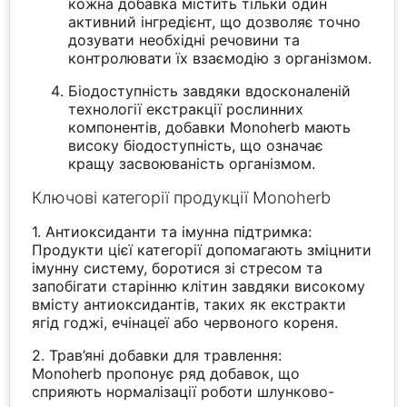
кожна добавка містить тільки один
активний інгредієнт, що дозволяє точно
дозувати необхідні речовини та
контролювати їх взаємодію з організмом.
Біодоступність завдяки вдосконаленій
технології екстракції рослинних
компонентів, добавки Monoherb мають
високу біодоступність, що означає
кращу засвоюваність організмом.
Ключові категорії продукції Monoherb
1. Антиоксиданти та імунна підтримка:
Продукти цієї категорії допомагають зміцнити
імунну систему, боротися зі стресом та
запобігати старінню клітин завдяки високому
вмісту антиоксидантів, таких як екстракти
ягід годжі, ечінацеї або червоного кореня.
2. Трав’яні добавки для травлення:
Monoherb пропонує ряд добавок, що
сприяють нормалізації роботи шлунково-