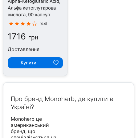
Alpha-Ketoglutaric Acid,
Альфа кетоглутарова
кислота, 90 капсул
(4.4)
1716
грн
Доставлення
Купити
Про бренд Monoherb, де купити в
Україні?
Monoherb це
американський
бренд, що
спеціалізується на