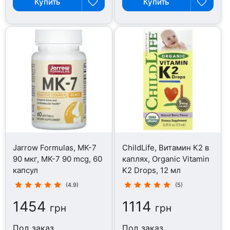
Купить
Купить
Jarrow Formulas, MK-7
ChildLife, Витамин К2 в
90 мкг, MK-7 90 mcg, 60
каплях, Organic Vitamin
капсул
K2 Drops, 12 мл
(4.9)
(5)
1454
1114
грн
грн
Под заказ
Под заказ