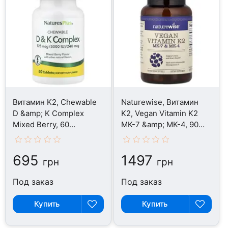
Витамин K2, Chewable
Naturewise, Витамин
D &amp; K Complex
K2, Vegan Vitamin K2
Mixed Berry, 60
MK-7 &amp; MK-4, 90
таблеток
капсул
695
1497
грн
грн
Под заказ
Под заказ
Купить
Купить