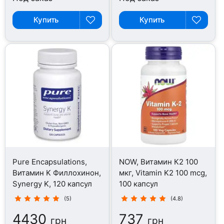
Купить
Купить
Pure Encapsulations,
NOW, Витамин К2 100
Витамин K Филлохинон,
мкг, Vitamin K2 100 mcg,
Synergy K, 120 капсул
100 капсул
(5)
(4.8)
4430
737
грн
грн