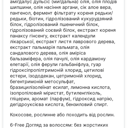
амігдалус дульсіс (мигдальна) олія, олія плодів
шипшини, олія насіння аргани, сік алое вера,
пантенол, фермент фільтрату кореня редьки/
редьки, біотин, гідролізований кукурудзяний
білок, гідролізований пшеничний білок,
гідролізований соєвий білок, екстракт кореня
панаксу гінсенгу, екстракт календули
лікарської, екстракт листя лаврового дерева,
екстракт пальмарія пальмата, олія
сандалового дерева, олія аміріса
бальзаміфера, олія пачулі, олія кардамону
елетарії, олія ферули гальбаніфлуа, гуар
гідроксіпропілтримоній хлорид, цетилові
естери, ізододекан, цетримоній хлорид,
бегентримоній метосульфат,
бразицилізолеїнат есилат, лимонна кислота,
ізопропіловий міристат, бутиленгліколь,
гліцерин, аромат (парфум), гідроксид натрію,
дегідроуксієва кислота, бензиловий спирт.
Кокосове, рослинне або походить від рослин.
6-Free Догляд за волоссям: без жорстиких