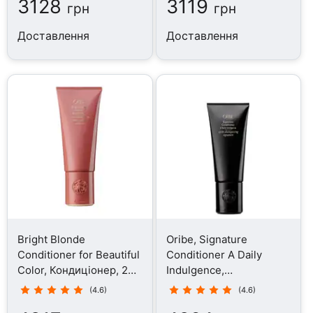
3128
3119
грн
грн
Доставлення
Доставлення
Bright Blonde
Oribe, Signature
Conditioner for Beautiful
Conditioner A Daily
Color, Кондиціонер, 200
Indulgence,
мл
Кондиціонер, 200 мл
(4.6)
(4.6)