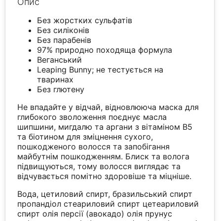
Опис
Без жорстких сульфатів
Без силіконів
Без парабенів
97% природно походяща формула
Веганський
Leaping Bunny; не тестується на
тваринах
Без глютену
Не впадайте у відчай, відновлююча маска для
глибокого зволоження поєднує масла
шипшини, мигдалю та аргани з вітаміном В5
та біотином для зміцнення сухого,
пошкодженого волосся та запобігання
майбутнім пошкодженням. Блиск та волога
підвищуються, тому волосся виглядає та
відчувається помітно здоровіше та міцніше.
Вода, цетиловий спирт, бразильський спирт
пропандіол стеариловий спирт цетеариловий
спирт олія персії (авокадо) олія прунус