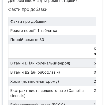
Для осіб віком від 12 років і старших.
Факти про добавки
Факти про добавки
Розмір порції: 1 таблетка
Порцій всього: 30
Кільк
порці
Вітамін D (як холекальциферол)
5 мкг
Вітамін B2 (як рибофлавін)
0,21 м
Хром (як піколінат хрому)
200 м
Екстракт листя зеленого чаю (Camellia
200 м
sinensis)
Епігаллокатехін галат (EGCG)
100 м