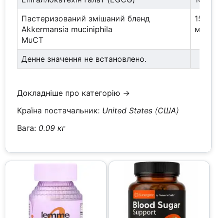
Пастеризований змішаний бленд
150 м
Akkermansia muciniphila
мілья
MuCT
Денне значення не встановлено.
Докладніше про категорію →
Країна постачальник:
United States (США)
Вага:
0.09 кг