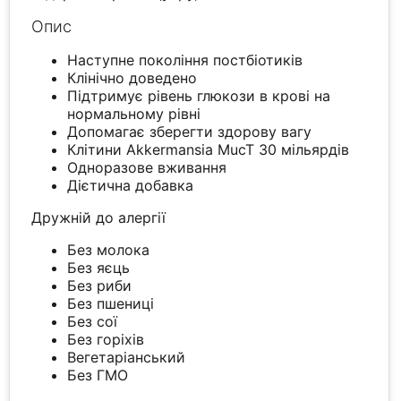
Опис
Наступне покоління постбіотиків
Клінічно доведено
Підтримує рівень глюкози в крові на
нормальному рівні
Допомагає зберегти здорову вагу
Клітини Akkermansia MucT 30 мільярдів
Одноразове вживання
Дієтична добавка
Дружній до алергії
Без молока
Без яєць
Без риби
Без пшениці
Без сої
Без горіхів
Вегетаріанський
Без ГМО