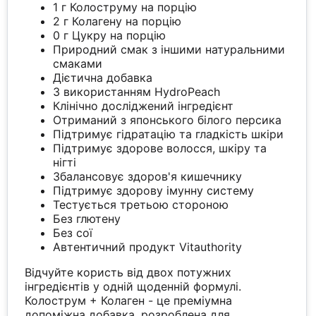
1 г Колоструму на порцію
2 г Колагену на порцію
0 г Цукру на порцію
Природний смак з іншими натуральними
смаками
Дієтична добавка
З використанням HydroPeach
Клінічно досліджений інгредієнт
Отриманий з японського білого персика
Підтримує гідратацію та гладкість шкіри
Підтримує здорове волосся, шкіру та
нігті
Збалансовує здоров'я кишечнику
Підтримує здорову імунну систему
Тестується третьою стороною
Без глютену
Без сої
Автентичний продукт Vitauthority
Відчуйте користь від двох потужних
інгредієнтів у одній щоденній формулі.
Колострум + Колаген - це преміумна
допоміжна добавка, розроблена для