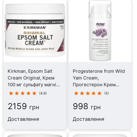
Kirkman, Epsom Salt
Progesterone from Wild
Cream Original, Крем
Yam Cream,
100 мг сульфату магнію,
Прогестерон Крем
113 г
Дикий ямс, 85 г
(4.9)
(5)
2159
998
грн
грн
Доставлення
Доставлення