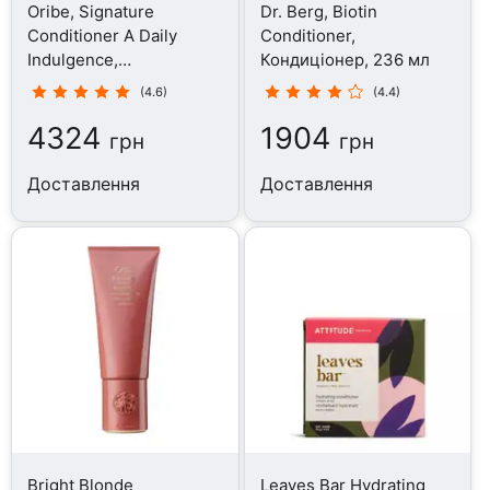
Oribe, Signature
Dr. Berg, Biotin
Conditioner A Daily
Conditioner,
Indulgence,
Кондиціонер, 236 мл
Кондиціонер, 200 мл
(4.6)
(4.4)
4324
1904
грн
грн
Доставлення
Доставлення
Bright Blonde
Leaves Bar Hydrating