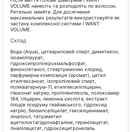
Після миття голови шампунем I WANT
VOLUME нанесіть та розподіліть по волоссю.
Ретельно змийте. Для досягнення
максимальних результатів використовуйте як
частину комплексної системи I WANT
VOLUME.
Склад
Вода (Aqua), цетеариловий спирт, диметикон,
ізоаміллаурат,
гідроксипропілкрохмальфосфат,
феноксіетанол, стеартримонію хлорид,
парфумерна композиція (аромат), цетил
етилгексаноат, ізопропіловий спирт,
полікватерніум-11, етилгексилгліцерин,
глюконат натрію, пропіленгліколь, полоксамер
184, гліцерин, лимонна кислота, екстракт
плодів псидіуму гвайавського, гідроксид
натрію, бензилсаліцилат, гексилциннамал,
ліналоол, тетраметил
ацетилоктагідронафталіни, геранілацетат,
ліналілацетат, гідроксицитронелаль.