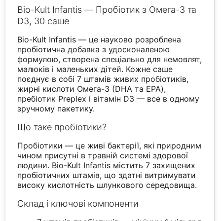
Bio-Kult Infantis — Пробіотик з Омега-3 та
D3, 30 саше
Bio-Kult Infantis — це науково розроблена
пробіотична добавка з удосконаленою
формулою, створена спеціально для немовлят,
малюків і маленьких дітей. Кожне саше
поєднує в собі 7 штамів живих пробіотиків,
жирні кислоти Омега-3 (DHA та EPA),
пребіотик Preplex і вітамін D3 — все в одному
зручному пакетику.
Що таке пробіотики?
Пробіотики — це живі бактерії, які природним
чином присутні в травній системі здорової
людини. Bio-Kult Infantis містить 7 захищених
пробіотичних штамів, що здатні витримувати
високу кислотність шлункового середовища.
Склад і ключові компоненти