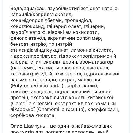
Вода/aqua/eau, лауроїлметилізетіонат натрію,
каприліл/каприлглюкозид,
кокамідопропілбетаїн, пропандіол,
кокоглюкозид, гліцерил олеат, гліцерин,
лауроїл натрію, вівсяні амінокислоти,
феноксіетанол, акрилатний сополімер,
бензоат натрію, тринатрій
етилендіаміндисукцинат, лимонна кислота,
гідроксипропілгуар, гідроксипропілтримоній
хлорид, етилгексилгліцерин, ароматизатор
(парфуми), сік листя алое вера, пантенол,
тетранатрій еДТА, токоферол, гідрогенізовані
пальмові гліцериди, цитрат, масло ши
(Butyrospermum parkii), сорбат калію,
токоферилацетат, гідролізований рисовий
протеїн, екстракт листя камелії китайської
(Camellia sinensis), екстракт квіток ромашки
лікарської (Chamomilla recutita), хлорфенезин,
сорбінова кислота.
Опис Шампунь - це один із найважливіших
продуктів для догляду за волоссям, який