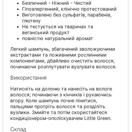
Безпечний - Ніжний - Чистий
Гіпоалергенний, клінічно протестований
Виготовлено без сульфатів, парабенів,
глютену
Не тестується на тваринах та
веганський продукт
повністю натуральний аромат
Легкий шампунь, збагачений зволожуючими
екстрактами та поживними рослинними
компонентами, дбайливо очистить волосся,
починаючи розплутувати вузлувате волосся.
Використання
Натисніть на долоню та нанесіть на вологе
волосся, починаючи з кінчиків і рухаючись
вгору. Коли шампунь почне пінитися,
пальцями протріть волосся та розділіть
вузлики. Змийте та потім скористайтеся
кондиціонером-ополіскувачем Little Green.
Склад