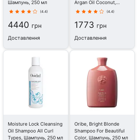
Шампунь, 250 мл
Argan Oil Coconut,
Шампунь, 473 мл
(4.4)
(4.4)
4440
1773
грн
грн
Доставлення
Доставлення
Moisture Lock Cleansing
Oribe, Bright Blonde
Oil Shampoo All Curl
Shampoo For Beautiful
Types, Шампунь, 250 мл
Color, Шампунь, 250 мл