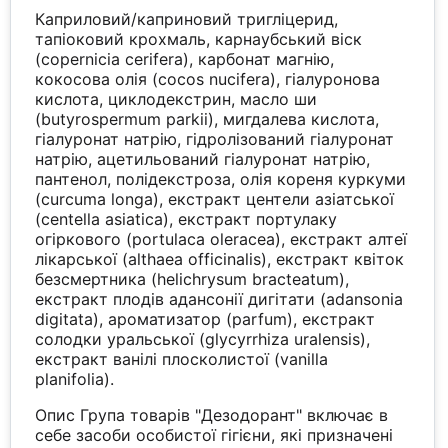
Каприловий/каприновий тригліцерид,
тапіоковий крохмаль, карнаубський віск
(copernicia cerifera), карбонат магнію,
кокосова олія (cocos nucifera), гіалуронова
кислота, циклодекстрин, масло ши
(butyrospermum parkii), мигдалева кислота,
гіалуронат натрію, гідролізований гіалуронат
натрію, ацетильований гіалуронат натрію,
пантенол, полідекстроза, олія кореня куркуми
(curcuma longa), екстракт центели азіатської
(centella asiatica), екстракт портулаку
огіркового (portulaca oleracea), екстракт алтеї
лікарської (althaea officinalis), екстракт квіток
безсмертника (helichrysum bracteatum),
екстракт плодів адансонії дигітати (adansonia
digitata), ароматизатор (parfum), екстракт
солодки уральської (glycyrrhiza uralensis),
екстракт ванілі плосколистої (vanilla
planifolia).
Опис Група товарів "Дезодорант" включає в
себе засоби особистої гігієни, які призначені