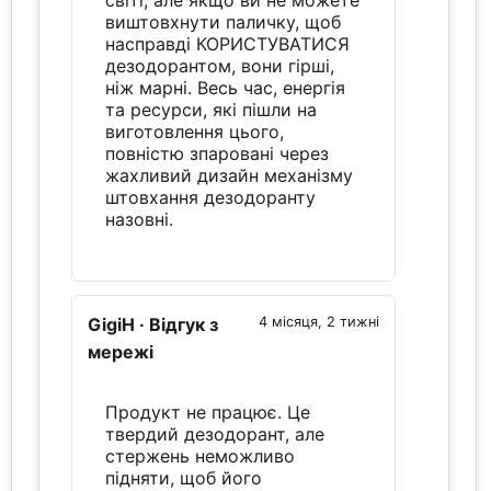
світі, але якщо ви не можете
виштовхнути паличку, щоб
насправді КОРИСТУВАТИСЯ
дезодорантом, вони гірші,
ніж марні. Весь час, енергія
та ресурси, які пішли на
виготовлення цього,
повністю зпаровані через
жахливий дизайн механізму
штовхання дезодоранту
назовні.
GigiH
· Відгук з
4 місяця, 2 тижні
мережі
Продукт не працює. Це
твердий дезодорант, але
стержень неможливо
підняти, щоб його