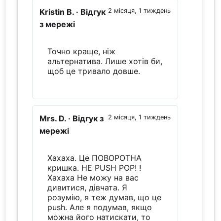
Kristin B.
· Відгук
2 місяця, 1 тиждень
з мережі
Точно краще, ніж
альтернатива. Лише хотів би,
щоб це тривало довше.
Mrs. D.
· Відгук з
2 місяця, 1 тиждень
мережі
Хахаха. Це ПОВОРОТНА
кришка. НЕ PUSH POP! !
Хахаха Не можу на вас
дивитися, дівчата. Я
розумію, я теж думав, що це
push. Але я подумав, якщо
можна його натискати, то