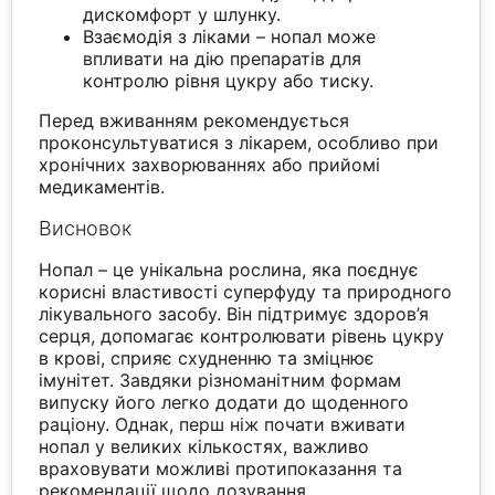
дискомфорт у шлунку.
Взаємодія з ліками – нопал може
впливати на дію препаратів для
контролю рівня цукру або тиску.
Перед вживанням рекомендується
проконсультуватися з лікарем, особливо при
хронічних захворюваннях або прийомі
медикаментів.
Висновок
Нопал – це унікальна рослина, яка поєднує
корисні властивості суперфуду та природного
лікувального засобу. Він підтримує здоров’я
серця, допомагає контролювати рівень цукру
в крові, сприяє схудненню та зміцнює
імунітет. Завдяки різноманітним формам
випуску його легко додати до щоденного
раціону. Однак, перш ніж почати вживати
нопал у великих кількостях, важливо
враховувати можливі протипоказання та
рекомендації щодо дозування.