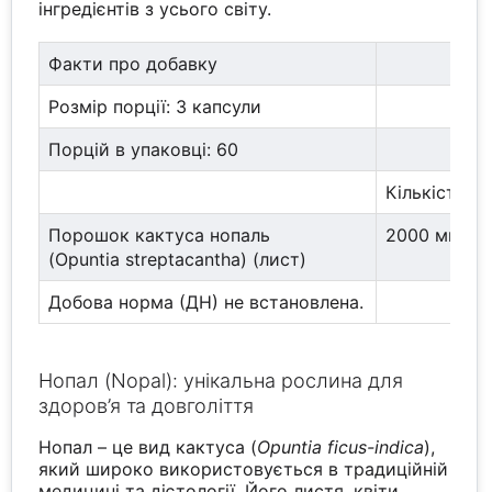
інгредієнтів з усього світу.
Факти про добавку
Розмір порції: 3 капсули
Порцій в упаковці: 60
Кількість н
Порошок кактуса нопаль
2000 мг
(Opuntia streptacantha) (лист)
Добова норма (ДН) не встановлена.
Нопал (Nopal): унікальна рослина для
здоров’я та довголіття
Нопал – це вид кактуса (
Opuntia ficus-indica
),
який широко використовується в традиційній
медицині та дієтології. Його листя, квіти,