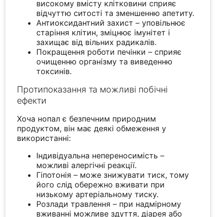
високому вмісту клітковини сприяє
відчуттю ситості та зменшенню апетиту.
Антиоксидантний захист – уповільнює
старіння клітин, зміцнює імунітет і
захищає від вільних радикалів.
Покращення роботи печінки – сприяє
очищенню організму та виведенню
токсинів.
Протипоказання та можливі побічні
ефекти
Хоча нопал є безпечним природним
продуктом, він має деякі обмеження у
використанні:
Індивідуальна непереносимість –
можливі алергічні реакції.
Гіпотонія – може знижувати тиск, тому
його слід обережно вживати при
низькому артеріальному тиску.
Розлади травлення – при надмірному
вживанні можливе здуття, діарея або