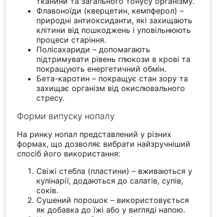
тканини та загального тонусу організму.
Флавоноїди (кверцетин, кемпферол) –
природні антиоксиданти, які захищають
клітини від пошкоджень і уповільнюють
процеси старіння.
Полісахариди – допомагають
підтримувати рівень глюкози в крові та
покращують енергетичний обмін.
Бета-каротин – покращує стан зору та
захищає організм від окислювального
стресу.
Форми випуску нопалу
На ринку нопал представлений у різних
формах, що дозволяє вибрати найзручніший
спосіб його використання:
Свіжі стебла (пластини) – вживаються у
кулінарії, додаються до салатів, супів,
соків.
Сушений порошок – використовується
як добавка до їжі або у вигляді напою.