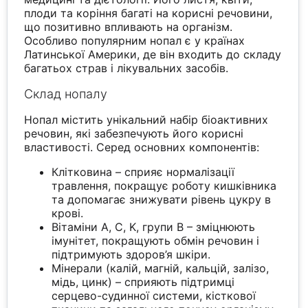
плоди та коріння багаті на корисні речовини,
що позитивно впливають на організм.
Особливо популярним нопал є у країнах
Латинської Америки, де він входить до складу
багатьох страв і лікувальних засобів.
Склад нопалу
Нопал містить унікальний набір біоактивних
речовин, які забезпечують його корисні
властивості. Серед основних компонентів:
Клітковина – сприяє нормалізації
травлення, покращує роботу кишківника
та допомагає знижувати рівень цукру в
крові.
Вітаміни A, C, K, групи B – зміцнюють
імунітет, покращують обмін речовин і
підтримують здоров’я шкіри.
Мінерали (калій, магній, кальцій, залізо,
мідь, цинк) – сприяють підтримці
серцево-судинної системи, кісткової