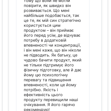
тому що вони не могли
повірити, як швидко він
розвивається. Що мені
найбільше подобається, так
це те, як мій син стратегічно
користується цим
продуктом – він приймає
його перед усім, де відчуває
потребу в додатковій
впевненості чи концентрації,
і він мені каже, що він ніколи
не підводить. Як батьку, це
чудово бачити продукт, який
не тільки підтримує його
фізичну підготовку, але й дає
йому цю психологічну
перевагу та підвищення
впевненості, коли це йому
потрібно. Якість і
ефективність цього
продукту перевищили наші
очікування. Я його гарячо
рекомендую!