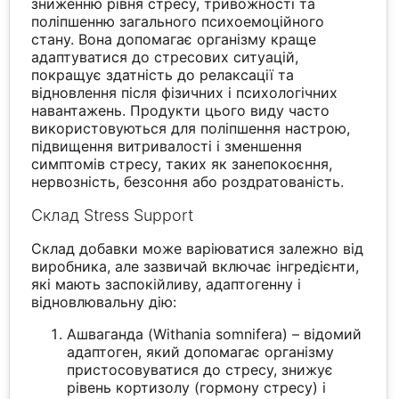
зниженню рівня стресу, тривожності та
поліпшенню загального психоемоційного
стану. Вона допомагає організму краще
адаптуватися до стресових ситуацій,
покращує здатність до релаксації та
відновлення після фізичних і психологічних
навантажень. Продукти цього виду часто
використовуються для поліпшення настрою,
підвищення витривалості і зменшення
симптомів стресу, таких як занепокоєння,
нервозність, безсоння або роздратованість.
Склад Stress Support
Склад добавки може варіюватися залежно від
виробника, але зазвичай включає інгредієнти,
які мають заспокійливу, адаптогенну і
відновлювальну дію:
Ашваганда (Withania somnifera) – відомий
адаптоген, який допомагає організму
пристосовуватися до стресу, знижує
рівень кортизолу (гормону стресу) і