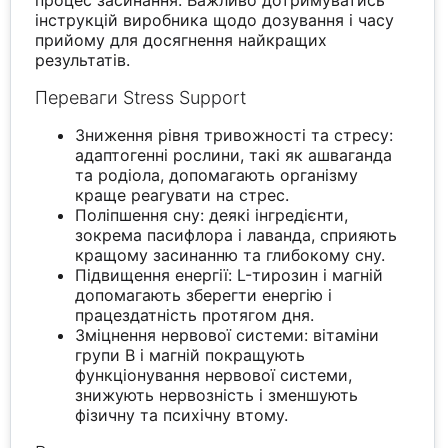
процес засинання. Важливо дотримуватись
інструкцій виробника щодо дозування і часу
прийому для досягнення найкращих
результатів.
Переваги Stress Support
Зниження рівня тривожності та стресу:
адаптогенні рослини, такі як ашваганда
та родіола, допомагають організму
краще реагувати на стрес.
Поліпшення сну: деякі інгредієнти,
зокрема пасифлора і лаванда, сприяють
кращому засинанню та глибокому сну.
Підвищення енергії: L-тирозин і магній
допомагають зберегти енергію і
працездатність протягом дня.
Зміцнення нервової системи: вітаміни
групи B і магній покращують
функціонування нервової системи,
знижують нервозність і зменшують
фізичну та психічну втому.