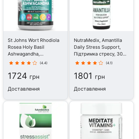
St Johns Wort Rhodiola
NutraMedix, Amantilla
Rosea Holy Basil
Daily Stress Support,
Ashwagandha,
Підтримка стресу, 30
Підтримка стресу, 90
мл
(4.4)
(4.1)
капсул
1724
1801
грн
грн
Доставлення
Доставлення