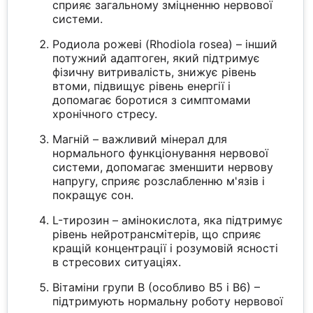
сприяє загальному зміцненню нервової
системи.
Родиола рожеві (Rhodiola rosea) – інший
потужний адаптоген, який підтримує
фізичну витривалість, знижує рівень
втоми, підвищує рівень енергії і
допомагає боротися з симптомами
хронічного стресу.
Магній – важливий мінерал для
нормального функціонування нервової
системи, допомагає зменшити нервову
напругу, сприяє розслабленню м'язів і
покращує сон.
L-тирозин – амінокислота, яка підтримує
рівень нейротрансмітерів, що сприяє
кращій концентрації і розумовій ясності
в стресових ситуаціях.
Вітаміни групи B (особливо B5 і B6) –
підтримують нормальну роботу нервової