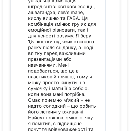
унікальна комбінація
інгредієнтів: квіткові есенції,
ашвагандха, лев's mane,
кислу вишню та ГАБА. Ця
комбінація змінює гру як для
емоційної рівноваги, так і
для ясності розуму. Я беру
1,5 піпетки під язик кожного
ранку після сніданку, а іноді
влітку перед важливими
презентаціями або
навчаннями. Мені
подобається, що це в
пластиковій пляшці, тому я
можу просто кинути її в
сумочку і мати її з собою,
коли вона мені потрібна.
Смак приємно м'який – не
надто солодкий – що робить
його легким у вживанні.
Найсуттєвішою зміною, яку
я помітив, є підвищене
почуття врівноваженості та