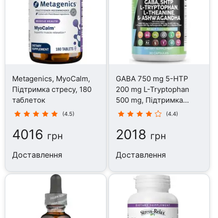
Metagenics, MyoCalm,
GABA 750 mg 5-HTP
Підтримка стресу, 180
200 mg L-Tryptophan
таблеток
500 mg, Підтримка
стресу, 90 капсул
(4.5)
(4.4)
4016
2018
грн
грн
Доставлення
Доставлення