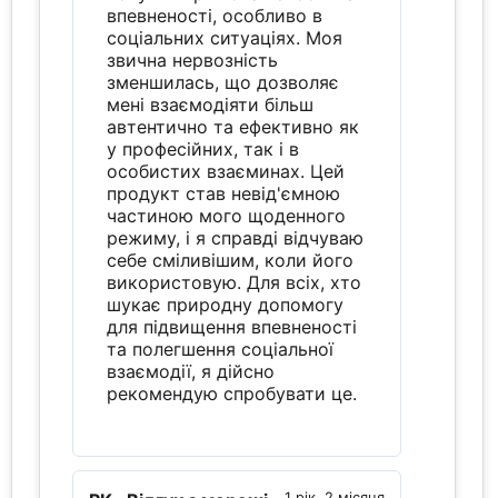
впевненості, особливо в
соціальних ситуаціях. Моя
звична нервозність
зменшилась, що дозволяє
мені взаємодіяти більш
автентично та ефективно як
у професійних, так і в
особистих взаєминах. Цей
продукт став невід'ємною
частиною мого щоденного
режиму, і я справді відчуваю
себе сміливішим, коли його
використовую. Для всіх, хто
шукає природну допомогу
для підвищення впевненості
та полегшення соціальної
взаємодії, я дійсно
рекомендую спробувати це.
1 рік, 2 місяця