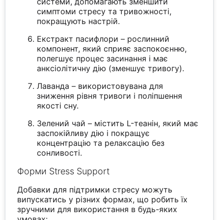
системи, допомагають зменшити
симптоми стресу та тривожності,
покращують настрій.
Екстракт пасифлори – рослинний
компонент, який сприяє заспокоєнню,
полегшує процес засинання і має
анксіолітичну дію (зменшує тривогу).
Лаванда – використовувана для
зниження рівня тривоги і поліпшення
якості сну.
Зелений чай – містить L-теанін, який має
заспокійливу дію і покращує
концентрацію та релаксацію без
сонливості.
Форми Stress Support
Добавки для підтримки стресу можуть
випускатись у різних формах, що робить їх
зручними для використання в будь-яких
умовах: