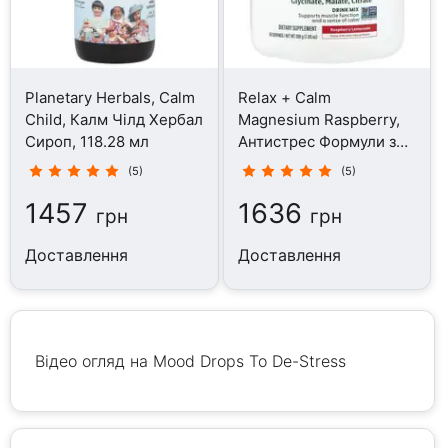
Planetary Herbals, Calm
Relax + Calm
Child, Калм Чілд Хербал
Magnesium Raspberry,
Сироп, 118.28 мл
Антистрес Формули з
Магнієм, 200 г
(5)
(5)
1457
1636
грн
грн
Доставлення
Доставлення
Відео огляд на Mood Drops To De-Stress