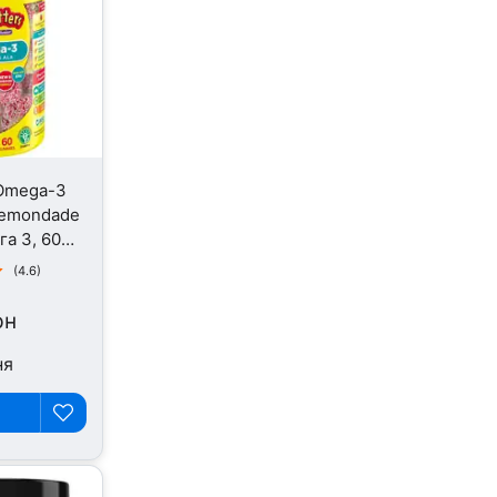
, Omega-3
Lemondade
га 3, 60
(4.6)
рн
ня