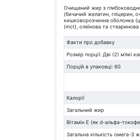
Очищений жир з глибоководної
(бичачий желатин, гліцерин, 
кишковорозчинна оболонка (це
(mct), олеїнова та стеаринов
Факти про добавку
Розмір порції: Дві (2) м’які к
Порцій в упаковці: 60
Калорії
Загальний жир
Вітамін Е (як d-альфа-токоф
Загальна кількість омега-3 