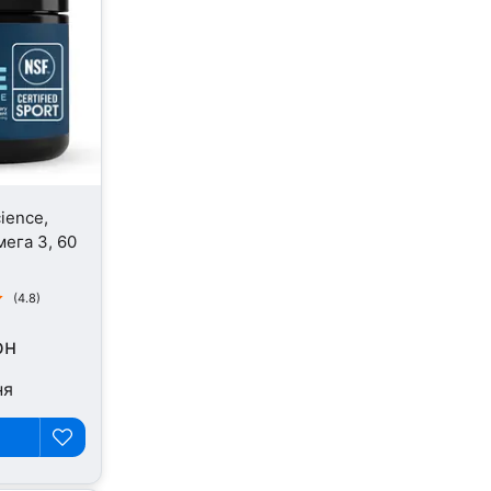
ience,
ега 3, 60
(4.8)
рн
ня