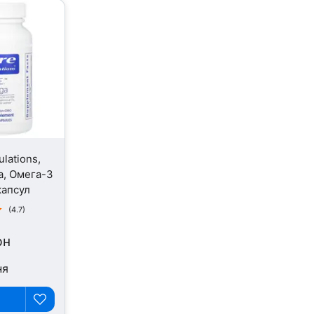
lations,
a, Омега-3
капсул
(4.7)
рн
ня