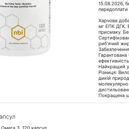
15.08.2026, б
передоплати
Харчова доба
мг ЕПК ДГК. 
присмаку. Бе
Сертифікова
риб'ячий жир
Забезпечення
Гарантована 
ефективність
Найкращий у
Різниця: Вил
дикій природ
молекулярно
дистильован
Покращена
щ
капсул
, Омега 3, 120 капсул