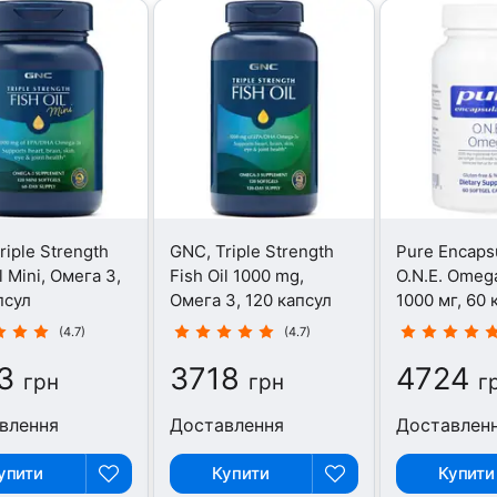
riple Strength
GNC, Triple Strength
Pure Encapsu
l Mini, Омега 3,
Fish Oil 1000 mg,
O.N.E. Omeg
псул
Омега 3, 120 капсул
1000 мг, 60 
(4.7)
(4.7)
3
3718
4724
грн
грн
г
влення
Доставлення
Доставлен
упити
Купити
Купити