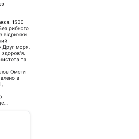
ез
вка. 1500
Без рибного
з відрижки.
ний
 Друг моря.
 здоров'я.
чистота та
.
лов Омеги
овлено в
і,
о.
е...