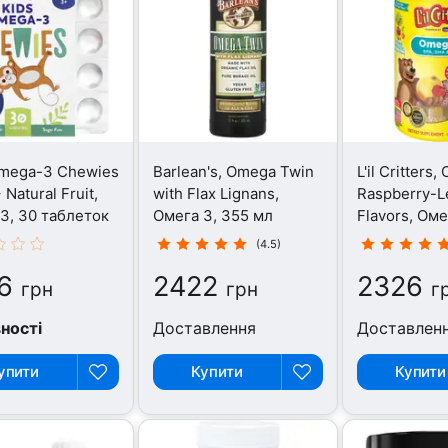
Omega-3 Chewies
Barlean's, Omega Twin
L'il Critters
Natural Fruit,
with Flax Lignans,
Raspberry-
3, 30 таблеток
Омега 3, 355 мл
Flavors, Оме
конфет
(4.5)
6
2422
2326
грн
грн
г
вності
Доставлення
Доставлен
упити
Купити
Купити