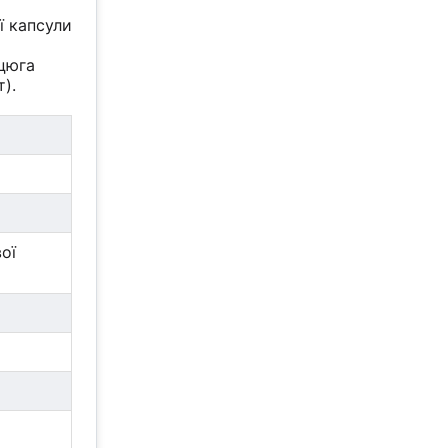
ї капсули
нцюга
).
ої