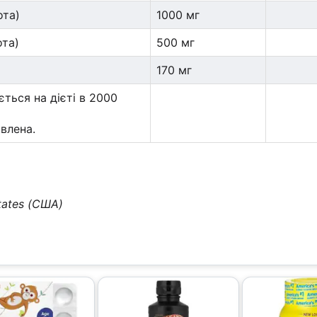
ота)
1000 мг
ота)
500 мг
170 мг
ться на дієті в 2000
влена.
tates (США)