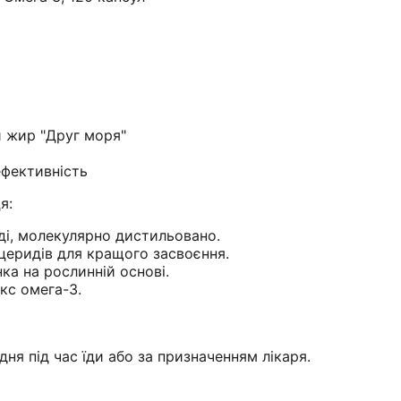
 жир "Друг моря"
ефективність
я:
ді, молекулярно дистильовано.
еридів для кращого засвоєння.
а на рослинній основі.
кс омега-3.
ня під час їди або за призначенням лікаря.