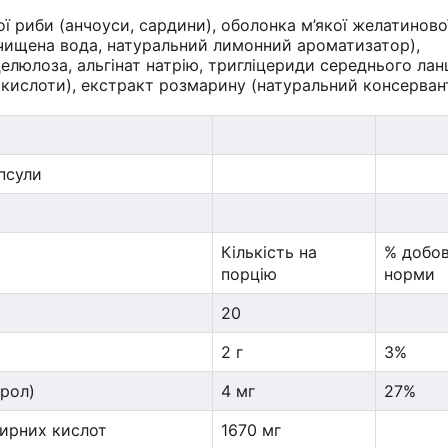
 риби (анчоуси, сардини), оболонка м’якої желатиново
очищена вода, натуральний лимонний ароматизатор),
люлоза, альгінат натрію, тригліцериди середнього ла
а кислоти), екстракт розмарину (натуральний консервант
апсули
Кількість на
% добов
порцію
норми
20
2 г
3%
ерол)
4 мг
27%
жирних кислот
1670 мг