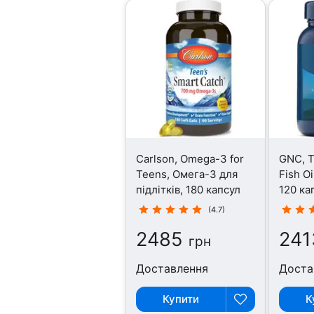
Carlson, Omega-3 for
GNC, T
Teens, Омега-3 для
Fish Oi
підлітків, 180 капсул
120 ка
(4.7)
2485
241
грн
Доставлення
Доста
Купити
К