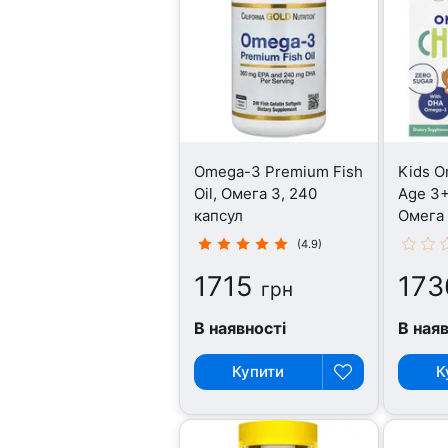
Omega-3 Premium Fish
Kids 
Oil, Омега 3, 240
Age 3+ 
капсул
Омега 
(4.9)
1715
173
грн
В наявності
В ная
Купити
К