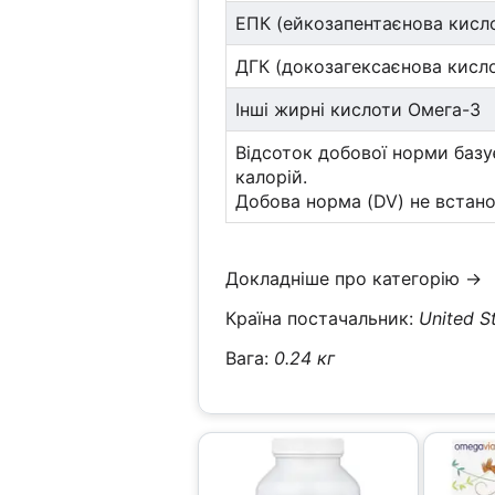
ЕПК (ейкозапентаєнова кисл
ДГК (докозагексаєнова кисл
Інші жирні кислоти Омега-3
Відсоток добової норми базує
калорій.
Добова норма (DV) не встано
Докладніше про категорію →
Країна постачальник:
United S
Вага:
0.24 кг