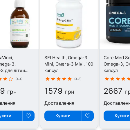
DaVinci,
SFI Health, Omega-3
Core Med Sc
mega-3,
Mini, Омега-3 Міні, 100
Omega-3, Ом
3 для дітей
капсул
капсул
 200 мл
(4.4)
(4.8)
49
1579
2667
грн
грн
г
влення
Доставлення
Доставлен
упити
Купити
Купити