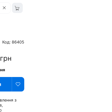
Код: 86405
грн
ння
и
влення з
в,
о