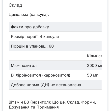
Склад
Целюлоза (капсула).
Факти про добавку
Розмір порції: 4 капсули
Порцій в упаковці: 60
Кількість н
Міо-інозитол
2000 мг
D-Хіроінозитол (каронозитол)
50 мг
Добова норма (ДН) не встановлена.
Вітамін B8 (Інозитол): Що це, Склад, Форми,
Дозування та Приймання