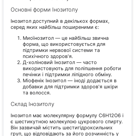
Основні форми Інозитолу
Інозитол доступний в декількох формах,
серед яких найбільш поширеними є:
Миоїнозитол — це найбільш звична
форма, що використовується для
підтримки нервової системи та
психічного здоров'я.
Д-холіновий Інозитол — часто
використовують для поліпшення роботи
печінки і підтримки ліпідного обміну.
Міофенік Інозитол — іноді додається в
добавки для підтримки здоров'я шкіри
та волосся.
Склад Інозитолу
Інозитол має молекулярну формулу C6H12O6 і
є шестикутною молекулою цукрового спирту.
Він зазвичай містить шестигідроксильних
груп, що відповідають за його розчинність у