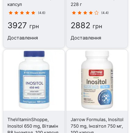
капсул
228 г
(4.6)
(4.4)
3927
2882
грн
грн
Доставлення
Доставлення
TheVitaminShoppe,
Jarrow Formulas, Inositol
Inositol 650 mg, Вітамін
750 mg, Інозітол 750 мг,
B8 Інозитол, 100 капсул
100 капсул