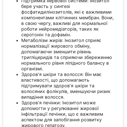
Підтримка нервової системи: Інозитол
бере участь у синтезі
фосфатидилінозитолів, які є важливими
компонентами клітинних мембран. Вони,
в свою чергу, важливі для нормальної
роботи нейромедіаторів, таких як
серотонін та дофамін.
Метаболізм жирів: Інозитол сприяє
нормалізації жирового обміну,
допомагаючи зменшити рівень
тригліцеридів та сприяючи збереженню
нормального рівня ліпідного балансу в
організмі.
Здоров'я шкіри та волосся: Він має
властивості, що допомагають
підтримувати здоров'я шкіри та
волосяних фолікулів, зменшуючи ризик
випадіння волосся.
Здоров'я печінки: Інозитол може
допомогти у регулюванні жирової
інфільтрації печінки, що є важливим
аспектом для запобігання розвитку
жирового гепатозу.