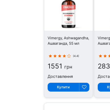
Vimergy, Ashwagandha,
Vimerg
Ашваганда, 55 мл
Ашвага
(4.4)
1551
283
грн
Доставлення
Доста
Купити
К