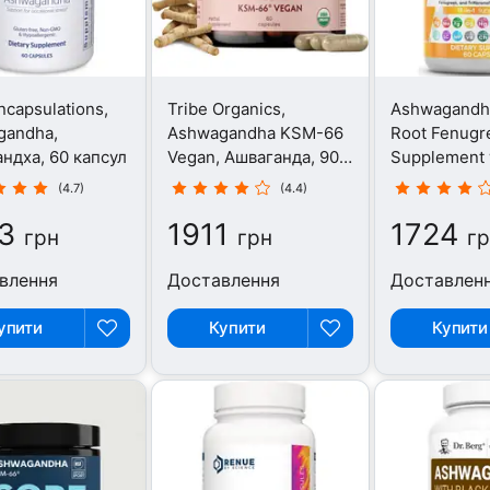
ncapsulations,
Tribe Organics,
Ashwagandh
gandha,
Ashwagandha KSM-66
Root Fenugr
ндха, 60 капсул
Vegan, Ашваганда, 90
Supplement 
капсул
Tongkat, Аш
(4.7)
(4.4)
60 капсул
3
1911
1724
грн
грн
г
влення
Доставлення
Доставлен
упити
Купити
Купити