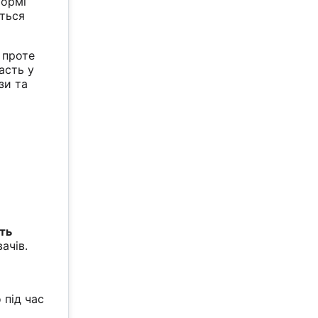
ормі
иться
 проте
асть у
зи та
ить
ачів.
 під час