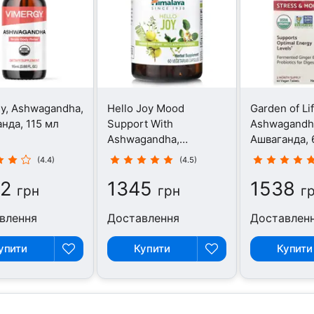
y, Ashwagandha,
Hello Joy Mood
Garden of Lif
нда, 115 мл
Support With
Ashwagandh
Ashwagandha,
Ашваганда, 
Ашваганда, 60 капсул
таблеток
(4.4)
(4.5)
2
1345
1538
грн
грн
г
влення
Доставлення
Доставлен
упити
Купити
Купити