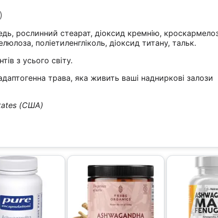
)
дь, рослинний стеарат, діоксид кремнію, кроскармело
люлоза, поліетиленгліколь, діоксид титану, тальк.
нтів з усього світу.
 адаптогенна трава, яка живить ваші надниркові залози
tates (США)