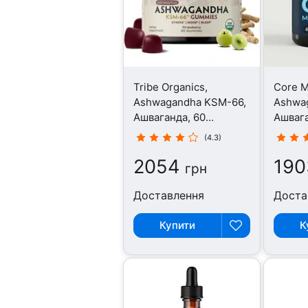
Tribe Organics,
Core M
Ashwagandha KSM-66,
Ashwa
Ашваганда, 60
Ашвага
таблеток
(4.3)
2054
190
грн
Доставлення
Доста
Купити
К