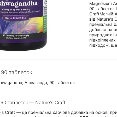
Magnesium A
90 таблеток 
CraftМагній 
від Nature's C
преміальна х
добавка на о
природних ін
підкріплених
підходом.
ще.
а 90 таблеток
Ashwagandha, Ашваганда, 90 таблеток
0 таблеток — Nature's Craft
e's Craft — це преміальна харчова добавка на основі п