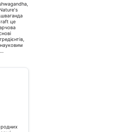
shwagandha,
Nature's
Ашваганда
raft це
арчова
снові
гредієнтів,
 науковим
..
риродних