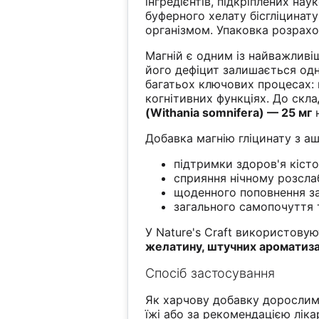
інгредієнтів, підкріплених на
буферного хелату бісгліцинат
організмом. Упаковка розрах
Магній є одним із найважливі
його дефіцит залишається одн
багатьох ключових процесах: 
когнітивних функціях. До ск
(Withania somnifera) — 25 мг
н
Добавка магнію гліцинату з а
підтримки здоров'я кісток
сприяння нічному розсл
щоденного поповнення за
загального самопочуття 
У Nature's Craft використовую
желатину, штучних ароматизат
Спосіб застосування
Як харчову добавку доросли
їжі або за рекомендацією ліка