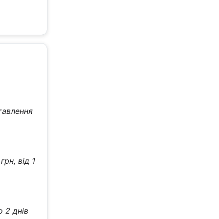
тавлення
рн, від 1
о 2 днів