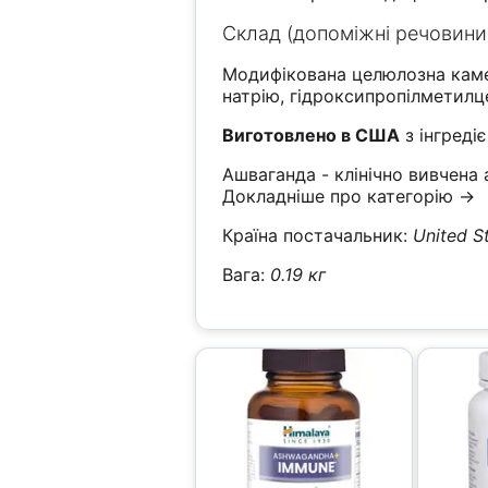
Склад (допоміжні речовини
Модифікована целюлозна каме
натрію, гідроксипропілметилце
Виготовлено в США
з інгредіє
Ашваганда - клінічно вивчена
Докладніше про категорію →
Країна постачальник:
United S
Вага:
0.19 кг