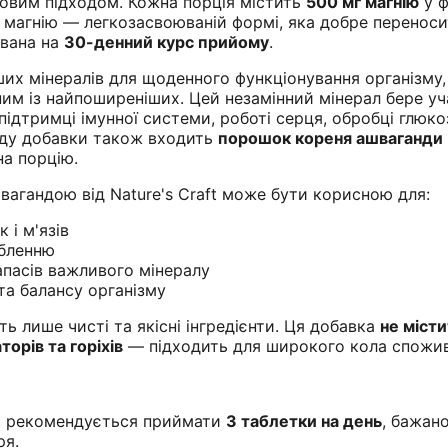
уковим підходом. Кожна порція містить
500 мг магнію
у ф
у магнію — легкозасвоюваній формі, яка добре перенос
ована на
30-денний курс прийому
.
ших мінералів для щоденного функціонування організму,
им із найпоширеніших. Цей незамінний мінерал бере уч
підтримці імунної системи, роботі серця, обробці глюко
ладу добавки також входить
порошок кореня ашваганди
а порцію.
швагандою від Nature's Craft може бути корисною для:
 і м'язів
абленню
пасів важливого мінералу
та балансу організму
ть лише чисті та якісні інгредієнти. Ця добавка
не міст
орів та горіхів
— підходить для широкого кола спожив
м рекомендується приймати
3 таблетки на день
, бажано
ря.