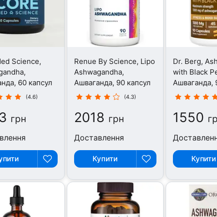
ed Science,
Renue By Science, Lipo
Dr. Berg, A
gandha,
Ashwagandha,
with Black P
нда, 60 капсул
Ашваганда, 90 капсул
Ашваганда, 
(4.6)
(4.3)
3
2018
1550
грн
грн
г
влення
Доставлення
Доставлен
упити
Купити
Купити