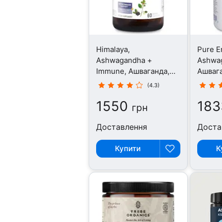
Himalaya,
Pure E
Ashwagandha +
Ashwa
Immune, Ашваганда,
Ашвага
60 капсул
(4.3)
1550
183
грн
Доставлення
Доста
Купити
К