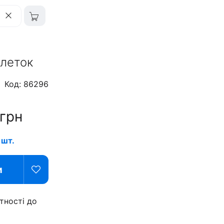
блеток
Код: 86296
грн
 шт.
и
тності до