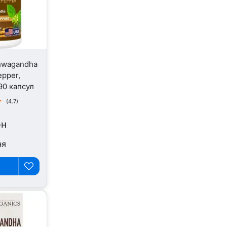
shwagandha
epper,
90 капсул
(4.7)
рн
ня