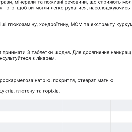
трави, мінерали та поживні речовини, що сприяють мол
для того, щоб ви могли легко рухатися, насолоджуючись
.
іші глюкозаміну, хондроїтину, МСМ та екстракту куркум
м приймати 3 таблетки щодня. Для досягнення найкращ
онсультуйтеся з лікарем.
роскармелоза натрію, покриття, стеарат магнію.
уктів, глютену та горіхів.