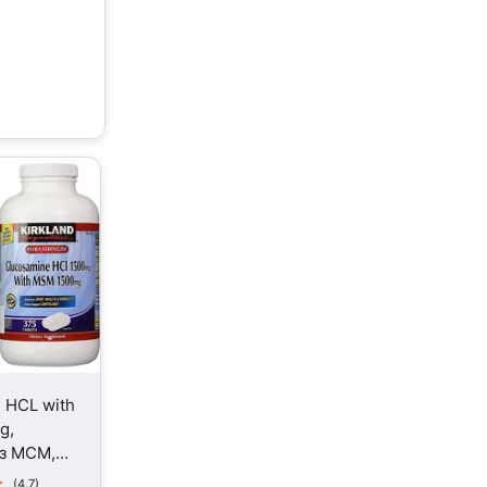
 HCL with
g,
 з МСМ,
ок
(4.7)