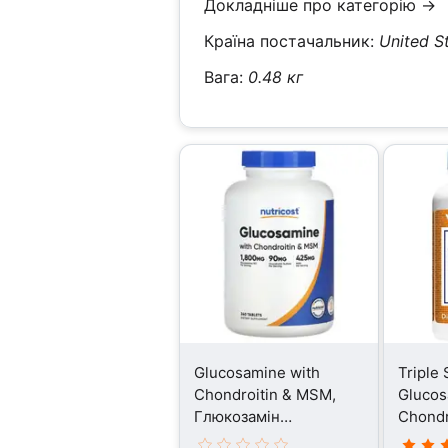
Докладніше про категорію →
Країна постачальник:
United S
Вага:
0.48 кг
Glucosamine with
Triple 
Chondroitin & MSM,
Gluco
Глюкозамін
Chondr
Хондроітин, 240
Глюко