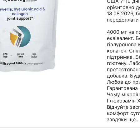
США 7-10 дні
орієнтовно д
18.08.2026, б
передоплати
4000 мг на п
еквівалент. Б
гіалуронова 
колаген. Спі
підтримка. Б
глютену. Лаб
протестован
добавка. Буд
Любов до пр
Гарантована 
Чому мікроін
Глюкозамін 
Відчуйте зас
комфорт сугл
завдяки
ще...