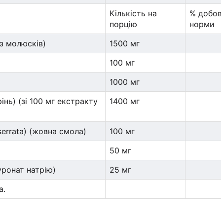
Кількість на
% добов
порцію
норми
з молюсків)
1500 мг
100 мг
1000 мг
інь) (зі 100 мг екстракту
1400 мг
serrata) (жовна смола)
100 мг
50 мг
уронат натрію)
25 мг
а.