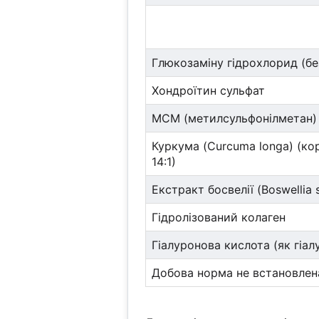
Глюкозаміну гідрохлорид (бе
Хондроїтин сульфат
МСМ (метилсульфонілметан)
Куркума (Curcuma longa) (кор
14:1)
Екстракт босвелії (Boswellia 
Гідролізований колаген
Гіалуронова кислота (як гіал
Добова норма не встановлен