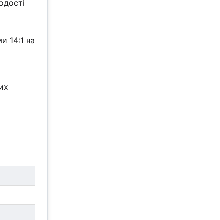
одості
и 14:1 на
их