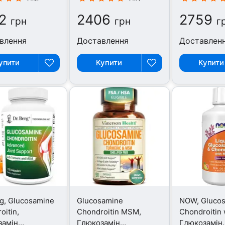
ітин, 60
таблеток
2
2406
2759
ток
грн
грн
г
влення
Доставлення
Доставлен
упити
Купити
Купити
rg, Glucosamine
Glucosamine
NOW, Glucos
oitin,
Chondroitin MSM,
Chondroitin
замін
Глюкозамін
Глюкозамін