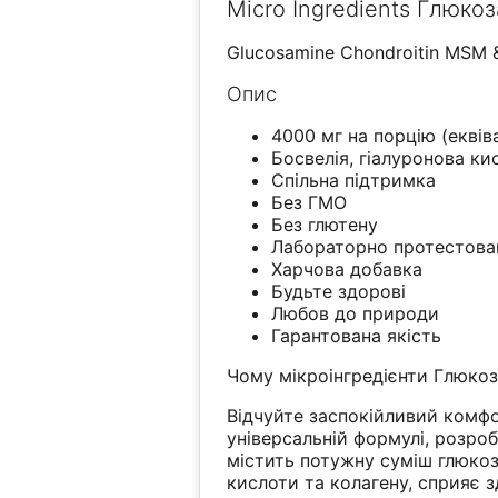
Micro Ingredients Глюко
Glucosamine Chondroitin MSM 
Опис
4000 мг на порцію (еквів
Босвелія, гіалуронова ки
Спільна підтримка
Без ГМО
Без глютену
Лабораторно протестова
Харчова добавка
Будьте здорові
Любов до природи
Гарантована якість
Чому мікроінгредієнти Глюкоз
Відчуйте заспокійливий комфо
універсальній формулі, розро
містить потужну суміш глюкоза
кислоти та колагену, сприяє з