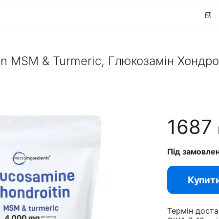
in MSM & Turmeric, Глюкозамін Хондро
1687
Під замовле
Купит
Термін доста