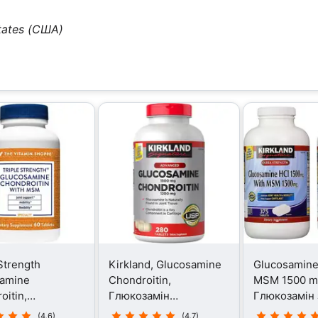
tates (США)
Strength
Kirkland, Glucosamine
Glucosamine
samine
Chondroitin,
MSM 1500 m
oitin,
Глюкозамін
Глюкозамін
замін
Хондроітин, 280
375 таблет
(4.6)
(4.7)