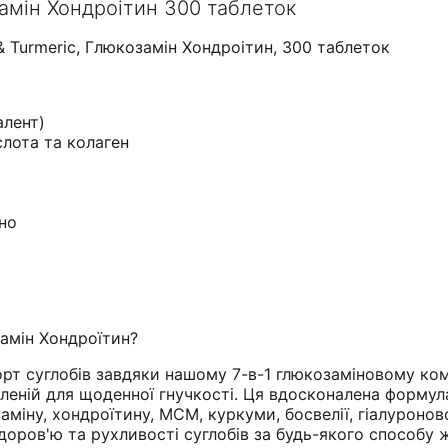
замін Хондроітин 300 таблеток
& Turmeric, Глюкозамін Хондроітин, 300 таблеток
алент)
слота та колаген
но
амін Хондроїтин?
рт суглобів завдяки нашому 7-в-1 глюкозаміновому ко
бленій для щоденної гнучкості. Ця вдосконалена формул
міну, хондроїтину, МСМ, куркуми, босвелії, гіалуронов
доров'ю та рухливості суглобів за будь-якого способу 