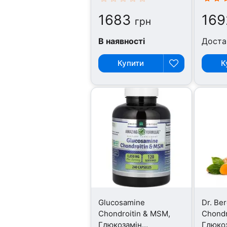
таблеток
Хондро
1683
169
табле
грн
В наявності
Доста
Купити
К
Glucosamine
Dr. Be
Chondroitin & MSM,
Chondr
Глюкозамін
Глюко