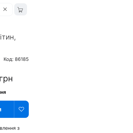
ітин,
Код: 86185
грн
ння
и
влення з