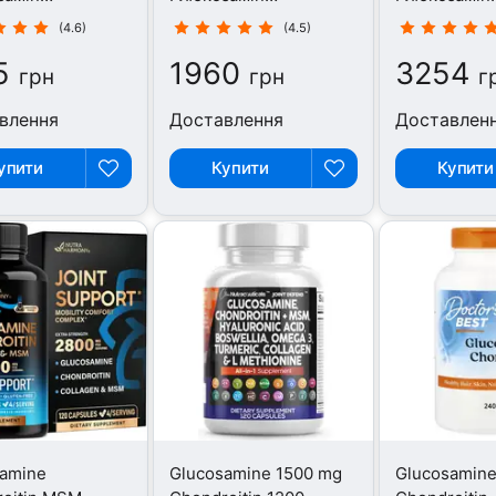
ітин, 120
Хондроітин, 90 капсул
Хондроітин,
(4.6)
(4.5)
5
1960
3254
грн
грн
г
влення
Доставлення
Доставлен
упити
Купити
Купити
samine
Glucosamine 1500 mg
Glucosamin