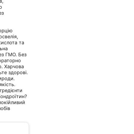
в,
о
ез
орцію
освелія,
кислота та
льна
ез ГМО. Без
ораторно
о. Харчова
ьте здорові.
ироди.
якість.
гредієнти
Хондроїтин?
покійливий
обів