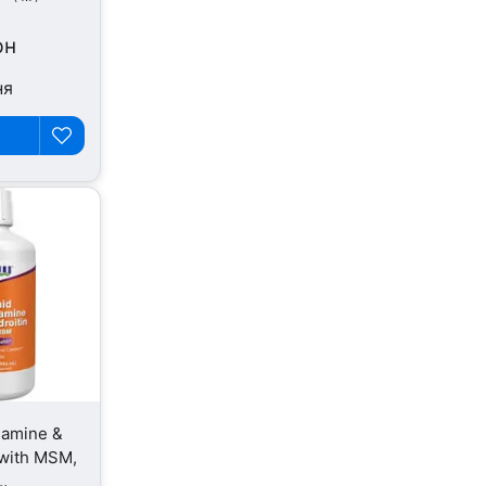
рн
ня
amine &
 with MSM,