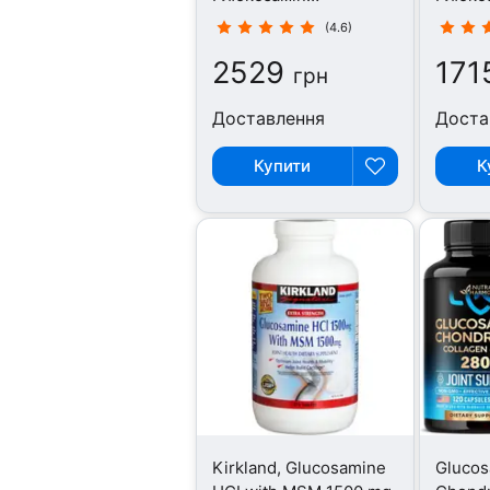
Хондроітин, 240
Хондро
(4.6)
капсул
капсул
2529
171
грн
Доставлення
Доста
Купити
К
Kirkland, Glucosamine
Gluco