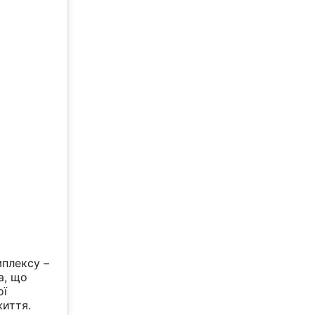
мплексу –
а, що
ої
життя.