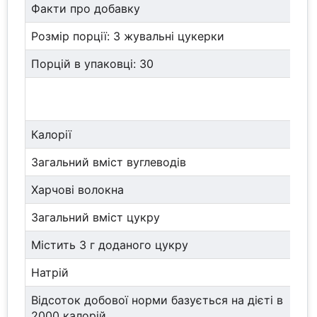
Факти про добавку
Розмір порції: 3 жувальні цукерки
Порцій в упаковці: 30
Кі
по
Калорії
25
Загальний вміст вуглеводів
10
Харчові волокна
5 
Загальний вміст цукру
3 
Містить 3 г доданого цукру
Натрій
5 
Відсоток добової норми базується на дієті в
2000 калорій.