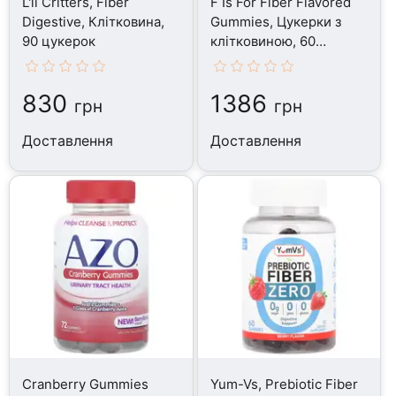
L'il Critters, Fiber
F Is For Fiber Flavored
Digestive, Клітковина,
Gummies, Цукерки з
90 цукерок
клітковиною, 60
таблеток
830
1386
грн
грн
Доставлення
Доставлення
Cranberry Gummies
Yum-Vs, Prebiotic Fiber