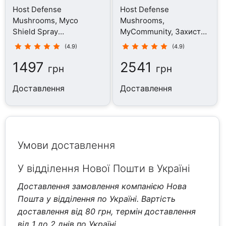
Host Defense
Host Defense
Mushrooms, Myco
Mushrooms,
Shield Spray
MyCommunity, Захист
Peppermint, Гриби, 30
імунної системи, 60
(4.9)
(4.9)
мл
капсул
1497
2541
грн
грн
Доставлення
Доставлення
Умови доставлення
У відділення Нової Пошти в Україні
Доставлення замовлення компанією Нова
Пошта у відділення по Україні. Вартість
доставлення від 80 грн, термін доставлення
від 1 до 2 днів по Україні