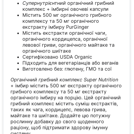
Супернутрієнтний
органічний грибний
комплекс + імбирні овочеві капсули
Містить 500 мг органічного грибного
комплексу та 50 мг органічного
екстракту імбиру PurGinger
Містить екстракти органічної чаги,
органічного кордицепса, органічної
левової гриви, органічного майтаке та
органічного шиїтаке
Сертифіковано USDA Organic
Підходить для вегетаріанців або веганів
Виготовлено без: глютену, ГМО та сої
Органічний грибний комплекс Super Nutrition
+ імбир містить 500 мг екстракту органічного
грибного комплексу та 50 мг екстракту
органічного імбиру на порцію. Цей органічний
грибний комплекс містить суміш екстрактів,
таких як чага, кордицепс, левова грива,
майтаке та шиїтаке. Додайте цю потужну
рослинну добавку до свого щоденного
раціону, щоб підтримати здорову імунну
систему.