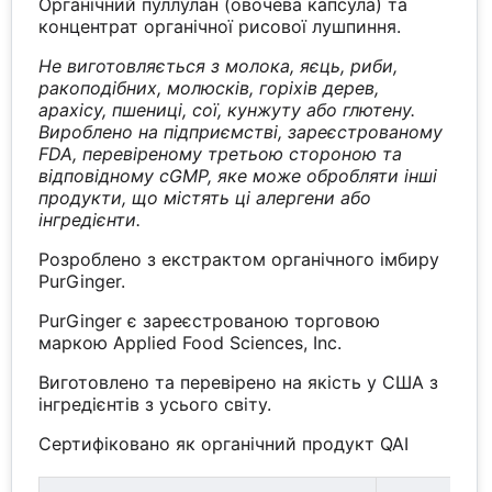
Органічний пуллулан (овочева капсула) та
концентрат органічної рисової лушпиння.
Не виготовляється з молока, яєць, риби,
ракоподібних, молюсків, горіхів дерев,
арахісу, пшениці, сої, кунжуту або глютену.
Вироблено на підприємстві, зареєстрованому
FDA, перевіреному третьою стороною та
відповідному cGMP, яке може обробляти інші
продукти, що містять ці алергени або
інгредієнти.
Розроблено з екстрактом органічного імбиру
PurGinger.
PurGinger є зареєстрованою торговою
маркою Applied Food Sciences, Inc.
Виготовлено та перевірено на якість у США з
інгредієнтів з усього світу.
Сертифіковано як органічний продукт QAI