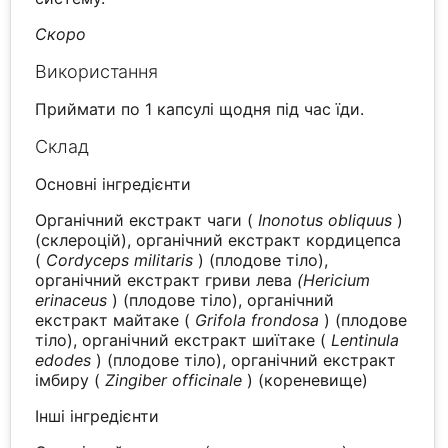
Скоро
Використання
Приймати по 1 капсулі щодня під час їди.
Склад
Основні інгредієнти
Органічний екстракт чаги (
Inonotus obliquus
)
(склероцій), органічний екстракт кордицепса
(
Cordyceps militaris
) (плодове тіло),
органічний екстракт гриви лева
(Hericium
erinaceus
) (плодове тіло), органічний
екстракт майтаке (
Grifola frondosa
) (плодове
тіло), органічний екстракт шиїтаке (
Lentinula
edodes
) (плодове тіло), органічний екстракт
імбиру (
Zingiber officinale
) (кореневище)
Інші інгредієнти