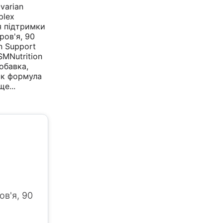
varian
plex
я підтримки
ров'я, 90
n Support
SMNutrition
обавка,
як формула
ще...
ов'я, 90