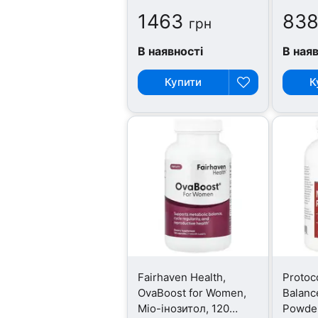
1463
838
грн
В наявності
В ная
Купити
К
Fairhaven Health,
Protoco
OvaBoost for Women,
Balanc
Міо-інозитол, 120
Powder