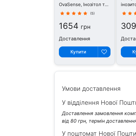
OvaSense, Інозітол та
інозито
фолати, 129 г
(5)
1654
309
грн
Доставлення
Доста
Купити
К
Умови доставлення
У відділення Нової Пошти
Доставлення замовлення компа
від 80 грн, термін доставлення 
У поштомат Нової Пошти 