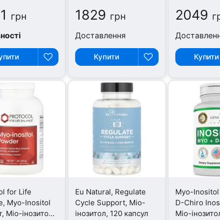
1
1829
2049
грн
грн
г
вності
Доставлення
Доставлен
упити
Купити
Купити
l for Life
Eu Natural, Regulate
Myo-Inosito
e, Myo-Inositol
Cycle Support, Міо-
D-Chiro Inos
, Міо-інозитол,
інозитол, 120 капсул
Міо-інозито