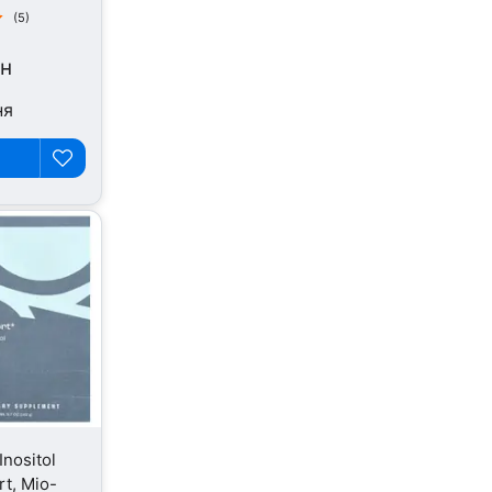
(5)
рн
ня
Inositol
t, Міо-