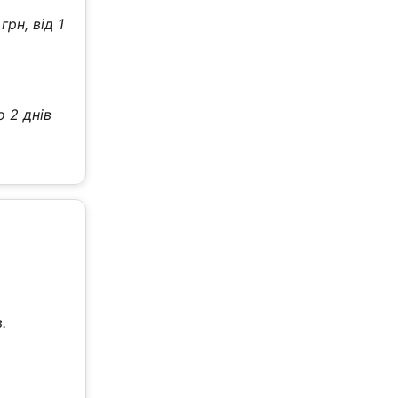
рн, від 1
о 2 днів
.