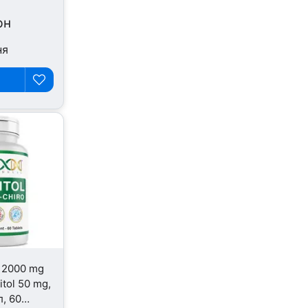
рн
ня
l 2000 mg
itol 50 mg,
л, 60