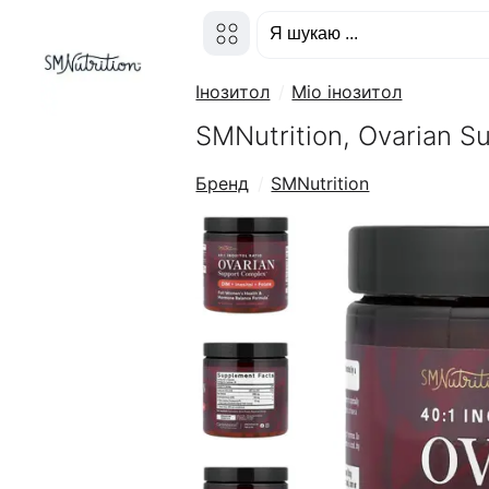
Інозитол
Міо інозитол
SMNutrition, Ovarian S
Бренд
SMNutrition