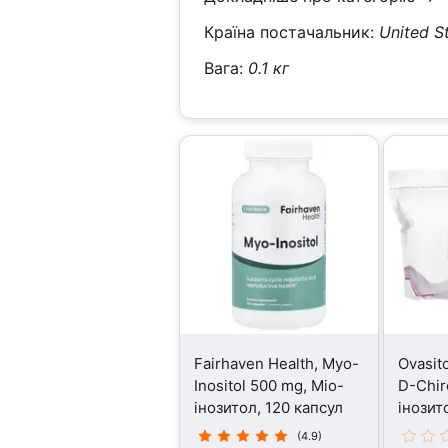
Країна постачальник:
United S
Вага:
0.1 кг
Fairhaven Health, Myo-
Ovasito
Inositol 500 mg, Міо-
D-Chiro
інозитол, 120 капсул
інозит
(4.9)