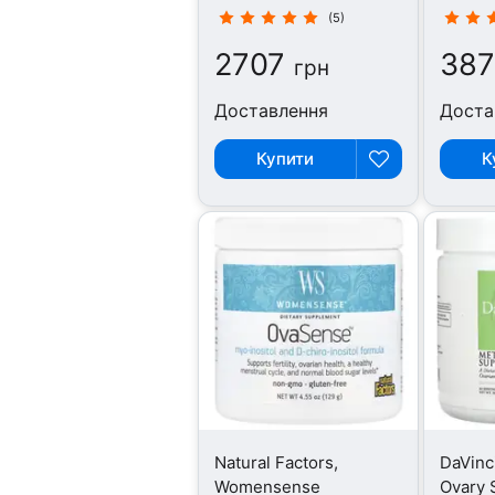
капсул
454 г
(5)
2707
38
грн
Доставлення
Доста
Купити
К
Natural Factors,
DaVinc
Womensense
Ovary 