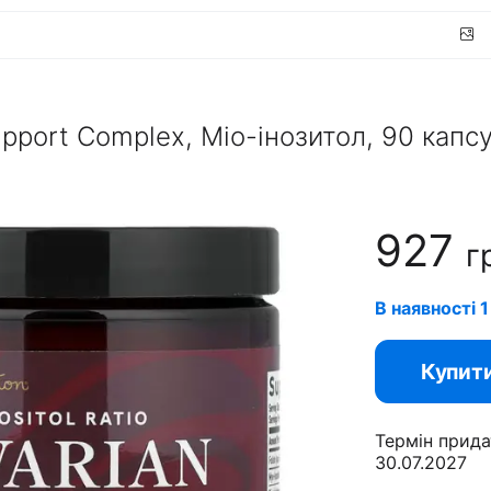
upport Complex, Міо-інозитол, 90 капс
927
г
В наявності 1
Купит
Термін прида
30.07.2027