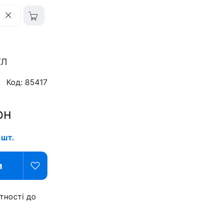
ул
Код: 85417
рн
 шт.
и
тності до