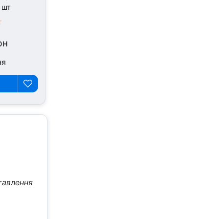
 шт
рн
ня
тавлення