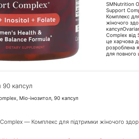
SMNutrition O
Support Com
Комплекс дл
жіночого здо
капсулOvaria
Complex від 
це харчова д
розроблена 
для повного
л 90 капсул
Complex, Міо-інозитол, 90 капсул
t Complex — Комплекс для підтримки жіночого здор