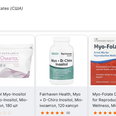
tates (США)
l Myo-Inositol
Fairhaven Health, Myo
Myo-Folate D
-Inositol, Міо-
+ D-Chiro Inositol, Міо-
for Reproduc
ол, 180 шт
інозитол, 120 капсул
Wellness, Мі
інозитол, 30
(5)