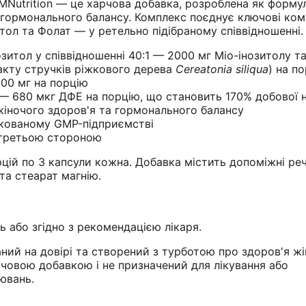
SMNutrition — це харчова добавка, розроблена як форму
 гормонального балансу. Комплекс поєднує ключові ком
итол та Фолат — у ретельно підібраному співвідношенні.
озитол у співвідношенні 40:1 — 2000 мг Міо-інозитолу т
ракту стручків ріжкового дерева
Cereatonia siliqua
) на п
100 мг на порцію
 — 680 мкг ДФЕ на порцію, що становить 170% добової
іночого здоров'я та гормонального балансу
ікованому GMP-підприємстві
 третьою стороною
рцій по 3 капсули кожна. Добавка містить допоміжні ре
та стеарат магнію.
ь або згідно з рекомендацією лікаря.
ний на довірі та створений з турботою про здоров'я жі
рчовою добавкою і не призначений для лікування або
ювань.