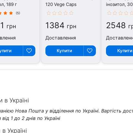
л, 189 г
120 Vege Caps
інозитол, 30
(5)
1
1384
2548
грн
грн
г
влення
Доставлення
Доставлен
упити
Купити
Купити
 в Україні
нією Нова Пошта у відділення по Україні. Вартість дос
від 1 до 2 днів по Україні
в Україні