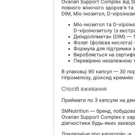
Ovarian Support Complex від 
повного жіночого здоров'я та
DIM, Міо-інозитол, D-хіроіноз
Міо-інозитол та D-хіроін
D-хіроінозитолу (з екст
Диіндолілметан (DIM) — 
Фолат (фолієва кислота)
Формула для підтримки ж
Виробляється на сертиф
Перевірено незалежною
В упаковці 90 капсул — 30 по
гіпромелозу, діоксид кремнію 
Спосіб вживання
Приймати по 3 капсули на ден
SMNutrition — бренд, побудова
Ovarian Support Complex є ха
діагностики будь-яких захвор
Докладніше про категорію →