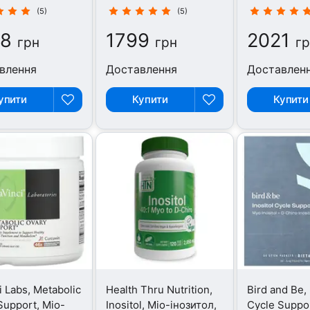
капсул
(5)
(5)
78
1799
2021
грн
грн
г
влення
Доставлення
Доставлен
упити
Купити
Купити
i Labs, Metabolic
Health Thru Nutrition,
Bird and Be, 
Support, Міо-
Inositol, Міо-інозитол,
Cycle Suppor