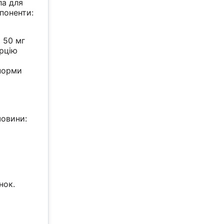
ла для
поненти:
а 50 мг
орцію
 норми
човини:
нок.