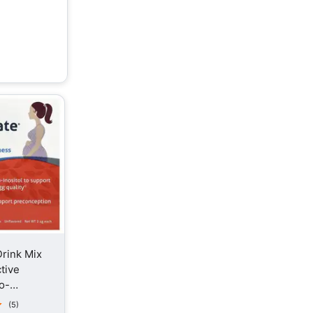
rink Mix
tive
о-
 шт
(5)