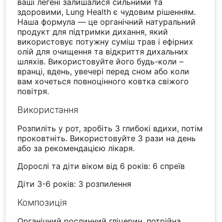
ваші легені залишалися сильними та
здоровими, Lung Health є чудовим рішенням.
Наша формула — це органічний натуральний
продукт для підтримки дихання, який
використовує потужну суміш трав і ефірних
олій для очищення та відкриття дихальних
шляхів. Використовуйте його будь-коли –
вранці, вдень, увечері перед сном або коли
вам хочеться повноцінного ковтка свіжого
повітря.
Використання
Розпиліть у рот, зробіть 3 глибокі вдихи, потім
проковтніть. Використовуйте 3 рази на день
або за рекомендацією лікаря.
Дорослі та діти віком від 6 років: 6 спреїв
Діти 3-6 років: 3 розпилення
Композиція
Органічний рослинний гліцерин, потрійна