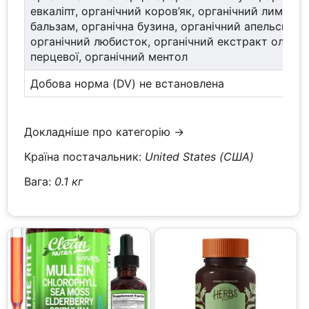
евкаліпт, органічний коров’як, органічний лимонн
бальзам, органічна бузина, органічний апельсин,
органічний любисток, органічний екстракт олії м’
перцевої, органічний ментол
Добова норма (DV) не встановлена
Докладніше про категорію →
Країна постачальник:
United States (США)
Вага:
0.1 кг