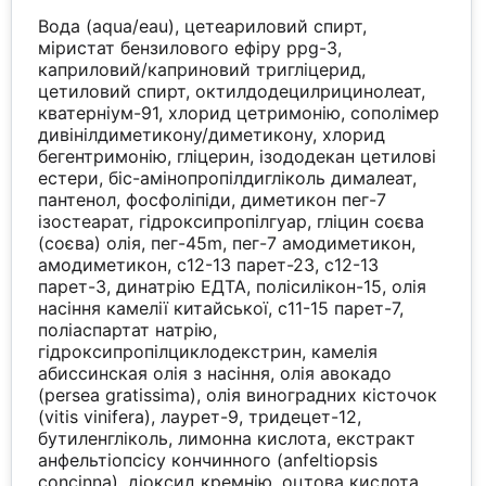
Вода (aqua/eau), цетеариловий спирт,
міристат бензилового ефіру ppg-3,
каприловий/каприновий тригліцерид,
цетиловий спирт, октилдодецилрицинолеат,
кватерніум-91, хлорид цетримонію, сополімер
дивінілдиметикону/диметикону, хлорид
бегентримонію, гліцерин, ізододекан цетилові
естери, біс-амінопропілдигліколь дималеат,
пантенол, фосфоліпіди, диметикон пег-7
ізостеарат, гідроксипропілгуар, гліцин соєва
(соєва) олія, пег-45m, пег-7 амодиметикон,
амодиметикон, c12-13 парет-23, c12-13
парет-3, динатрію ЕДТА, полісилікон-15, олія
насіння камелії китайської, c11-15 парет-7,
поліаспартат натрію,
гідроксипропілциклодекстрин, камелія
абиссинская олія з насіння, олія авокадо
(persea gratissima), олія виноградних кісточок
(vitis vinifera), лаурет-9, тридецет-12,
бутиленгліколь, лимонна кислота, екстракт
анфельтіопсісу кончинного (anfeltiopsis
concinna), діоксид кремнію, оцтова кислота,