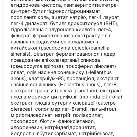
етидронова кислота, пентаеритритилтетра-
ди-трет-бутилгідроксигідроцинамат,
пропіленгліколь, ацетат натрію, пег-4 лаурат,
пег-4 дилаурат, бутилгідрокситолуол (BHT),
гідролізована гіалуронова кислота, пег-4,
фільтрат ферментованого екстракту олії
насіння псевдозими епікола/камелії
китайської (pseudozyma epicola/camellia
sinensis), фільтрат ферментованої олії ядер
псевдозими епікола/арганьї спиноза
(pseudozyma spinosa), токоферил лінолеат/
олеат, олія насіння соняшнику (Helianthus
annus), кватерніум-95, пропандіол, екстракт
насіння соняшнику (Helianthus annus), пег-8,
екстракт гранату (punica granatum), екстракт
плодів моринди цитрифолії (morinda citrifolia),
екстракт плодів еутерпи олерацеї (euterpe
oleracea), сополімер пег-8/smdi, пальмітоїл
міристилсеринат, натрій, поліакрилат,
токоферол, біотин, феноксіетанол,
хлорфенезин, натрійдегідроацетат,
йодпропінілбутилкарбамат, натрійбензоат,