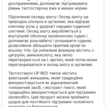
дослідженнями, допомагає підтримувати
рівень тестостерону вже в межах норми.
Підсилення оксиду азоту: Оксид азоту-це
природна сполука в організмі, яка відіграє
ключову роль у здоров'ї серцево-судинної
системи. Оксид азоту виробляється у
внутрішній оболонці кровоносних судин і
допомагає розслабити і розширити судини,
дозволяючи збільшити приплив крові по
всьому тілу. Ця унікальна формула містить L-
цитрулін, амінокислоту, яка легко
перетворюється на L-аргінін, який потім може
перетворюватися в оксид азоту в організмі.
Тестостерон UP RED також містить
азіатський женьшень, який традиційно
використовується як відновлюючий
тонізуючий засіб, і екстракт гінкго, який
традиційно використовується для підтримки
кровообігу. Цей продукт можна приймати
щодня для постійного підтримки чоловічого
здоров'я та благополуччя.