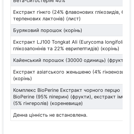
Бета-ситостеріні 40%
Екстракт гінкго (24% флавонових глікозидів, 6%
терпенових лактонів) (лист)
Буряковий порошок (корінь)
Екстракт LJ100 Tongkat Ali (Eurycoma longifolia) (
глікозапонінів та 22% еврипептидів) (корінь)
Кайенський порошок (30000 одиниць) (фрукти)
Екстракт азіатського женьшеню (4% гінзенозидів)
(корінь)
Комплекс BioPerine Екстракт чорного перцю
BioPerine (95% піперин) (фрукти), екстракт імбиру
(5% гінгеролів) (кореневище)
Денна цінність не встановлена.