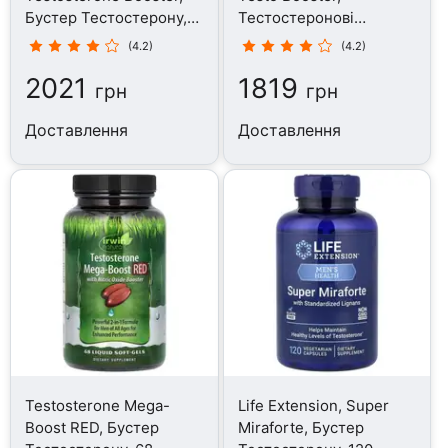
Бустер Тестостерону,
Тестостеронові
120 капсул
бустери, 60 капсул
(4.2)
(4.2)
2021
1819
грн
грн
Доставлення
Доставлення
Testosterone Mega-
Life Extension, Super
Boost RED, Бустер
Miraforte, Бустер