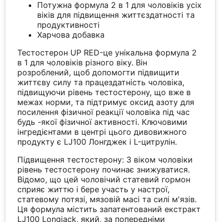
Потужна формула 2 в 1 для чоловіків усіх
віків для підвищення життєздатності та
продуктивності
Харчова добавка
Тестостерон UP RED-це унікальна формула 2
в 1 для чоловіків різного віку. Він
розроблений, щоб допомогти підвищити
життєву силу та працездатність чоловіка,
підвищуючи рівень тестостерону, що вже в
межах норми, та підтримує оксид азоту для
посилення фізичної реакції чоловіка під час
будь -якої фізичної активності. Ключовими
інгредієнтами в центрі цього дивовижного
продукту є LJ100 Лонгджек і L-цитрулін.
Підвищення тестостерону: З віком чоловіки
рівень тестостерону починає знижуватися.
Відомо, що цей чоловічий статевий гормон
сприяє життю і бере участь у настрої,
статевому потязі, мязовій масі та силі м'язів.
Ця формула містить запатентований екстракт
LJ100 Longjack, який, за попередніми