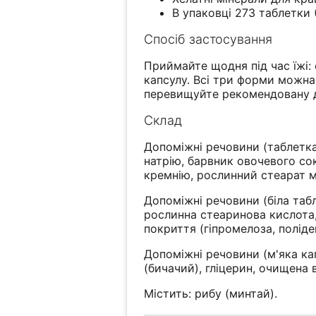
В упаковці 273 таблетки 
Спосіб застосування
Приймайте щодня під час їжі: 
капсулу. Всі три форми можна
перевищуйте рекомендовану д
Склад
Допоміжні речовини (таблетка
натрію, барвник овочевого со
кремнію, рослинний стеарат м
Допоміжні речовини (біла таб
рослинна стеаринова кислота,
покриття (гіпромелоза, полід
Допоміжні речовини (м'яка ка
(бичачий), гліцерин, очищена 
Містить: рибу (минтай).