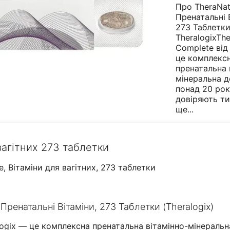
Про TheraNat
Пренатальні 
273 Таблетк
TheralogixThe
Complete від 
це комплекс
пренатальна 
мінеральна д
понад 20 рок
довіряють ти
ще...
вагітних 273 таблетки
e, Вітаміни для вагітних, 273 таблетки
Пренатальні Вітаміни, 273 Таблетки (Theralogix)
alogix — це комплексна пренатальна вітамінно-мінеральн