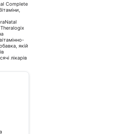
al Complete
Вітаміни,
и
raNatal
Theralogix
на
вітамінно-
обавка, якій
ів
сячі лікарів
а