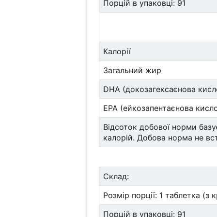
Порцій в упаковці: 91
Калорії
Загальний жир
DHA (докозагексаєнова кисл
EPA (ейкозапентаєнова кисл
Відсоток добової норми базує
калорій. Добова норма не вс
Склад:
Розмір порції: 1 таблетка (з 
Порцій в упаковці: 91