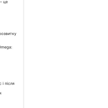
— це
розвитку
Omega:
 і після
и