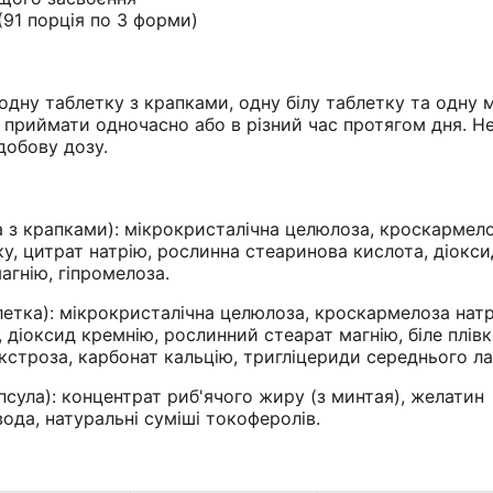
(91 порція по 3 форми)
одну таблетку з крапками, одну білу таблетку та одну 
 приймати одночасно або в різний час протягом дня. Н
обову дозу.
 з крапками): мікрокристалічна целюлоза, кроскармел
ку, цитрат натрію, рослинна стеаринова кислота, діокс
агнію, гіпромелоза.
летка): мікрокристалічна целюлоза, кроскармелоза натр
 діоксид кремнію, рослинний стеарат магнію, біле плів
екстроза, карбонат кальцію, тригліцериди середнього ла
псула): концентрат риб'ячого жиру (з минтая), желатин
вода, натуральні суміші токоферолів.