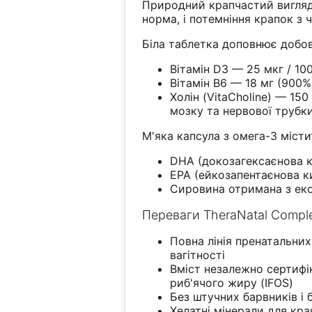
Природний крапчастий вигляд
норма, і потемніння крапок з
Біла таблетка доповнює добо
Вітамін D3 — 25 мкг / 10
Вітамін B6 — 18 мг (900%
Холін (VitaCholine) — 1
мозку та нервової трубк
М'яка капсула з омега-3 міст
DHA (докозагексаєнова 
EPA (ейкозапентаєнова к
Сировина отримана з еко
Переваги TheraNatal Compl
Повна лінія пренатальних 
вагітності
Вміст незалежно сертифі
риб'ячого жиру (IFOS)
Без штучних барвників і 
Хелатні мінерали для кр