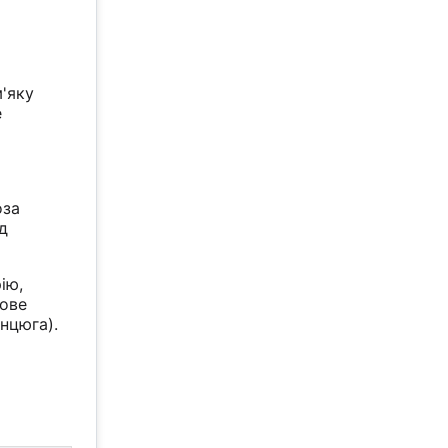
м'яку
е
оза
ид
ію,
кове
нцюга).