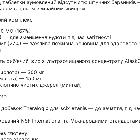
 таблетки зумовлений відсутністю штучних барвників 
 часом є цілком звичайним явищем.
вий комплекс:
00 МО (167%)
) — для зменшення нудоти під час вагітності
50 мг (27%) — важлива поживна речовина для здорового 
и
ить риб'ячий жир з ультраочищеного концентрату Alask
кислота) — 300 мг
ислота) — 150 мг
логічно чистих джерел (минтай)
ete
добавок Theralogix для всіх етапів — до зачаття, під час
кований NSF International та Міжнародними стандартам
без глютену
ащого засвоєння