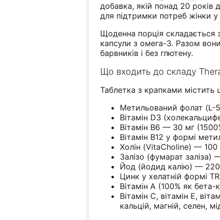
добавка, якій понад 20 років 
для підтримки потреб жінки у 
Щоденна порція складається з
капсули з омега-3. Разом во
барвників і без глютену.
Що входить до складу Ther
Таблетка з крапками містить 
Метильований фолат (L-5
Вітамін D3 (холекальциф
Вітамін B6 — 30 мг (1500
Вітамін B12 у формі мет
Холін (VitaCholine) — 100
Залізо (фумарат заліза) 
Йод (йодид калію) — 220
Цинк у хелатній формі T
Вітамін А (100% як бета-
Вітамін С, вітамін Е, віта
кальцій, магній, селен, м