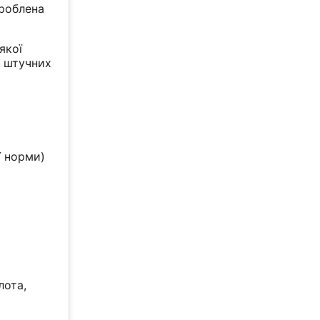
зроблена
якої
з штучних
ї норми)
лота,