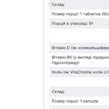
Склад:
Розмір порції: 1 таблетка (біл
Порцій в упаковці: 91
Вітамін D (як холекальцифер
Вітамін В6 (у вигляді піридо
гідрохлориду)
Холін (як VitaCholine холін L(
Склад:
Розмір порції: 1 капсула