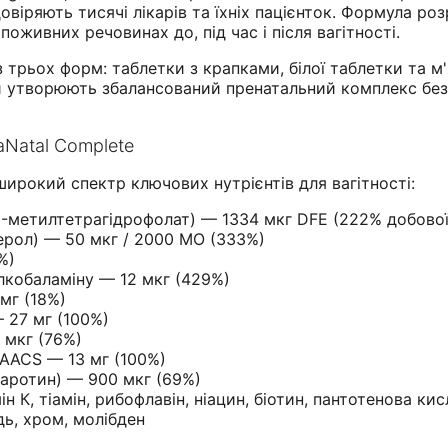
довіряють тисячі лікарів та їхніх пацієнток. Формула ро
поживних речовинах до, під час і після вагітності.
 трьох форм: таблетки з крапками, білої таблетки та м'
ни утворюють збалансований пренатальний комплекс бе
aNatal Complete
широкий спектр ключових нутрієнтів для вагітності:
-метилтетрагідрофолат) — 1334 мкг DFE (222% добово
ерол) — 50 мкг / 2000 МО (333%)
%)
илкобаламіну — 12 мкг (429%)
 мг (18%)
— 27 мг (100%)
 мкг (76%)
RAACS — 13 мг (100%)
каротин) — 900 мкг (69%)
мін К, тіамін, рибофлавін, ніацин, біотин, пантотенова кис
ідь, хром, молібден