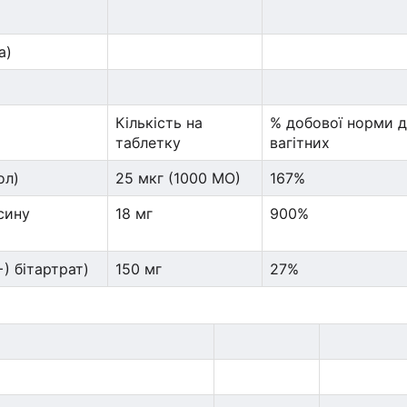
а)
Кількість на
% добової норми 
таблетку
вагітних
ол)
25 мкг (1000 МО)
167%
ксину
18 мг
900%
+) бітартрат)
150 мг
27%