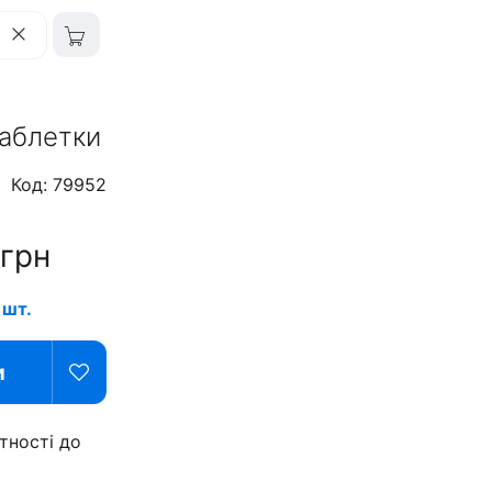
таблетки
Код: 79952
грн
 шт.
и
тності до