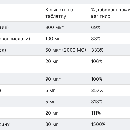
Кількість на
% добової норми
таблетку
вагітних
тин)
900 мкг
69%
ової кислоти)
100 мг
83%
ол)
50 мкг (2000 МО)
333%
20 мг
106%
90 мкг
100%
)
5 мг
357%
5 мг
313%
20 мг
111%
ксину
30 мг
1500%