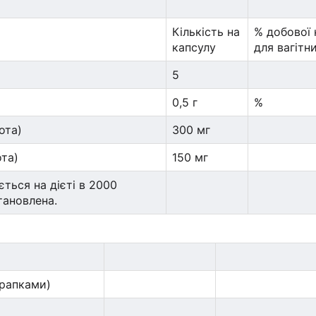
Кількість на
% добової
капсулу
для вагітн
5
0,5 г
%
ота)
300 мг
ота)
150 мг
ться на дієті в 2000
тановлена.
крапками)