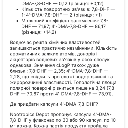
DMA-7,8-DHF — 0,12 (різниця: +0,12)
Кількість поворотних зв'язків: 7,8-DHF —
1; 4'-DMA-7,8-DHF — 2 (різниця: +1)
Молярний коефіцієнт заломлення: 7,8-
DHF — 71,97; 4'-DMA-7,8-DHF — 86,17
(різниця: +14,2)
Водночас решта хімічних властивостей
залишаються практично незмінними. Кількість
ароматичних важких атомів, донорів і
акцепторів водневих зв'язків у обох сполук
однакова. Значення cLogP також дуже
близькі: 7,8-DHF — 2,35; 4'-DMA-7,8-DHF —
2,28, що свідчить про схожі водорозчинні та
жиророзчинні властивості. Топологічна площа
полярної поверхні різниться лише на 3,24 (7,8-
DHF — 70,67 проти 4'-DMA-7,8-DHF — 73,91).
Де придбати капсули 4'-DMA-7,8-DHF?
Nootropics Depot пропонує капсули 4'-DMA-
7,8-DHF у флаконах по 30 або 90 капсул, по 10
мг кожна. Кожна партія продукту пройшла