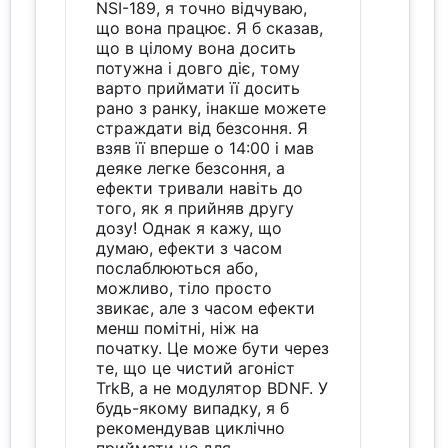
NSI-189, я точно відчуваю,
що вона працює. Я б сказав,
що в цілому вона досить
потужна і довго діє, тому
варто приймати її досить
рано з ранку, інакше можете
страждати від безсоння. Я
взяв її вперше о 14:00 і мав
деяке легке безсоння, а
ефекти тривали навіть до
того, як я прийняв другу
дозу! Однак я кажу, що
думаю, ефекти з часом
послаблюються або,
можливо, тіло просто
звикає, але з часом ефекти
менш помітні, ніж на
початку. Це може бути через
те, що це чистий агоніст
TrkB, а не модулятор BDNF. У
будь-якому випадку, я б
рекомендував циклічно
приймати це для