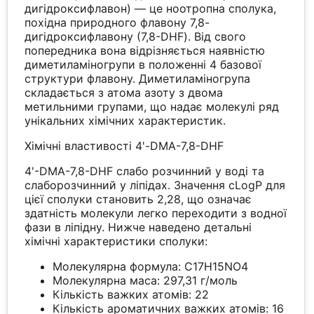
дигідроксифлавон) — це ноотропна сполука,
похідна природного флавону 7,8-
дигідроксифлавону (7,8-DHF). Від свого
попередника вона відрізняється наявністю
диметиламіногрупи в положенні 4 базової
структури флавону. Диметиламіногрупа
складається з атома азоту з двома
метильними групами, що надає молекулі ряд
унікальних хімічних характеристик.
Хімічні властивості 4'-DMA-7,8-DHF
4'-DMA-7,8-DHF слабо розчинний у воді та
слаборозчинний у ліпідах. Значення cLogP для
цієї сполуки становить 2,28, що означає
здатність молекули легко переходити з водної
фази в ліпідну. Нижче наведено детальні
хімічні характеристики сполуки:
Молекулярна формула: C17H15NO4
Молекулярна маса: 297,31 г/моль
Кількість важких атомів: 22
Кількість ароматичних важких атомів: 16