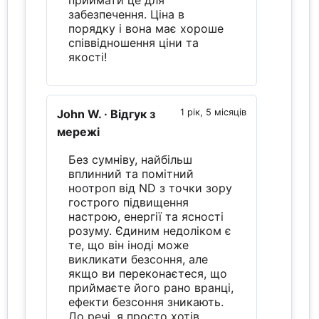
забезпечення. Ціна в
порядку і вона має хороше
співвідношення ціни та
якості!
John W.
· Відгук з
1 рік, 5 місяців
мережі
Без сумніву, найбільш
вплинний та помітний
ноотроп від ND з точки зору
гострого підвищення
настрою, енергії та ясності
розуму. Єдиним недоліком є
те, що він іноді може
викликати безсоння, але
якщо ви переконаєтеся, що
приймаєте його рано вранці,
ефекти безсоння зникають.
До речі, я просто хотів