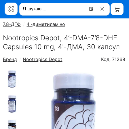
7,8-ДГФ
4'-диметиламіно
Nootropics Depot, 4’-DMA-7’8-DHF
Capsules 10 mg, 4'-ДМА, 30 капсул
Бренд
Nootropics Depot
Код: 71268