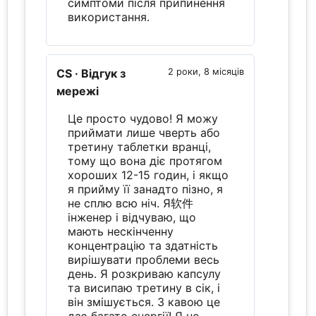
симптоми після припинення
використання.
CS
· Відгук з
2 роки, 8 місяців
мережі
Це просто чудово! Я можу
приймати лише чверть або
третину таблетки вранці,
тому що вона діє протягом
хороших 12-15 годин, і якщо
я прийму її занадто пізно, я
не сплю всю ніч. Я软件
інженер і відчуваю, що
мають нескінченну
концентрацію та здатність
вирішувати проблеми весь
день. Я розкриваю капсулу
та висипаю третину в сік, і
він змішується. З кавою це
дає багато енергії! Я не