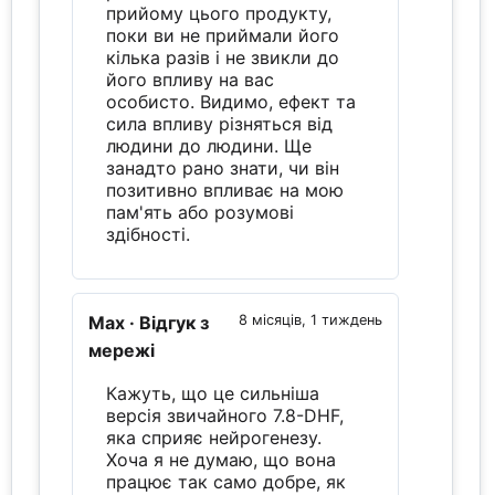
прийому цього продукту,
поки ви не приймали його
кілька разів і не звикли до
його впливу на вас
особисто. Видимо, ефект та
сила впливу різняться від
людини до людини. Ще
занадто рано знати, чи він
позитивно впливає на мою
пам'ять або розумові
здібності.
Max
· Відгук з
8 місяців, 1 тиждень
мережі
Кажуть, що це сильніша
версія звичайного 7.8-DHF,
яка сприяє нейрогенезу.
Хоча я не думаю, що вона
працює так само добре, як