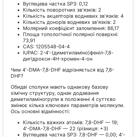
Вуглецева частка SP3: 0,12
Кількість поворотних зв'язків: 2
Кількість акцепторів водневих зв'язків: 4
Кількість донорів водневих зв'язків: 2
Молярний коефіцієнт заломлення: 86,17
Площа топологічної полярної поверхні:
73,91
CAS: 1205548-04-4
IUPAC: 2-4'-(диметиламіно)феніл-7,8-
дигідрокси-4H-хромен-4-он
Чим 4'-DMA-7,8-DHF відрізняється від 7,8-
DHF?
Обидві сполуки мають однакову базову
хімічну структуру, однак додавання
диметиламіногрупи в положенні 4 суттєво
змінює кілька ключових параметрів молекули.
Ось основні відмінності:
Кількість важких атомів: 7,8-DHF — 19;
4'-DMA-7,8-DHF — 22 (різниця: +3)
Вуглецева частка SP3: 7,8-DHF — 0,00; 4'-