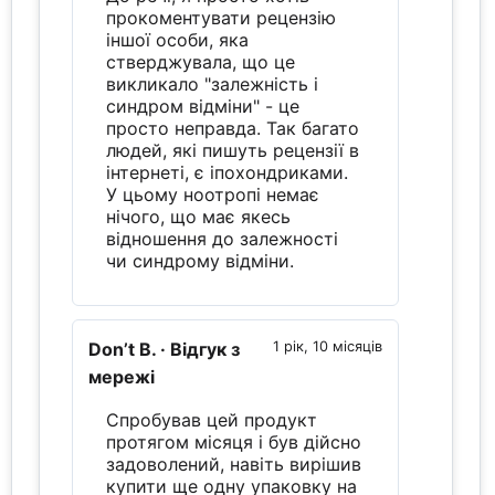
прокоментувати рецензію
іншої особи, яка
стверджувала, що це
викликало "залежність і
синдром відміни" - це
просто неправда. Так багато
людей, які пишуть рецензії в
інтернеті, є іпохондриками.
У цьому ноотропі немає
нічого, що має якесь
відношення до залежності
чи синдрому відміни.
Don’t B.
· Відгук з
1 рік, 10 місяців
мережі
Спробував цей продукт
протягом місяця і був дійсно
задоволений, навіть вирішив
купити ще одну упаковку на