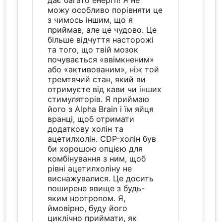
можу особливо порівняти це
з чимось іншим, що я
приймав, але це чудово. Це
більше відчуття насторожі
та того, що твій мозок
почувається «ввімкненим»
або «активованим», ніж той
тремтячий стан, який ви
отримуєте від кави чи інших
стимуляторів. Я приймаю
його з Alpha Brain і їм яйця
вранці, щоб отримати
додаткову холін та
ацетилхолін. CDP-холін був
би хорошою опцією для
комбінування з ним, щоб
рівні ацетилхоліну не
виснажувалися. Це досить
поширене явище з будь-
яким ноотропом. Я,
ймовірно, буду його
циклічно приймати, як