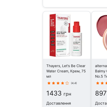
Thayers, Let's Be Clear
alterna
Water Cream, Крем, 75
Balmy
мл
No.5 T
Крем, 
(4.4)
1433
897
грн
Доставлення
Доста