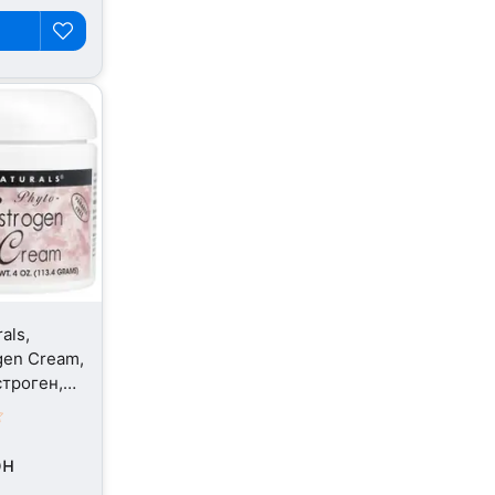
als,
gen Cream,
троген,
рн