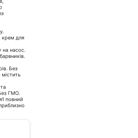
в,
о
ез
у.
 крем для
 на насос.
барвників.
ів. Без
е містить
 та
Без ГМО.
я1 повний
 приблизно