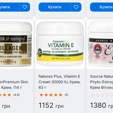
упити
Купити
Купити
,
Natures Plus, Vitamin E
Source Natur
enPremium Skin
Cream 30000 IU, Крем,
Phyto-Estro
 Крем, 114 г
63 г
Крем Фітоес
113.4 г
(4.9)
(5)
1152
1380
грн
грн
г