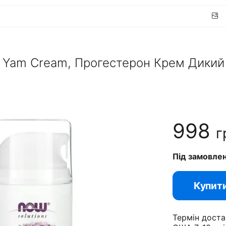
d Yam Cream, Прогестерон Крем Дикий
998
г
Під замовле
Купит
Термін доста