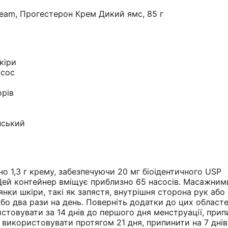
ream, Прогестерон Крем Дикий ямс, 85 г
кіри
асос
орів
нський
о 1,3 г крему, забезпечуючи 20 мг біоідентичного USP
 Цей контейнер вміщує приблизно 65 насосів. Масажни
лянки шкіри, такі як запястя, внутрішня сторона рук або 
або два рази на день. Поверніть додатки до цих областе
стовувати за 14 днів до першого дня менструації, прип
, використовувати протягом 21 дня, припинити на 7 днів