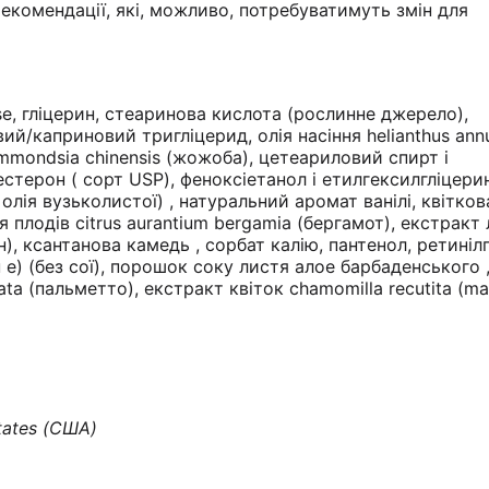
рекомендації, які, можливо, потребуватимуть змін для
se, гліцерин, стеаринова кислота (рослинне джерело),
ий/каприновий тригліцерид, олія насіння helianthus ann
immondsia chinensis (жожоба), цетеариловий спирт і
стерон ( сорт USP), феноксіетанол і етилгексилгліцери
лія вузьколистої) , натуральний аромат ванілі, квітков
ія плодів citrus aurantium bergamia (бергамот), екстракт
ин), ксантанова камедь , сорбат калію, пантенол, ретині
н e) (без сої), порошок соку листя алое барбаденського 
ata (пальметто), екстракт квіток chamomilla recutita (mat
tates (США)