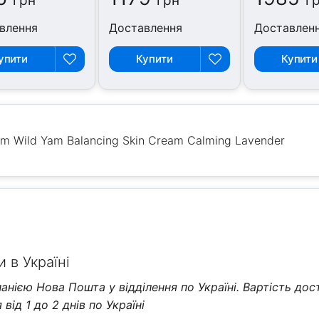
грн
грн
г
влення
Доставлення
Доставлен
упити
Купити
Купити
rom Wild Yam Balancing Skin Cream Calming Lavender
 в Україні
нією Нова Пошта у відділення по Україні. Вартість дос
від 1 до 2 днів по Україні