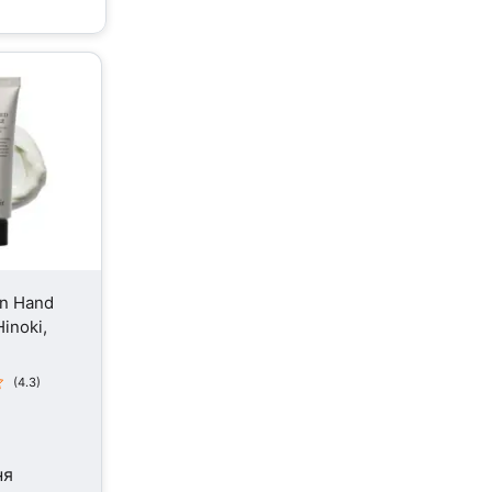
an Hand
inoki,
(4.3)
ня