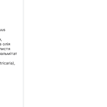
uus
н,
а олія
 листя
лпальмітат
,
ricaria),