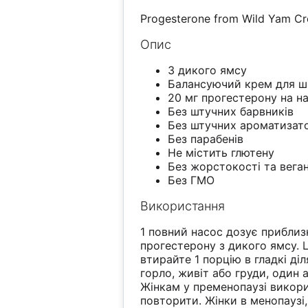
Progesterone from Wild Yam C
Опис
З дикого ямсу
Балансуючий крем для ш
20 мг прогестерону на н
Без штучних барвників
Без штучних ароматизат
Без парабенів
Не містить глютену
Без жорстокості та вега
Без ГМО
Використання
1 повний насос дозує приблизн
прогестерону з дикого ямсу.
втирайте 1 порцію в гладкі ді
горло, живіт або груди, один 
Жінкам у пременопаузі викори
повторити. Жінки в менопаузі