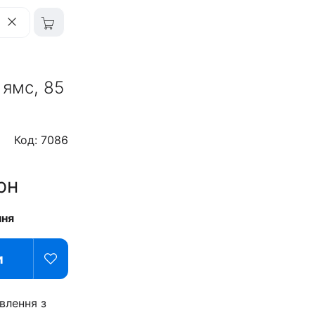
 ямс, 85
Код: 7086
рн
ння
и
влення з