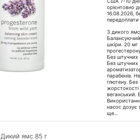
США 7-10 дні
орієнтовно д
16.08.2026, б
передоплати
З дикого ямс
Балансуючий
шкіри. 20 мг
прогестерону
Без штучних 
Без штучних
ароматизатор
парабенів. Н
глютену. Без
жорстокості
веганський. 
Використанн
насос дозує
ще...
Дикий ямс 85 г