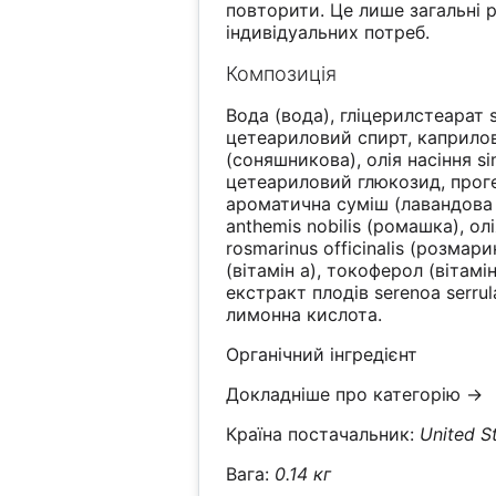
повторити. Це лише загальні 
індивідуальних потреб.
Композиція
Вода (вода), гліцерилстеарат 
цетеариловий спирт, каприлов
(соняшникова), олія насіння s
цетеариловий глюкозид, проге
ароматична суміш (лавандова о
anthemis nobilis (ромашка), ол
rosmarinus officinalis (розмар
(вітамін a), токоферол (вітамі
екстракт плодів serenoa serrul
лимонна кислота.
Органічний інгредієнт
Докладніше про категорію →
Країна постачальник:
United S
Вага:
0.14 кг