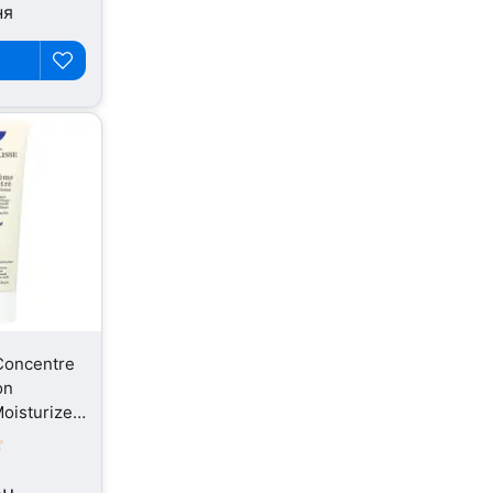
ня
Concentre
on
oisturizer,