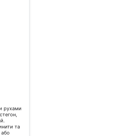
ми рухами
стегон,
й.
инити та
 або