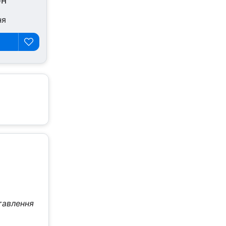
рн
ня
тавлення