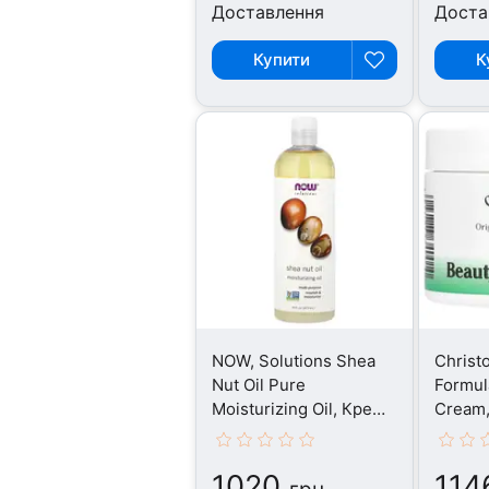
Доставлення
Доста
Купити
К
NOW, Solutions Shea
Christo
Nut Oil Pure
Formul
Moisturizing Oil, Крем,
Cream,
473 мл
1020
114