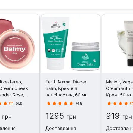
tivestereo,
Earth Mama, Diaper
Melixir, Veg
 Cream Cheek
Balm, Крем від
Cream with H
ender Rose,
попрілостей, 60 мл
Крем, 50 мл
2.5 г
(4.1)
(4.8)
1295
919
грн
грн
грн
влення
Доставлення
Доставлен