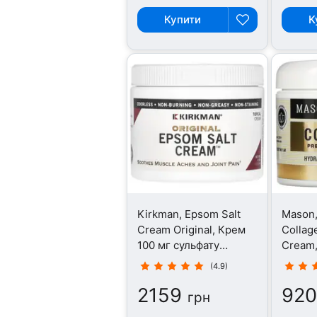
Купити
К
Kirkman, Epsom Salt
Mason
Cream Original, Крем
Collag
100 мг сульфату
Cream,
магнію, 113 г
(4.9)
2159
920
грн