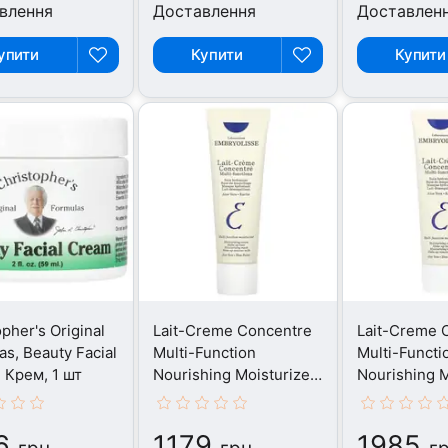
влення
Доставлення
Доставлен
упити
Купити
Купити
pher's Original
Lait-Creme Concentre
Lait-Creme 
as, Beauty Facial
Multi-Function
Multi-Functi
 Крем, 1 шт
Nourishing Moisturizer,
Nourishing M
Крем, 30 мл
Крем, 75 мл
6
1179
1985