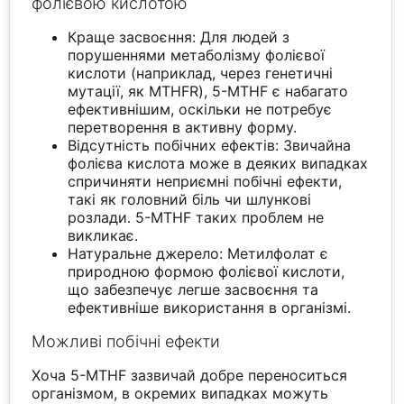
фолієвою кислотою
Краще засвоєння: Для людей з
порушеннями метаболізму фолієвої
кислоти (наприклад, через генетичні
мутації, як MTHFR), 5-MTHF є набагато
ефективнішим, оскільки не потребує
перетворення в активну форму.
Відсутність побічних ефектів: Звичайна
фолієва кислота може в деяких випадках
спричиняти неприємні побічні ефекти,
такі як головний біль чи шлункові
розлади. 5-MTHF таких проблем не
викликає.
Натуральне джерело: Метилфолат є
природною формою фолієвої кислоти,
що забезпечує легше засвоєння та
ефективніше використання в організмі.
Можливі побічні ефекти
Хоча 5-MTHF зазвичай добре переноситься
організмом, в окремих випадках можуть