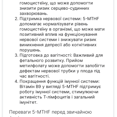
гомоцистеїну, що може допомогти
знизити ризик серцево-судинних
захворювань.
Підтримка нервової системи: 5-MTHF
допомагає нормалізувати рівень
гомоцистеїну в організмі, що може мати
позитивний вплив на функціонування
нервової системи і знижувати ризик
виникнення депресії або когнітивних
порушень.
Підготовка до вагітності: Важливий для
фетального розвитку. Прийом
метилфолату може допомогти запобігти
дефектам нервової трубки у плода під
час вагітності.
Покращення функцій імунної системи:
Вітамін B9 у вигляді 5-MTHF підтримує
роботу імунної системи, стимулюючи
активність Т-лімфоцитів і загальний
імунітет.
Переваги 5-MTHF перед звичайною