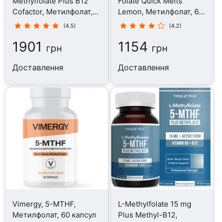
Methylfolate Plus B12
Folate Quick Melts
Cofactor, Метилфолат,
Lemon, Метилфолат, 60
29 мл
таблеток
(4.5)
(4.2)
1901
1154
грн
грн
Доставлення
Доставлення
Vimergy, 5-MTHF,
L-Methylfolate 15 mg
Метилфолат, 60 капсул
Plus Methyl-B12,