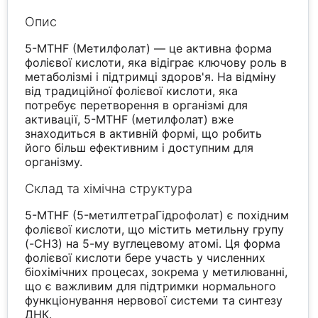
Опис
5-MTHF (Метилфолат) — це активна форма
фолієвої кислоти, яка відіграє ключову роль в
метаболізмі і підтримці здоров'я. На відміну
від традиційної фолієвої кислоти, яка
потребує перетворення в організмі для
активації, 5-MTHF (метилфолат) вже
знаходиться в активній формі, що робить
його більш ефективним і доступним для
організму.
Склад та хімічна структура
5-MTHF (5-метилтетраГідрофолат) є похідним
фолієвої кислоти, що містить метильну групу
(-CH3) на 5-му вуглецевому атомі. Ця форма
фолієвої кислоти бере участь у численних
біохімічних процесах, зокрема у метилюванні,
що є важливим для підтримки нормального
функціонування нервової системи та синтезу
ДНК.