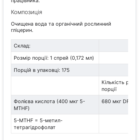
працівника.
Композиція
Очищена вода та органічний рослинний
гліцерин.
Склад:
Розмір порції: 1 спрей (0,172 мл)
Порцій в упаковці: 175
Кількість речо
порції
Фолієва кислота (400 мкг 5-
680 мкг DFE
MTHF)
5-MTHF = 5-метил-
тетрагідрофолат