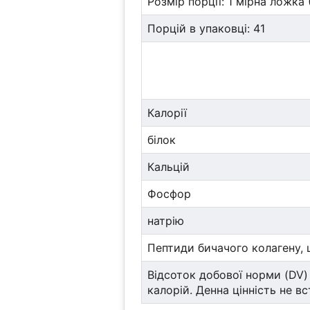
Розмір порції: 1 мірна ложка (
Порцій в упаковці: 41
Калорії
білок
Кальцій
Фосфор
натрію
Пептиди бичачого колагену
Відсоток добової норми (DV) 
калорій. Денна цінність не в