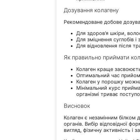
Дозування колагену
Рекомендоване добове дозуван
Для здоров’я шкіри, волос
Для зміцнення суглобів і з
Для відновлення після тр
Як правильно приймати кол
Колаген краще засвоюєтьс
Оптимальний час прийом
Колаген у порошку можна 
Мінімальний курс прийман
організмі триває поступо
Висновок
Колаген є незамінним білком д
органів. Вибір відповідної ф
вигляд, фізичну активність і з