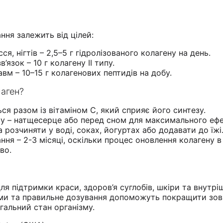
ня залежить від цілей:
ся, нігтів – 2,5–5 г гідролізованого колагену на день.
в’язок – 10 г колагену II типу.
авм – 10–15 г колагенових пептидів на добу.
аген?
я разом із вітаміном С, який сприяє його синтезу.
у – натщесерце або перед сном для максимального ефе
розчиняти у воді, соках, йогуртах або додавати до їжі
ня – 2-3 місяці, оскільки процес оновлення колагену в
во.
ля підтримки краси, здоров’я суглобів, шкіри та внутрі
орми та правильне дозування допоможуть покращити зов
агальний стан організму.