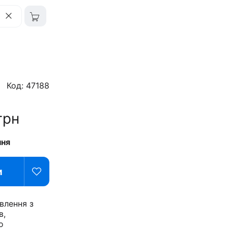
Код: 47188
грн
ння
и
влення з
в,
о