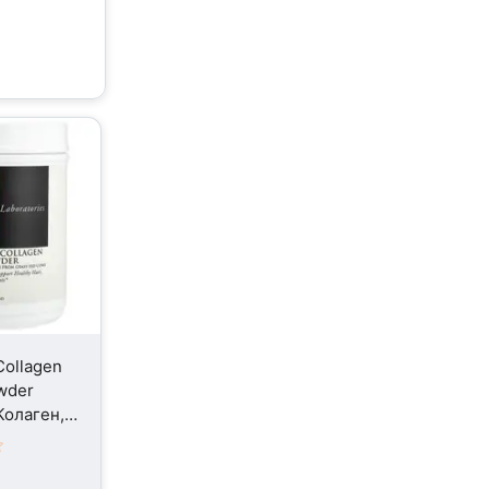
Collagen
wder
Колаген,