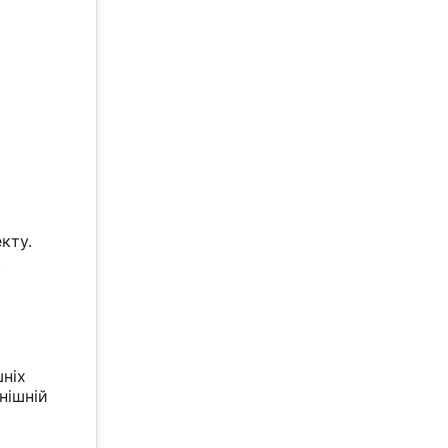
кту.
.
шніх
нішній