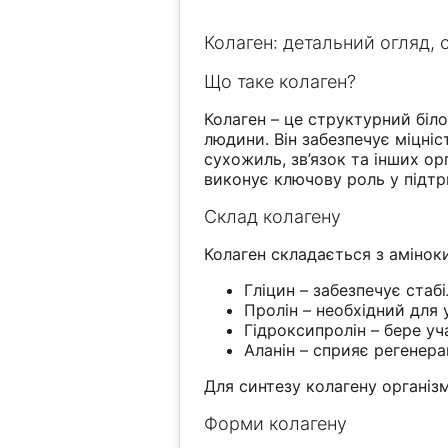
Колаген: детальний огляд,
Що таке колаген?
Колаген – це структурний біл
людини. Він забезпечує міцніст
сухожиль, зв’язок та інших орг
виконує ключову роль у підтр
Склад колагену
Колаген складається з амінок
Гліцин – забезпечує стаб
Пролін – необхідний для 
Гідроксипролін – бере у
Аланін – сприяє регенера
Для синтезу колагену організму
Форми колагену