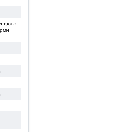
добової
орми
%
%
%