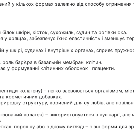
ений у кількох формах залежно від способу отримання 
 білок шкіри, кісток, сухожиль, судин та рогівки ока.
ься у хрящах, забезпечує їхню еластичність і зменшує те
ній у шкірі, судинах і внутрішніх органах, сприяє пружно
є роль бар’єра в базальній мембрані клітин.
ає у формуванні клітинних оболонок і плаценти.
пептиди колагену) – легко засвоюється організмом, міс
та косметичних добавках.
риродну структуру, корисний для суглобів, але повільн
ізований колаген) – використовується в кулінарії, але
.
етках, порошку або рідкому вигляді – різні форми для з