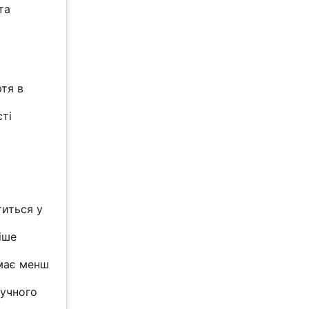
та
ртя в
сті
титься у
іше
 має менш
ручного