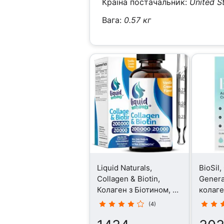
Країна постачальник:
United S
Вага:
0.57 кг
Liquid Naturals,
BioSil,
Collagen & Biotin,
Genera
Колаген з Біотином, 60
колаге
мл
(4)