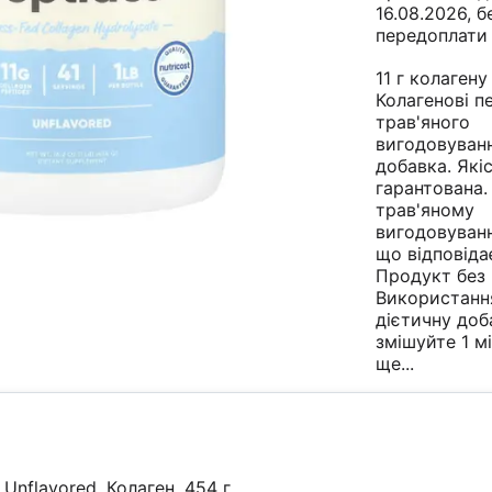
16.08.2026, б
передоплати
11 г колагену
Колагенові п
трав'яного
вигодовуванн
добавка. Якіс
гарантована.
трав'яному
вигодовуванні
що відповіда
Продукт без
Використанн
дієтичну доб
змішуйте 1 м
ще...
 Unflavored, Колаген, 454 г