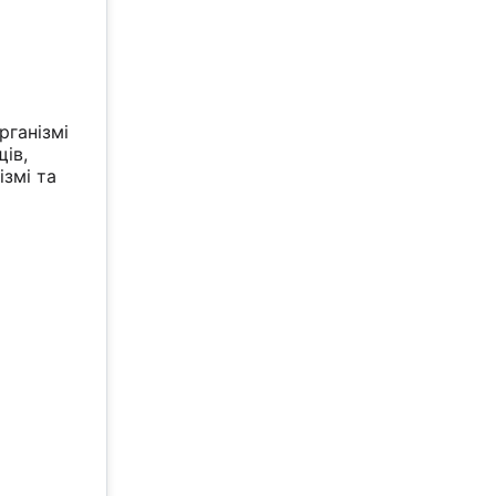
рганізмі
щів,
ізмі та