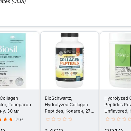
tates (США)
 Collagen
BioSchwartz,
Hydrolyzed 
tor, Генератор
Hydrolyzed Collagen
Peptides Po
ну, 30 мл
Peptides, Колаген, 270
Unflavored, 
таблеток
500 г
(4.9)