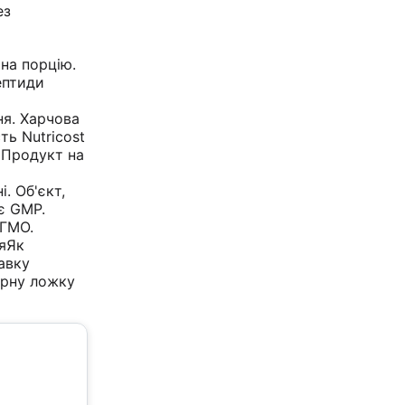
ез
 на порцію.
ептиди
я. Харчова
ть Nutricost
 Продукт на
. Об'єкт,
є GMP.
 ГМО.
яЯк
авку
ірну ложку