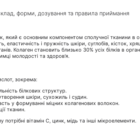
 склад, форми, дозування та правила приймання
ок, який є основним компонентом сполучної тканини в о
ь, еластичність і пружність шкіри, суглобів, кісток, хря
анів. Колаген становить близько 30% усіх білків в орган
имці молодості та здоров’я.
ислот, зокрема:
ільність білкових структур.
утворення шкіри, сухожиль і судин.
часть у формуванні міцних колагенових волокон.
ції тканин.
 потрібні вітамін С, цинк, мідь та інші мікроелементи.