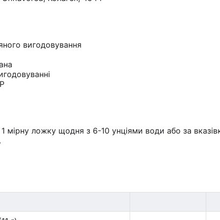
'яного вигодовування
вана
игодовуванні
MP
 1 мірну ложку щодня з 6-10 унціями води або за вказі
.