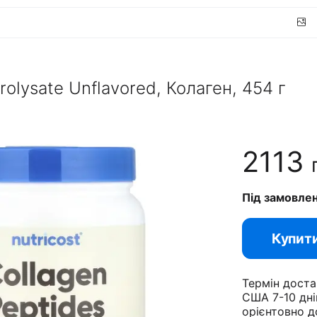
rolysate Unflavored, Колаген, 454 г
2113
Під замовле
Купит
Термін доста
США 7-10 дні
орієнтовно д