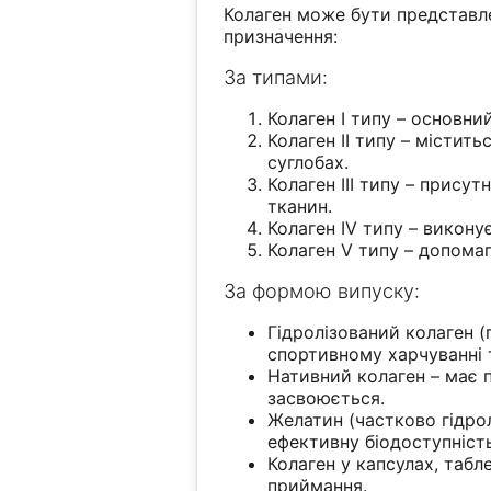
Колаген може бути представл
призначення:
За типами:
Колаген I типу – основний
Колаген II типу – містит
суглобах.
Колаген III типу – присут
тканин.
Колаген IV типу – викону
Колаген V типу – допомаг
За формою випуску:
Гідролізований колаген (
спортивному харчуванні 
Нативний колаген – має п
засвоюється.
Желатин (частково гідрол
ефективну біодоступність
Колаген у капсулах, табл
приймання.