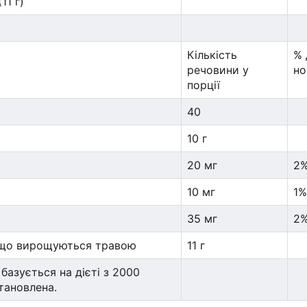
11 г)
Кількість
% 
речовини у
н
порції
40
10 г
20 мг
2
10 мг
1
35 мг
2
, що вирощуються травою
11 г
базується на дієті з 2000
становлена.