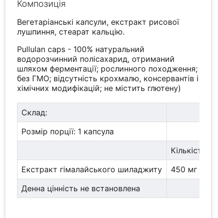
Композиція
Вегетаріанські капсули, екстракт рисової
лушпиння, стеарат кальцію.
Pullulan caps - 100% натуральний
водорозчинний полісахарид, отриманий
шляхом ферментації; рослинного походження;
без ГМО; відсутність крохмалю, консервантів і
хімічних модифікацій; не містить глютену)
Склад:
Розмір порції: 1 капсула
Кількість/п
Екстракт гімалайського шиладжиту
450 мг
Денна цінність не встановлена