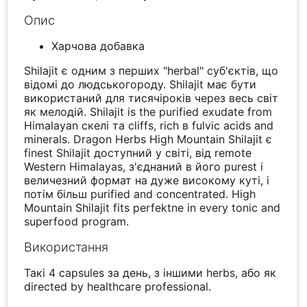
Опис
Харчова добавка
Shilajit є одним з перших "herbal" суб'єктів, що
відомі до людськогороду. Shilajit має бути
використаний для тисячіроків через весь світ
як мелодій. Shilajit is the purified exudate from
Himalayan скелі та cliffs, rich в fulvic acids and
minerals. Dragon Herbs High Mountain Shilajit є
finest Shilajit доступний у світі, від remote
Western Himalayas, з'єднаний в його purest і
величезний формат на дуже високому куті, і
потім більш purified and concentrated. High
Mountain Shilajit fits perfektne in every tonic and
superfood program.
Використання
Такі 4 capsules за день, з іншими herbs, або як
directed by healthcare professional.