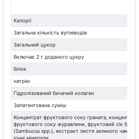
Калорії
Загальна кількість вуглеводів
Загальний цукор
Включає 2 г доданого цукру
білок
натрію
Гідролізований бичачий колаген
Запатентована суміш
Концентрат фруктового соку граната, концентрат
фруктового соку журавлини, фруктовий сік бузин
(Sambucus spp.), екстракт листя зеленого чаю, рід
іонні мінерали