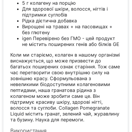
5 г колагену на порцію
Для здорової шкіри, волосся, нігтів і
підтримки суглобів
Рідка дієтична добавка
Вирощені на травах + на пасовищах +
без глютену
igen Перевірено без ГМО - цей продукт
не містить поширених генів або білків GE
Коли ми старіємо, колаген в нашому організмі
виснажується, що може призвести до
багатьох поширених ознак старіння. Тож саме
час перетворити свою внутрішню силу на
зовнішню красу. Сформульована з
невеликими біодоступними колагеновими
пептидами, наша гранатова рідина з
колагеном може зробити саме це. Він
підтримує красиву шкіру, здорові нігті,
волосся та суглоби. Collagen Pomegranate
Liquid містить гранат, зелений чай, журавлину
та бузину. Наука для перемоги.
Використання