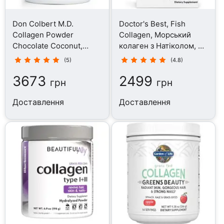
Don Colbert M.D.
Doctor's Best, Fish
Collagen Powder
Collagen, Морський
Chocolate Coconut,
колаген з Натіколом, 30
Колаген, 630 г
стіків
(5)
(4.8)
3673
2499
грн
грн
Доставлення
Доставлення