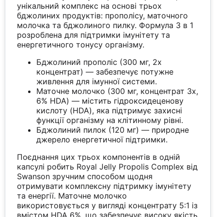
унікальний комплекс на основі трьох
бджолиних продуктів: прополісу, маточного
молочка та бджолиного пилку. Формула 3 в 1
розроблена для підтримки імунітету та
енергетичного тонусу організму.
Бджолиний прополіс (300 мг, 2x
концентрат) — забезпечує потужне
живлення для імунної системи.
Маточне молочко (300 мг, концентрат 3x,
6% HDA) — містить гідроксидеценову
кислоту (HDA), яка підтримує захисні
функції організму на клітинному рівні.
Бджолиний пилок (120 мг) — природне
джерело енергетичної підтримки.
Поєднання цих трьох компонентів в одній
капсулі робить Royal Jelly Propolis Complex від
Swanson зручним способом щодня
отримувати комплексну підтримку імунітету
та енергії. Маточне молочко
використовується у вигляді концентрату 5:1 із
вмістом HDA 6%, що забезпечує високу якість