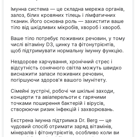
Імунна система — це складна мережа органів,
залоз, білих кровяних тілець і лімфатичних
тканин. Його основна роль — захистити ваше
тіло від шкідливих мікробів, хвороб і хвороб.
Ваше тіло потребує поживних речовин, у тому
числі вітаміну D3, цинку та фітонутрієнтів,
щоб підтримувати нормальну імунну функцію.
Нездорове харчування, хронічний стрес і
відсутність сонячного світла можуть швидко
виснажити запаси поживних речовин,
погіршуючи здоров'я вашого імунітету.
Сімейні зустрічі, робочі чи шкільні заходи,
концерти та авіаперельоти є гарячими
точками поширення бактерій і вірусів,
створюючи ризик інфекцій і захворювань.
Екстрена імунна підтримка Dr. Berg — це
чудовий спосіб отримати заряд вітамінів,
мінералів і фітонутрієнтів, особливо коли ви