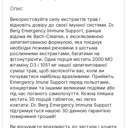
Опис
Використовуйте силу екстрактів трав і
відновіть довіру до своєї імунної системи. Dr.
Berg Emergency Immune Support, раніше
відома як Bacti-Cleanse, є ексклюзивною
запатентованою формулою, яка поєднує
необхідні поживні речовини з шістьма
рослинними екстрактами, багатими на
фітонутрієнти. Одна порція містить 2000 МО
вітаміну D3 і 1051 мг нашої запатентованої
суміші трав, щоб заспокоїти вас, коли ви
почуваєтеся найбільш вразливими. Прийміть
Emergency Imune Support перед польотами,
концертами та іншими великими подіями або
під час поганого самопочуття. Кожна пляшка
містить 30 порцій таблеток, які легко
ковтати. Dr. Berg Emergency Immune Support
підтримується нашою 30-денною гарантією
повернення грошей!
Ви відчуваєте вразливість до застуди і хочете