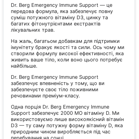
Dr. Berg Emergency Immune Support — це
передова формула, яка забезпечує повну
суміш потужного вітаміну D3, цинку та
багатих фітонутрієнтами екстрактів
лікувальних трав.
На жаль, багатьом добавкам для підтримки
імунітету бракує якості та сили. Ось чому ми
створили формулу високої ефективності, яка
живить ваше тіло, коли воно цього потребує
найбільше.
Dr. Berg Emergency Immune Support
забезпечує впевненість у тому, що ви
забезпечуєте своє тіло поживними
речовинами преміум-класу.
Одна порція Dr. Berg Emergency Immune
Support забезпечує 2000 МО вітаміну D. Ми
використовуємо лише високоякісний вітамін
D3 — ту саму потужну форму вітаміну D, яка
природним чином виробляється під час
перебування на сонці.