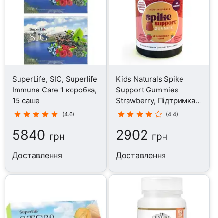
SuperLife, SIC, Superlife
Kids Naturals Spike
Immune Care 1 коробка,
Support Gummies
15 саше
Strawberry, Підтримка
імунітету, 120 таблеток
(4.6)
(4.4)
5840
2902
грн
грн
Доставлення
Доставлення