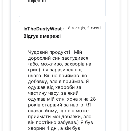
інфекції.
InTheDustyWest
·
8 місяців, 2 тижні
Відгук з мережі
Чудовий продукт! ! Мій
дорослий син застудився
(або, можливо, захворів на
грип), і я заразився від
нього. Він не приймав цю
добавку, але я приймав. Я
одужав від хвороби за
частину часу, за який
одужав мій син, хоча я на 28
років старший за нього. (Я
сказав йому, що він може
приймати мої добавки, але
він постійно забував.) Я був
хворий 4 дні, а він був