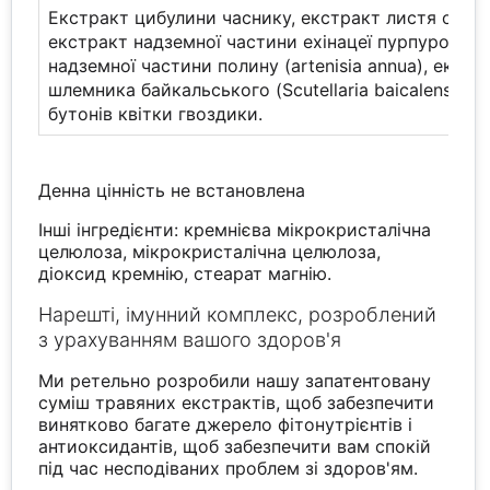
Екстракт цибулини часнику, екстракт листя орега
екстракт надземної частини ехінацеї пурпурової,
надземної частини полину (artenisia annua), екст
шлемника байкальського (Scutellaria baicalensis),
бутонів квітки гвоздики.
Денна цінність не встановлена
Інші інгредієнти: кремнієва мікрокристалічна
целюлоза, мікрокристалічна целюлоза,
діоксид кремнію, стеарат магнію.
Нарешті, імунний комплекс, розроблений
з урахуванням вашого здоров'я
Ми ретельно розробили нашу запатентовану
суміш травяних екстрактів, щоб забезпечити
винятково багате джерело фітонутрієнтів і
антиоксидантів, щоб забезпечити вам спокій
під час несподіваних проблем зі здоров'ям.