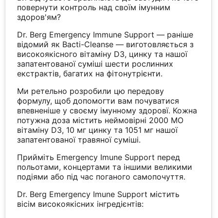
повернути контроль над своїм імунним
здоров'ям?
Dr. Berg Emergency Immune Support — раніше
відомий як Bacti-Cleanse — виготовляється з
високоякісного вітаміну D3, цинку та нашої
запатентованої суміші шести рослинних
екстрактів, багатих на фітонутрієнти.
Ми ретельно розробили цю передову
формулу, щоб допомогти вам почуватися
впевненіше у своєму імунному здоровї. Кожна
потужна доза містить неймовірні 2000 МО
вітаміну D3, 10 мг цинку та 1051 мг нашої
запатентованої травяної суміші.
Прийміть Emergency Imune Support перед
польотами, концертами та іншими великими
подіями або під час поганого самопочуття.
Dr. Berg Emergency Imune Support містить
вісім високоякісних інгредієнтів: