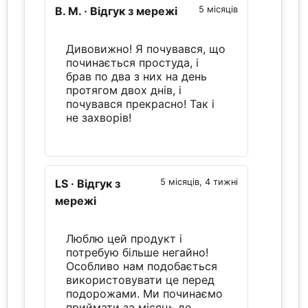
B. M.
· Відгук з мережі
5 місяців
Дивовижно! Я почувався, що
починається простуда, і
брав по два з них на день
протягом двох днів, і
почувався прекрасно! Так і
не захворів!
LS
· Відгук з
5 місяців, 4 тижні
мережі
Люблю цей продукт і
потребую більше негайно!
Особливо нам подобається
використовувати це перед
подорожами. Ми починаємо
приймати за місяць до