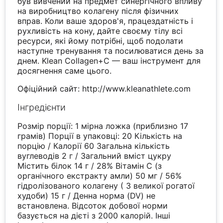
був вивчений на предмет синергічного впливу
на виробництво колагену після фізичних
вправ. Коли ваше здоров'я, працездатність і
рухливість на кону, дайте своєму тілу всі
ресурси, які йому потрібні, щоб подолати
наступне тренування та посилюватися день за
днем. Klean Collagen+C — ваш інструмент для
досягнення саме цього.
Офіційний сайт: http://www.kleanathlete.com
Інгредієнти
Розмір порції: 1 мірна ложка (приблизно 17
грамів) Порції в упаковці: 20 Кількість на
порцію / Калорії 60 Загальна кількість
вуглеводів 2 г / Загальний вміст цукру
Містить білок 14 г / 28% Вітамін С (з
органічного екстракту амли) 50 мг / 56%
гідролізованого колагену ( З великої рогатої
худоби) 15 г / Денна норма (DV) не
встановлена. Відсоток добової норми
базується на дієті з 2000 калорій. Інші