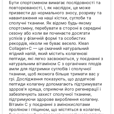
Бути спортсменом вимагає послідовності та
повторюваності, і, як наслідок, це може
призвести до нормального зносу, розриву та
навантаження на наші кістки, суглоби та
сполучні тканини. Як відомо будь-якому
спортсмену, перебувати в стороні в середині
сезону або коли ви починаєте досягати
успіхів у фізичній формі та особистих
рекордів, ніколи не буває весело. Klean
Collagen+C — це смачний натуральний
ягідний напій, який містить колагенові
пептиди, які легко засвоюються, у поєднанні з
натуральним вітаміном С з органічних плодів
амли для підтримки суглобів і сполучної
тканини, щоб якомога більше тримати вас у
грі. Дослідження показують, що додаткові
пептиди колагену допомагають підтримувати
здоров'я хряща, сприяючи його регенерації і
забезпечують захист сполучної тканини,
підтримуючи здорове вироблення колагену.
Вітамін С у поєднанні з амінокислотами
проліном і гліцином, що містяться в колагені,