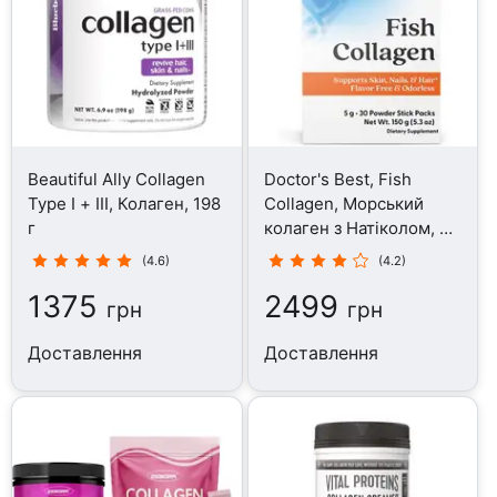
Beautiful Ally Collagen
Doctor's Best, Fish
Type I + III, Колаген, 198
Collagen, Морський
г
колаген з Натіколом, 30
стіків
(4.6)
(4.2)
1375
2499
грн
грн
Доставлення
Доставлення