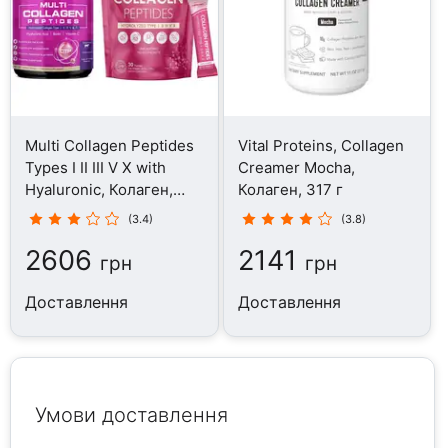
Multi Collagen Peptides
Vital Proteins, Collagen
Types I II III V X with
Creamer Mocha,
Hyaluronic, Колаген,
Колаген, 317 г
350 г
(3.4)
(3.8)
2606
2141
грн
грн
Доставлення
Доставлення
Умови доставлення